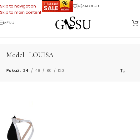
.
Skip to navigation
ZALOGUJ
Skip to main content
MENU
Strona główna
>
LOUISA
Model:
LOUISA
Pokaż
24
48
80
120