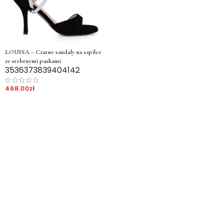
LOUISA – Czarne sandały na szpilce
ze srebrnymi paskami
35
36
37
38
39
40
41
42
468.00
zł