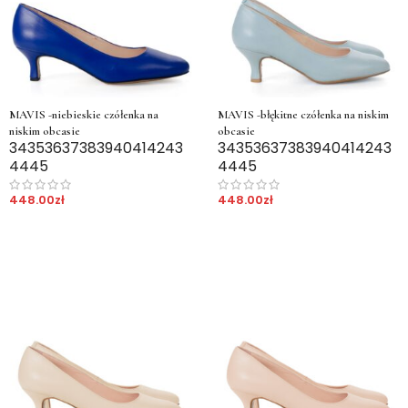
MAVIS -niebieskie czółenka na
MAVIS -błękitne czółenka na niskim
niskim obcasie
obcasie
34
35
36
37
38
39
40
41
42
43
34
35
36
37
38
39
40
41
42
43
44
45
44
45
448.00
zł
448.00
zł