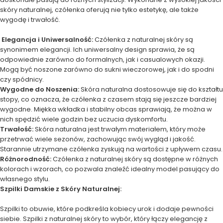
skóry naturalnej, czółenka oferują nie tylko estetykę, ale także
wygodę i trwałość.
Elegancja i Uniwersalność:
Czółenka z naturalnej skóry są
synonimem elegancji. Ich uniwersalny design sprawia, że są
odpowiednie zarówno do formalnych, jak i casualowych okazji.
Mogą być noszone zarówno do sukni wieczorowej, jak i do spodni
czy spódnicy.
Wygodne do Noszenia:
Skóra naturalna dostosowuje się do kształtu
stopy, co oznacza, że czółenka z czasem stają się jeszcze bardziej
wygodne. Miękka wkładka i stabilny obcas sprawiają, że można w
nich spędzić wiele godzin bez uczucia dyskomfortu.
Trwałość:
Skóra naturalna jest trwałym materiałem, który może
przetrwać wiele sezonów, zachowując swój wygląd i jakość.
Starannie utrzymane czółenka zyskują na wartości z upływem czasu.
Różnorodność:
Czółenka z naturalnej skóry są dostępne w różnych
kolorach i wzorach, co pozwala znaleźć idealny model pasujący do
własnego stylu.
Szpilki Damskie z Skóry Naturalnej:
Szpilki to obuwie, które podkreśla kobiecy urok i dodaje pewności
siebie. Szpilki z naturalnej skóry to wybór, który łączy elegancję z