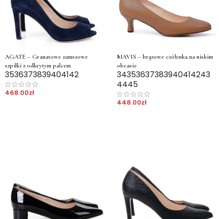
AGATE – Granatowe zamszowe
MAVIS – brązowe czółenka na niskim
szpilki z odkrytym palcem
obcasie
35
36
37
38
39
40
41
42
34
35
36
37
38
39
40
41
42
43
44
45
468.00
zł
448.00
zł