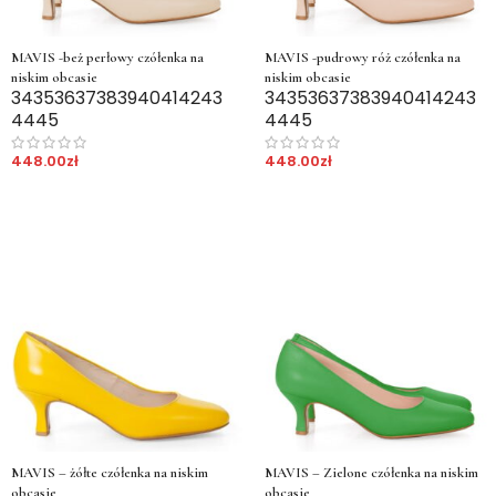
MAVIS -beż perłowy czółenka na
MAVIS -pudrowy róż czółenka na
niskim obcasie
niskim obcasie
34
35
36
37
38
39
40
41
42
43
34
35
36
37
38
39
40
41
42
43
44
45
44
45
448.00
zł
448.00
zł
MAVIS – żółte czółenka na niskim
MAVIS – Zielone czółenka na niskim
obcasie
obcasie