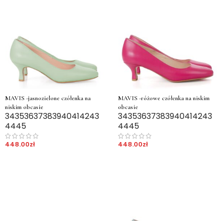
MAVIS -jasnozielone czółenka na
MAVIS -różowe czółenka na niskim
niskim obcasie
obcasie
34
35
36
37
38
39
40
41
42
43
34
35
36
37
38
39
40
41
42
43
44
45
44
45
448.00
zł
448.00
zł