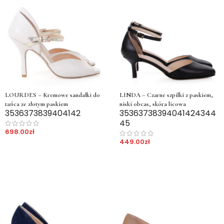
LOURDES – Kremowe sandałki do
LINDA – Czarne szpilki z paskiem,
tańca ze złotym paskiem
niski obcas, skóra licowa
35
36
37
38
39
40
41
42
35
36
37
38
39
40
41
42
43
44
45
698.00
zł
449.00
zł