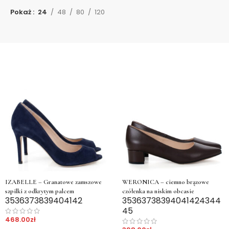
Pokaż
24
48
80
120
IZABELLE – Granatowe zamszowe
WERONICA – ciemno brązowe
szpilki z odkrytym palcem
czółenka na niskim obcasie
35
36
37
38
39
40
41
42
35
36
37
38
39
40
41
42
43
44
45
468.00
zł