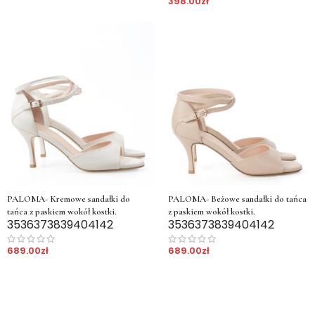
398.00
zł
PALOMA- Kremowe sandałki do
PALOMA- Beżowe sandałki do tańca
tańca z paskiem wokół kostki.
z paskiem wokół kostki.
35
36
37
38
39
40
41
42
35
36
37
38
39
40
41
42
689.00
zł
689.00
zł