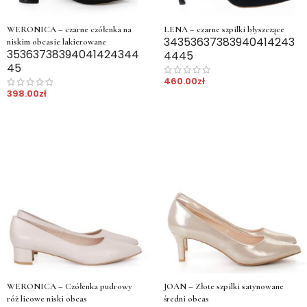
WERONICA – czarne czółenka na
LENA – czarne szpilki błyszczące
34
35
36
37
38
39
40
41
42
43
niskim obcasie lakierowane
35
36
37
38
39
40
41
42
43
44
44
45
45
460.00
zł
398.00
zł
WERONICA – Czółenka pudrowy
JOAN – Złote szpilki satynowane
róż licowe niski obcas
średni obcas