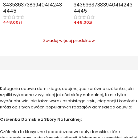
34
35
36
37
38
39
40
41
42
43
34
35
36
37
38
39
40
41
42
43
44
45
44
45
448.00
zł
448.00
zł
Załaduj więcej produktów
Kategoria obuwia damskiego, obejmująca zarówno czółenka, jak i
szpilki wykonane z wysokiej jakości skóry naturalnej, to nie tylko
wybór obuwia, ale także wyraz osobistego stylu, elegancji i komfortu.
Krótki opis tych dwóch popularnych rodzajów damskiego obuwia:
Czółenka Damskie z Skóry Naturalnej:
Czółenka to klasyczne i ponadczasowe buty damskie, które
doskonale pasują do różnych stylizacji. Wykonane z wysokiej jakości