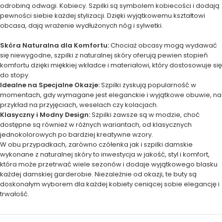
odrobiną odwagi. Kobiecy. Szpilki są symbolem kobiecości i dodają
pewności siebie każdej stylizacji. Dzięki wyjątkowemu kształtowi
obcasa, dają wrażenie wydłużonych nóg i sylwetki.
Skóra Naturalna dla Komfortu:
Chociaż obcasy mogą wydawać
się niewygodne, szpilki z naturalnej skóry oferują pewien stopień
komfortu dzięki miękkiej wkładce i materiałowi, który dostosowuje się
do stopy.
Idealne na Specjalne Okazje:
Szpilki zyskują popularność w
momentach, gdy wymagane jest eleganckie i wyjątkowe obuwie, na
przykład na przyjęciach, weselach czy kolacjach.
Klasyczny i Modny Design:
Szpilki zawsze są w modzie, choć
dostępne są również w różnych wariantach, od klasycznych
jednokolorowych po bardziej kreatywne wzory.
W obu przypadkach, zarówno czółenka jak i szpilki damskie
wykonane z naturalnej skóry to inwestycja w jakość, styl i komfort,
która może przetrwać wiele sezonów i dodaje wyjątkowego blasku
każdej damskiej garderobie. Niezależnie od okazji, te buty są
doskonałym wyborem dla każdej kobiety ceniącej sobie elegancję i
trwałość.