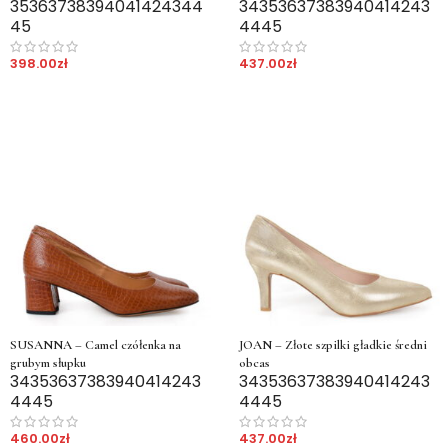
35
36
37
38
39
40
41
42
43
44
34
35
36
37
38
39
40
41
42
43
45
44
45
398.00
zł
437.00
zł
SUSANNA – Camel czółenka na
JOAN – Złote szpilki gładkie średni
grubym słupku
obcas
34
35
36
37
38
39
40
41
42
43
34
35
36
37
38
39
40
41
42
43
44
45
44
45
460.00
zł
437.00
zł