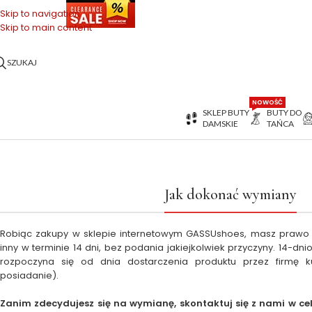
OŃCÓWKI SERII
Skip to navigation
Skip to main content
SZUKAJ
NOWOŚĆ
SKLEP BUTY
BUTY DO
DAMSKIE
TAŃCA
Jak dokonać wymiany
Robiąc zakupy w sklepie internetowym GASSUshoes, masz prawo 
inny w terminie 14 dni, bez podania jakiejkolwiek przyczyny. 14-d
rozpoczyna się od dnia dostarczenia produktu przez firmę k
posiadanie).
Zanim zdecydujesz się na wymianę, skontaktuj się z nami w ce