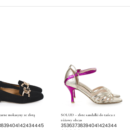
SOLUD – złote sandałki do tańca z
arne mokasyny ze złotą
różowy obcas
35
36
37
38
39
40
41
42
43
44
38
39
40
41
42
43
44
45