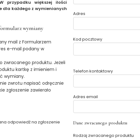
W przypadku większej ilości
ze dla każdego z wymienianych
Adres
 formularz wymiany
Kod pocztowy
any mail z Formularzem
res e-mail podany w
do zwracanego produktu. Jeżeli
duktu kartkę z imieniem i
Telefon kontaktowy
ać wymiany.
enie zwrotu napisać odręcznie
ie zgłoszenie zawierało
Adres email
słana odpowiedź na zgłoszenie
Dane zwracanego produktu
Rodzaj zwracanego produktu