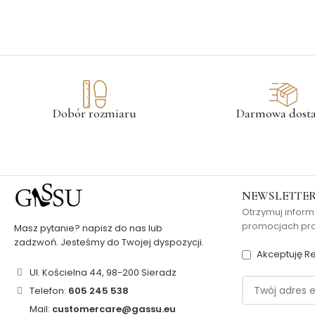
Dobór rozmiaru
Darmowa dost
NEWSLETTE
Otrzymuj inform
promocjach pros
Masz pytanie? napisz do nas lub
zadzwoń. Jesteśmy do Twojej dyspozycji.
Akceptuję Re
Ul. Kościelna 44, 98-200 Sieradz
Telefon:
605 245 538
Mail:
customercare@gassu.eu