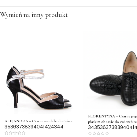
Wymień na inny produkt
FLORENTYNA – Czarne pepit
ALEJANDRA – Czarne sandałki do tańca
płaskim obcasie do ćwiczeń t
35
36
37
38
39
40
41
42
43
44
34
35
36
37
38
39
40
41