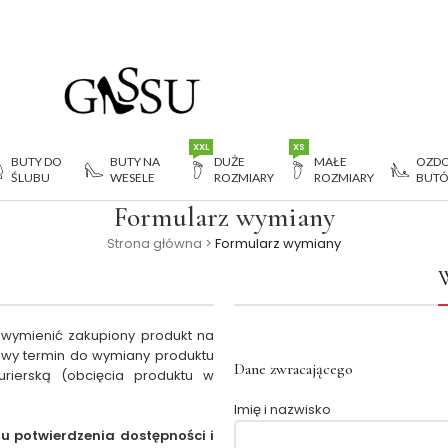
XXL
XS
BUTY DO
BUTY NA
DUŻE
MAŁE
OZDO
ŚLUBU
WESELE
ROZMIARY
ROZMIARY
BUT
Formularz wymiany
Strona główna
>
Formularz wymiany
W
wymienić zakupiony produkt na
niowy termin do wymiany produktu
Dane zwracającego
urierską (obcięcia produktu w
Imię i nazwisko
lu potwierdzenia dostępności i