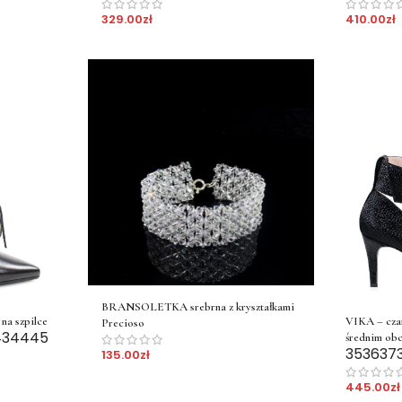
329.00
zł
410.00
zł
BRANSOLETKA srebrna z kryształkami
na szpilce
VIKA – czar
Precioso
43
44
45
średnim obc
35
36
37
135.00
zł
445.00
zł