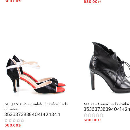
680.00
zł
680.00
zł
ALEJANDRA – Sandałki do tańca black-
MARY – Czarne botki krótkie 
35
36
37
38
39
40
41
42
red-white
35
36
37
38
39
40
41
42
43
44
580.00
zł
680.00
zł