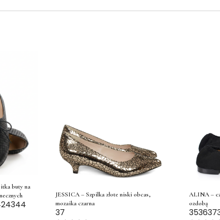
ka buty na
JESSICA – Szpilka złote niski obcas,
ALINA – cz
anecznych
42
43
44
mozaika czarna
ozdobą
37
35
36
37