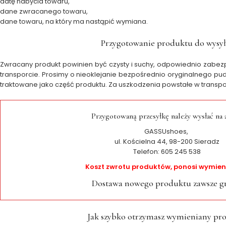
datę nabycia towaru,
dane zwracanego towaru,
dane towaru, na który ma nastąpić wymiana.
Przygotowanie produktu do wysył
Zwracany produkt powinien być czysty i suchy, odpowiednio zabe
transporcie. Prosimy o nieoklejanie bezpośrednio oryginalnego pud
traktowane jako część produktu. Za uszkodzenia powstałe w transp
Przygotowaną przesyłkę należy wysłać na 
GASSUshoes,
ul. Kościelna 44, 98-200 Sieradz
Telefon: 605 245 538
Koszt zwrotu produktów, ponosi wymien
Dostawa nowego produktu zawsze gr
Jak szybko otrzymasz wymieniany pr