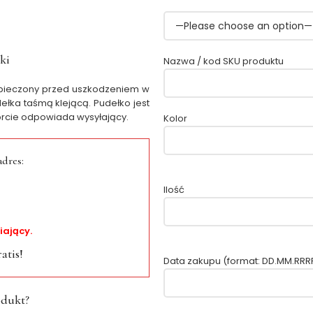
ki
Nazwa / kod SKU produktu
zpieczony przed uszkodzeniem w
ełka taśmą klejącą. Pudełko jest
orcie odpowiada wysyłający.
Kolor
adres:
Ilość
iający.
atis!
Data zakupu (format: DD.MM.RRR
odukt?