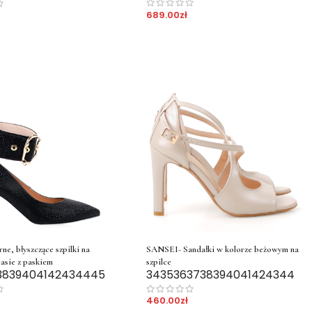
689.00
zł
ne, błyszczące szpilki na
SANSEI- Sandałki w kolorze beżowym na
asie z paskiem
szpilce
38
39
40
41
42
43
44
45
34
35
36
37
38
39
40
41
42
43
44
460.00
zł