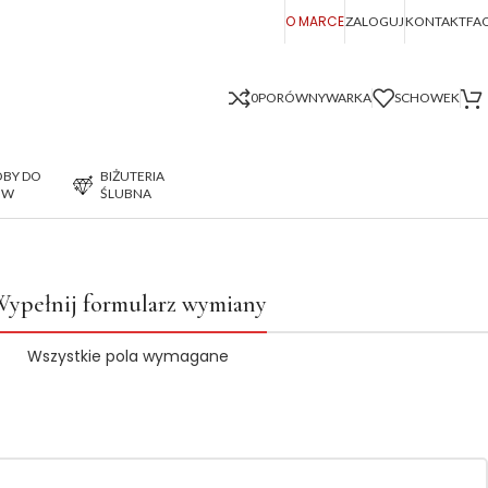
O MARCE
ZALOGUJ
KONTAKT
FA
0
PORÓWNYWARKA
SCHOWEK
BY DO
BIŻUTERIA
ÓW
ŚLUBNA
ypełnij formularz wymiany
Wszystkie pola wymagane