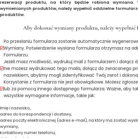
rezerwacji produktu, na który będzie robiona wymiana. 
wymienianych produktów, należy wypełnić oddzielne formular
produktów.
Aby dokonać wymiany produktu, należy wypełnić
Po przesłaniu formularza zostanie automatycznie wygenerow
Wymiany. Potwierdzenie wysłana formularza otrzymasz na ad
Formularzu.
Jeżeli masz możliwość, wydrukuj mail z formularzem i dołącz 
nie możesz wydrukować tego maila, dołącz do zwracanego pro
nazwiskiem, abyśmy mogli zidentyfikować Twój zwrot i dokon
Korzystanie z formularza nie jest obowiązkowe. Możesz zgłosz
lub za pomocą innego dostępnego formularza. Ważne, aby tak
wszystkie wymagane informacje, takie jak:
Imię i nazwisko,
adres do korespondencji i dostawy,
adres poczty elektronicznej (adres e-mail), na który ma zostać wy
wymiany,
kontaktowy numer telefonu,