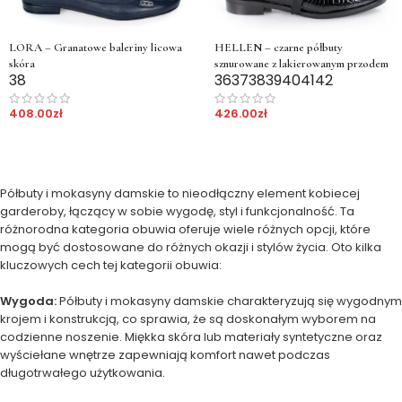
LORA – Granatowe baleriny licowa
HELLEN – czarne półbuty
skóra
sznurowane z lakierowanym przodem
38
36
37
38
39
40
41
42
408.00
zł
426.00
zł
Półbuty i mokasyny damskie to nieodłączny element kobiecej
garderoby, łączący w sobie wygodę, styl i funkcjonalność. Ta
różnorodna kategoria obuwia oferuje wiele różnych opcji, które
mogą być dostosowane do różnych okazji i stylów życia. Oto kilka
kluczowych cech tej kategorii obuwia:
Wygoda:
Półbuty i mokasyny damskie charakteryzują się wygodnym
krojem i konstrukcją, co sprawia, że są doskonałym wyborem na
codzienne noszenie. Miękka skóra lub materiały syntetyczne oraz
wyściełane wnętrze zapewniają komfort nawet podczas
długotrwałego użytkowania.