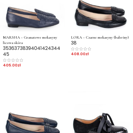
MARSHA – Granatowe mokasyny
LORA – Czarne mokasyny (baleriny)
38
licowa skóra
35
36
37
38
39
40
41
42
43
44
45
408.00
zł
405.00
zł