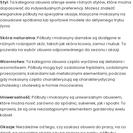
Styl:
Ta kategoria obuwia oferuje wiele różnych stylów, które można
dopasować do indywidualnych preferencji. Możesz znaleźć
eleganckie półbuty na specjalne okazje, klasyczne mokasyny na
casualowe spotkania lub sportowe modele do aktywnego trybu
życia.
Skóra naturalna:
Półbuty i mokasyny damskie są dostępne w
różnych rodzajach skór, takich jak skóra licowa, zamsz i nubuk. To
pozwala na wybór obuwia odpowiedniego do sezonu i okazji.
Wzornictwo:
Ta kategoria obuwia często wyróżnia się detalami i
wzornictwem. Półbuty mogą być ozdobione frędzlami, ozdobnymi
przeszyciami, kokardami lub metalicznymi elementami, podczas
gdy mokasyny często charakteryzują się charakterystyczną
cholewką i cholewką w formie mocowania.
Uniwersalność:
Półbuty i mokasyny są uniwersalnym obuwiem,
które można nosić zarówno do spódnic, sukienek, jak i spodni. To
sprawia, że są one niezastąpionym elementem garderoby wielu
kobiet.
Okazje:
Niezależnie od tego, czy szukasz obuwia do pracy, na co
dzień, na specjalną okazję czy na spacer po parku, półbuty i