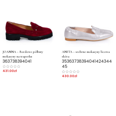
JOANNA – Bordowe półbuty
ANITA – srebrne mokasyny licowa
mokasyny na traperku
skóra
36
37
38
39
40
41
35
36
37
38
39
40
41
42
43
44
45
431.00
zł
430.00
zł