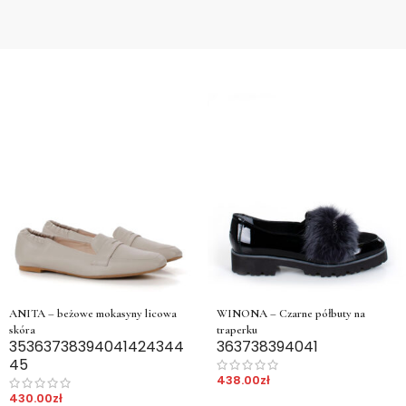
ANITA – beżowe mokasyny licowa
WINONA – Czarne półbuty na
skóra
traperku
35
36
37
38
39
40
41
42
43
44
36
37
38
39
40
41
45
438.00
zł
430.00
zł