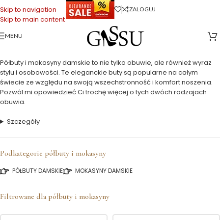
.
Skip to navigation
ZALOGUJ
Skip to main content
MENU
Strona główna
>
Buty Damskie
>
Półbuty i mokasyny
Półbuty i mokasyny damskie to nie tylko obuwie, ale również wyraz
stylu i osobowości. Te eleganckie buty są popularne na całym
świecie ze względu na swoją wszechstronność i komfort noszenia.
Pozwól mi opowiedzieć Ci trochę więcej o tych dwóch rodzajach
obuwia.
Szczegóły
Podkategorie półbuty i mokasyny
PÓŁBUTY DAMSKIE
MOKASYNY DAMSKIE
Filtrowane dla półbuty i mokasyny