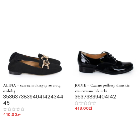
ALINA – czarne mokasyny ze złotą
JODIE – Czarne półbuty damskie
ozdobą
sznurowane lakierki
35
36
37
38
39
40
41
42
43
44
36
37
38
39
40
41
42
45
418.00
zł
410.00
zł