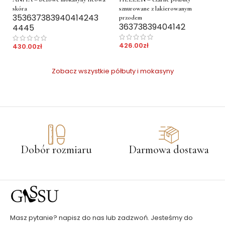
skóra
sznurowane z lakierowanym
35
36
37
38
39
40
41
42
43
przodem
36
37
38
39
40
41
42
44
45
426.00
zł
430.00
zł
Zobacz wszystkie półbuty i mokasyny
Dobór rozmiaru
Darmowa dostawa
Masz pytanie? napisz do nas lub zadzwoń. Jesteśmy do