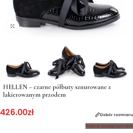
Kliknij, aby powiększyć
HELLEN – czarne półbuty sznurowane z
lakierowanym przodem
426.00
zł
Dobór rozmiaru
Próbnik dostępnych skór