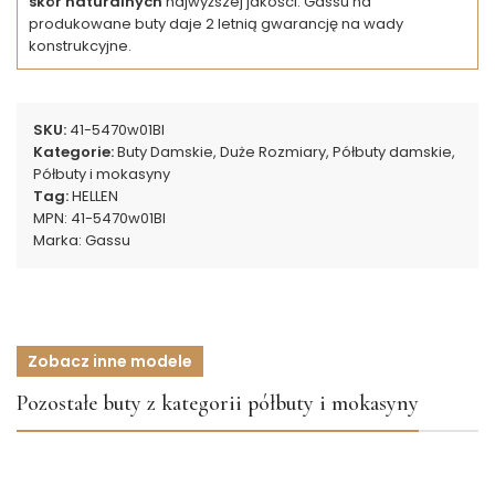
skór naturalnych
najwyższej jakości. Gassu na
produkowane buty daje 2 letnią gwarancję na wady
konstrukcyjne.
SKU:
41-5470w01Bl
Kategorie:
Buty Damskie
,
Duże Rozmiary
,
Półbuty damskie
,
Półbuty i mokasyny
Tag:
HELLEN
MPN:
41-5470w01Bl
Marka:
Gassu
Zobacz inne modele
Pozostałe buty z kategorii półbuty i mokasyny