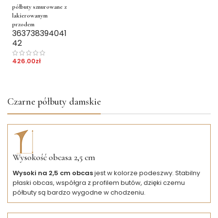
półbuty sznurowane z
lakierowanym
przodem
36
37
38
39
40
41
42
426.00
zł
Czarne półbuty damskie
Wysokość obcasa 2,5 cm
Wysoki na 2,5 cm obcas
jest w kolorze podeszwy. Stabilny
płaski obcas, współgra z profilem butów, dzięki czemu
półbuty są bardzo wygodne w chodzeniu.