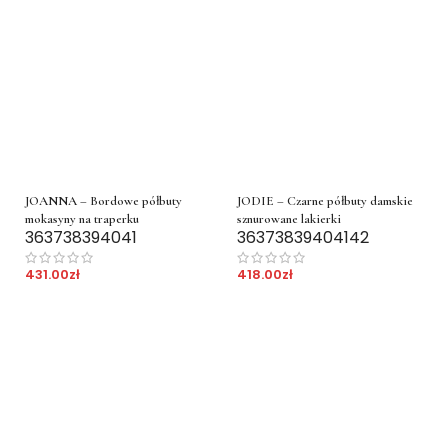
JOANNA – Bordowe półbuty
JODIE – Czarne półbuty damskie
mokasyny na traperku
sznurowane lakierki
36
37
38
39
40
41
36
37
38
39
40
41
42
431.00
zł
418.00
zł