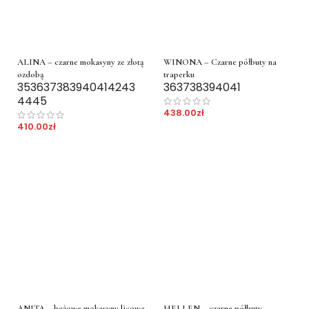
ALINA – czarne mokasyny ze złotą
WINONA – Czarne półbuty na
ozdobą
traperku
35
36
37
38
39
40
41
42
43
36
37
38
39
40
41
44
45
438.00
zł
410.00
zł
ANITA – beżowe mokasyny licowa
HELLEN – czarne półbuty