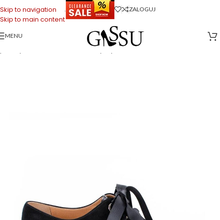
.
Skip to navigation
ZALOGUJ
Skip to main content
MENU
Strona główna
>
Sklep firmowy Gassu
>
Buty Damskie
>
HELLEN – czarne
półbuty sznurowane z lakierowanym przodem