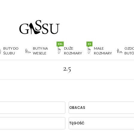
XXL
XS
BUTY DO
BUTY NA
DUŻE
MAŁE
OZDO
ŚLUBU
WESELE
ROZMIARY
ROZMIARY
BUT
2.5
OBACAS
TĘGOŚĆ