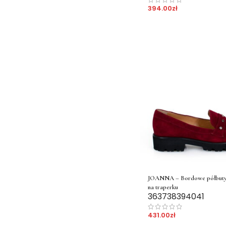
394.00
zł
JOANNA – Bordowe półbuty
na traperku
36
37
38
39
40
41
431.00
zł