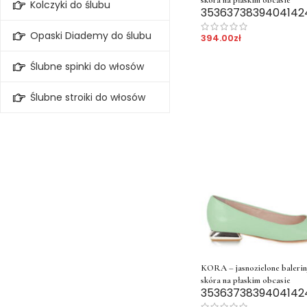
Kolczyki do ślubu
35
36
37
38
39
40
41
42
Opaski Diademy do ślubu
394.00
zł
Ślubne spinki do włosów
Ślubne stroiki do włosów
KORA – jasnozielone balerin
skóra na płaskim obcasie
35
36
37
38
39
40
41
42