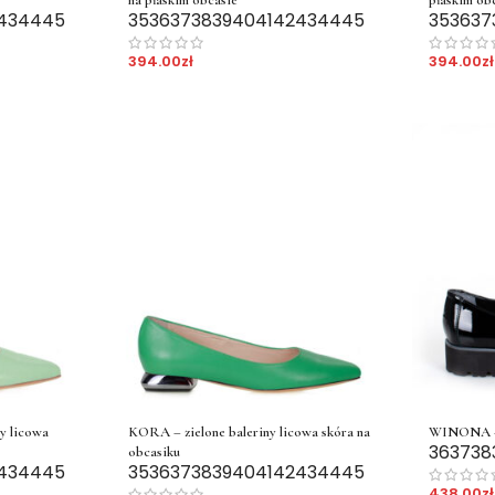
43
44
45
35
36
37
38
39
40
41
42
43
44
45
35
36
37
394.00
zł
394.00
zł
y licowa
KORA – zielone baleriny licowa skóra na
WINONA – 
36
37
38
obcasiku
43
44
45
35
36
37
38
39
40
41
42
43
44
45
438.00
zł