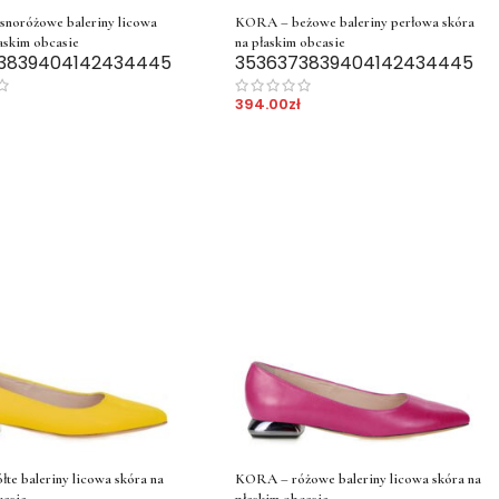
noróżowe baleriny licowa
KORA – beżowe baleriny perłowa skóra
askim obcasie
na płaskim obcasie
38
39
40
41
42
43
44
45
35
36
37
38
39
40
41
42
43
44
45
394.00
zł
te baleriny licowa skóra na
KORA – różowe baleriny licowa skóra na
casie
płaskim obcasie