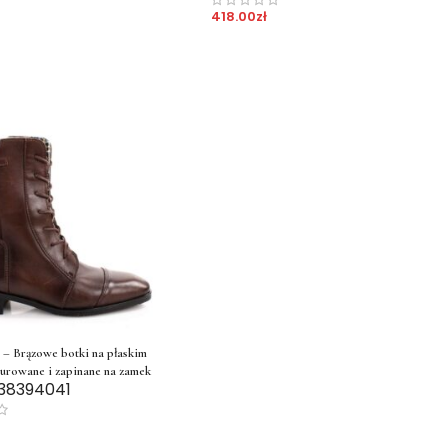
418.00
zł
Brązowe botki na płaskim
nurowane i zapinane na zamek
38
39
40
41