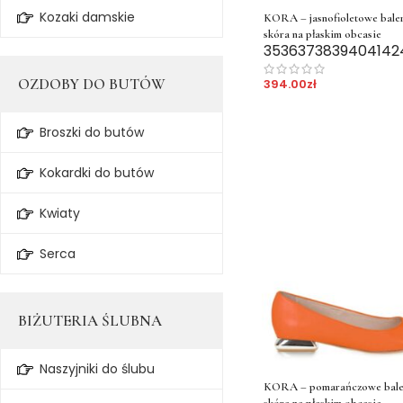
Kozaki damskie
KORA – jasnofioletowe baler
skóra na płaskim obcasie
35
36
37
38
39
40
41
42
OZDOBY DO BUTÓW
394.00
zł
Broszki do butów
Kokardki do butów
Kwiaty
Serca
BIŻUTERIA ŚLUBNA
Naszyjniki do ślubu
KORA – pomarańczowe baler
skóra na płaskim obcasie