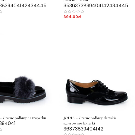
38
39
40
41
42
43
44
45
35
36
37
38
39
40
41
42
43
44
45
394.00
zł
Czarne półbuty na traperku
JODIE – Czarne półbuty damskie
39
40
41
sznurowane lakierki
36
37
38
39
40
41
42