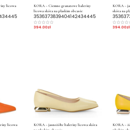
iny licowa
KORA – Ciemno granatowe baleriny
KORA – jas
licowa skóra na płaskim obcasie
skóra na pł
43
44
45
35
36
37
38
39
40
41
42
43
44
45
35
36
37
394.00
zł
394.00
zł
iny licowa
KORA – jasnożółte baleriny licowa skóra
KORA – żół
na płaskim obcasie
płaskim ob