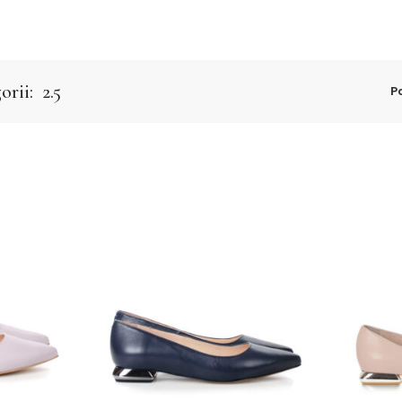
orii:
2.5
P