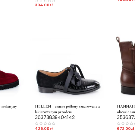
394.00
zł
 mokasyny
HELLEN – czarne półbuty sznurowane z
HANNAH – 
lakierowanym przodem
obcasie sz
36
37
38
39
40
41
42
35
36
37
426.00
zł
672.00
zł