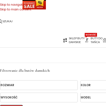
OŃCÓWKI SERII
Skip to navigation
Skip to main content
SZUKAJ
NOWOŚĆ
SKLEP BUTY
BUTY DO
DAMSKIE
TAŃCA
Strona główna
>
2.5
Filtrowanie dla butów damskich:
ROZMIAR
KOLOR
WYSOKOŚĆ
MODEL