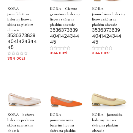
KORA –
KORA –
KORA – Ciemno
jasnofioletowe
jasnoróżowe baleriny
granatowe baleriny
baleriny licowa
licowa skóra na
licowa skóra na
skóra na płaskim
płaskim obcasie
płaskim obcasie
35
36
37
38
39
35
36
37
38
39
obcasie
35
36
37
38
39
40
41
42
43
44
40
41
42
43
44
40
41
42
43
44
45
45
45
394.00
zł
394.00
zł
394.00
zł
KORA – beżowe
KORA – jasnożółte
KORA –
baleriny perłowa
baleriny licowa
pomarańczowe
skóra na płaskim
skóra na płaskim
baleriny licowa
obcasie
obcasie
skóra na płaskim