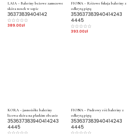
LAIA – Baleriny beżowe zamszowe
FIONA – Różowe fuksja baleriny z
skóra nosek w szpic
odkrytą piętą
36
37
38
39
40
41
42
35
36
37
38
39
40
41
42
43
44
45
389.00
zł
393.00
zł
KORA – jasnożółte baleriny
FIONA – Pudrowy róż baleriny z
licowa skóra na płaskim obcasie
odkrytą piętą
35
36
37
38
39
40
41
42
43
35
36
37
38
39
40
41
42
43
44
45
44
45