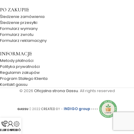
PO ZAKUPIE
Śledzenie zamówienia
Śledzenie przesyłki
Formularz wymiany
Formularz zwrotu
Formularz reklamacyjny
INFORMACJE
Metody płatności
Polityka prywatności
Regulamin zakupów
Program Stałego Klienta
Kontakt gassu
© 2026
Oficjalna strona Gassu
. All rights reserved
INDIGO group
GASSU
2022
CREATED
BY -
>>>>
ELEFON
KONTO
DOBÓR