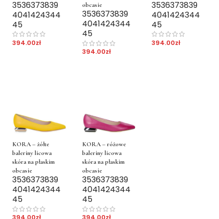
35
36
37
38
39
35
36
37
38
39
obcasie
35
36
37
38
39
40
41
42
43
44
40
41
42
43
44
40
41
42
43
44
45
45
45
394.00
zł
394.00
zł
394.00
zł
KORA – żółte
KORA – różowe
baleriny licowa
baleriny licowa
skóra na płaskim
skóra na płaskim
obcasie
obcasie
35
36
37
38
39
35
36
37
38
39
40
41
42
43
44
40
41
42
43
44
45
45
394.00
zł
394.00
zł