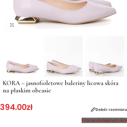
Kliknij, aby powiększyć
KORA – jasnofioletowe baleriny licowa skóra
na płaskim obcasie
394.00
zł
Dobór rozmiaru
Próbnik dostępnych skór