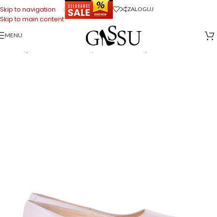
.
Skip to navigation
ZALOGUJ
Skip to main content
MENU
Strona główna
>
Sklep firmowy Gassu
>
Buty Damskie
>
Baleriny damskie
>
KORA – jasnofioletowe baleriny licowa skóra na płaskim obcasie