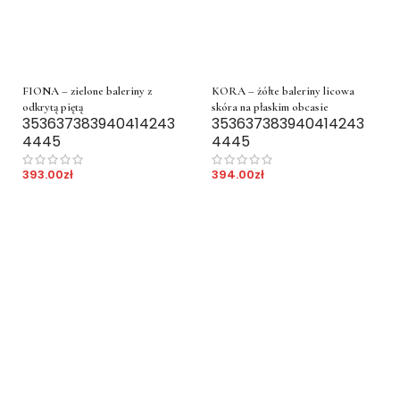
FIONA – zielone baleriny z
KORA – żółte baleriny licowa
odkrytą piętą
skóra na płaskim obcasie
35
36
37
38
39
40
41
42
43
35
36
37
38
39
40
41
42
43
44
45
44
45
393.00
zł
394.00
zł