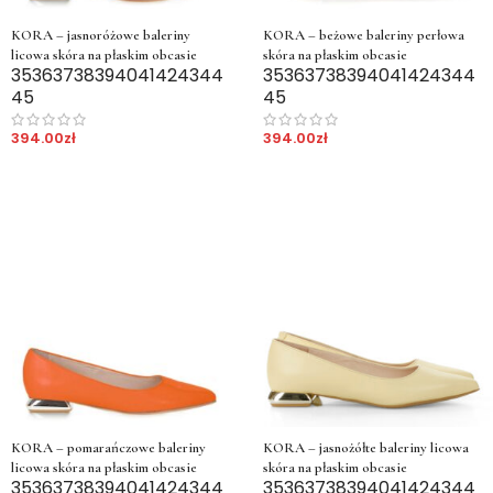
KORA – jasnoróżowe baleriny
KORA – beżowe baleriny perłowa
licowa skóra na płaskim obcasie
skóra na płaskim obcasie
35
36
37
38
39
40
41
42
43
44
35
36
37
38
39
40
41
42
43
44
45
45
394.00
zł
394.00
zł
KORA – pomarańczowe baleriny
KORA – jasnożółte baleriny licowa
licowa skóra na płaskim obcasie
skóra na płaskim obcasie
35
36
37
38
39
40
41
42
43
44
35
36
37
38
39
40
41
42
43
44