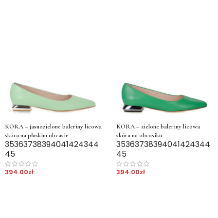
KORA – jasnozielone baleriny licowa
KORA – zielone baleriny licowa
skóra na płaskim obcasie
skóra na obcasiku
35
36
37
38
39
40
41
42
43
44
35
36
37
38
39
40
41
42
43
44
45
45
394.00
zł
394.00
zł