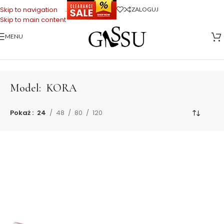
.
Skip to navigation
ZALOGUJ
Skip to main content
MENU
Strona główna
>
KORA
Model:
KORA
Pokaż
24
48
80
120