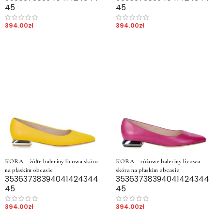
45
45
394.00
zł
394.00
zł
KORA – żółte baleriny licowa skóra
KORA – różowe baleriny licowa
na płaskim obcasie
skóra na płaskim obcasie
35
36
37
38
39
40
41
42
43
44
35
36
37
38
39
40
41
42
43
44
45
45
394.00
zł
394.00
zł