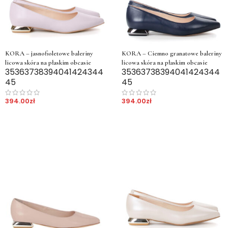
KORA – jasnofioletowe baleriny
KORA – Ciemno granatowe baleriny
licowa skóra na płaskim obcasie
licowa skóra na płaskim obcasie
35
36
37
38
39
40
41
42
43
44
35
36
37
38
39
40
41
42
43
44
45
45
394.00
zł
394.00
zł