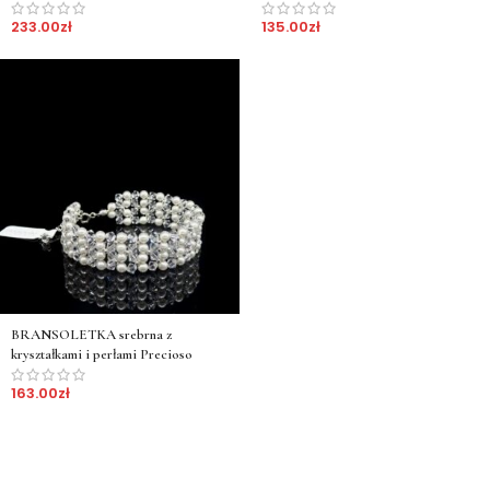
233.00
zł
135.00
zł
BRANSOLETKA srebrna z
kryształkami i perłami Precioso
163.00
zł