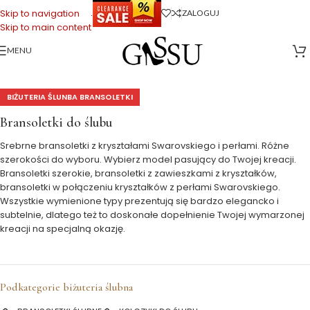
.
Skip to navigation
ZALOGUJ
Skip to main content
MENU
Strona główna
>
Biżuteria Ślubna
>
Bransoletki ślubne
BIŻUTERIA ŚLUNBA BRANSOLETKI
Bransoletki do ślubu
Srebrne bransoletki z kryształami Swarovskiego i perłami. Różne
szerokości do wyboru. Wybierz model pasujący do Twojej kreacji.
Bransoletki szerokie, bransoletki z zawieszkami z kryształków,
bransoletki w połączeniu kryształków z perłami Swarovskiego.
Wszystkie wymienione typy prezentują się bardzo elegancko i
subtelnie, dlatego też to doskonałe dopełnienie Twojej wymarzonej
kreacji na specjalną okazję.
Podkategorie biżuteria ślubna