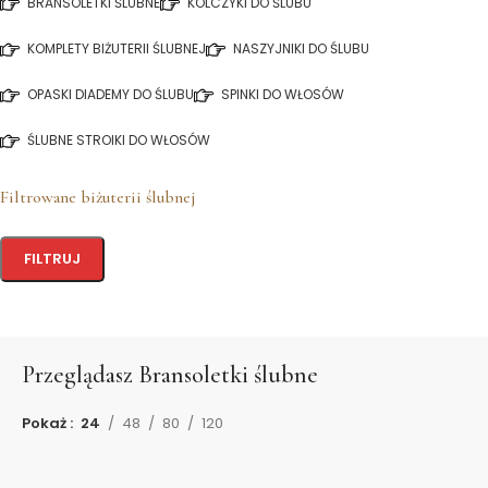
BRANSOLETKI ŚLUBNE
KOLCZYKI DO ŚLUBU
KOMPLETY BIŻUTERII ŚLUBNEJ
NASZYJNIKI DO ŚLUBU
OPASKI DIADEMY DO ŚLUBU
SPINKI DO WŁOSÓW
ŚLUBNE STROIKI DO WŁOSÓW
Filtrowane biżuterii ślubnej
FILTRUJ
Przeglądasz
Bransoletki ślubne
Pokaż
24
48
80
120