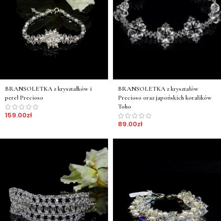
BRANSOLETKA z kryształków i
BRANSOLETKA z kryształów
pereł Precioso
Precioso oraz japońskich koralików
Toho
159.00
zł
89.00
zł