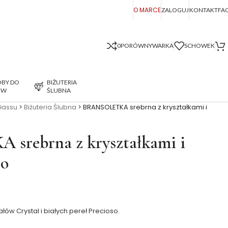
O MARCE
ZALOGUJ
KONTAKT
FA
0
PORÓWNYWARKA
SCHOWEK
BY DO
BIŻUTERIA
ÓW
ŚLUBNA
Gassu
>
Biżuteria Ślubna
>
BRANSOLETKA srebrna z kryształkami i
rebrna z kryształkami i
so
łów Crystal i białych pereł Precioso.