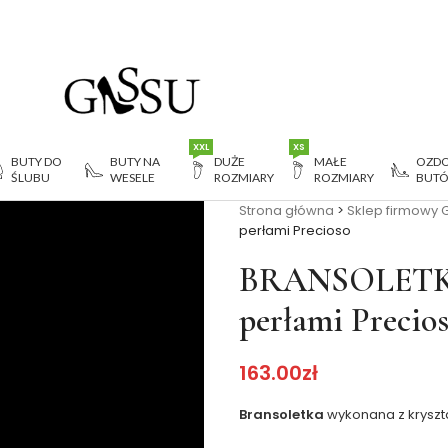
XXL
XS
BUTY DO
BUTY NA
DUŻE
MAŁE
OZDO
ŚLUBU
WESELE
ROZMIARY
ROZMIARY
BUT
Strona główna
>
Sklep firmowy 
perłami Precioso
BRANSOLETKA s
perłami Precio
163.00
zł
Bransoletka
wykonana z kryszta