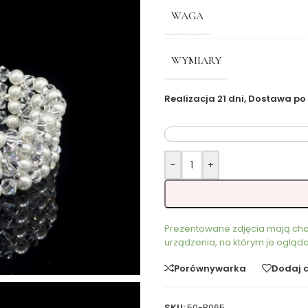
WAGA
WYMIARY
Realizacja 21 dni, Dostawa po
-
+
Prezentowane zdjęcia mają char
urządzenia, na którym je ogląda
Porównywarka
Dodaj 
SKU:
50-B065