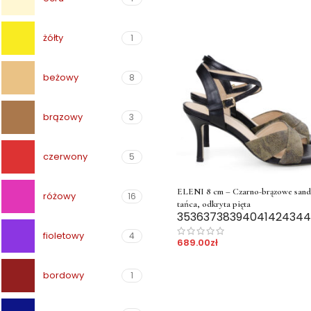
żółty
1
beżowy
8
brązowy
3
czerwony
5
ELENI 8 cm – Czarno-brązowe sand
różowy
16
tańca, odkryta pięta
35
36
37
38
39
40
41
42
43
44
fioletowy
4
689.00
zł
bordowy
1