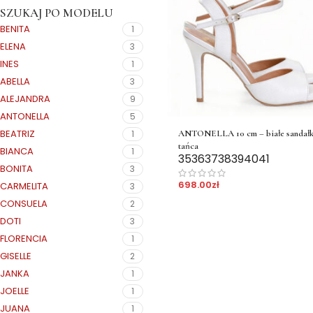
SZUKAJ PO MODELU
BENITA
1
ELENA
3
INES
1
ABELLA
3
ALEJANDRA
9
ANTONELLA
5
BEATRIZ
ANTONELLA 10 cm – białe sandałk
1
tańca
BIANCA
1
35
36
37
38
39
40
41
BONITA
3
698.00
zł
CARMELITA
3
CONSUELA
2
DOTI
3
FLORENCIA
1
GISELLE
2
JANKA
1
JOELLE
1
JUANA
1