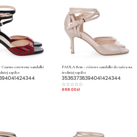
Czarno-czerwone sandałki
PAULA 8cm – różowe sandałki do tańca na
dniej szpilce
średniej szpilce
39
40
41
42
43
44
35
36
37
38
39
40
41
42
43
44
698.00
zł