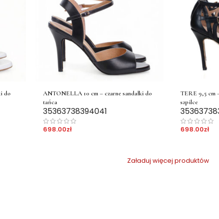
i do
ANTONELLA 10 cm – czarne sandałki do
TERE 9,5 cm – 
tańca
szpilce
35
36
37
38
39
40
41
35
36
37
38
698.00
zł
698.00
zł
Załaduj więcej produktów