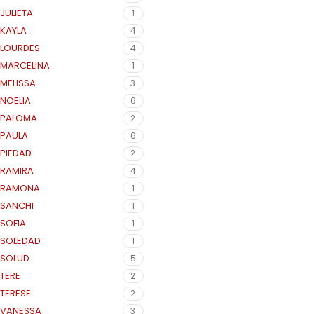
JULIETA
1
KAYLA
4
LOURDES
4
MARCELINA
1
MELISSA
3
NOELIA
6
PALOMA
2
PAULA
6
PIEDAD
2
RAMIRA
4
RAMONA
1
SANCHI
1
SOFIA
1
SOLEDAD
1
SOLUD
5
TERE
2
TERESE
2
VANESSA
3