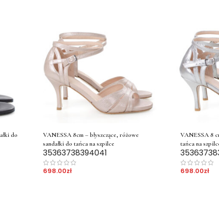
ałki do
VANESSA 8cm – błyszczące, różowe
VANESSA 8 cm 
sandałki do tańca na szpilce
tańca na szpilc
35
36
37
38
39
40
41
35
36
37
38
698.00
zł
698.00
zł