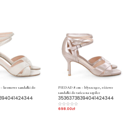
– kremowe sandałki do
PIEDAD 8 cm – błyszczące, różowe
sandałki do tańca na szpilce
39
40
41
42
43
44
35
36
37
38
39
40
41
42
43
44
698.00
zł