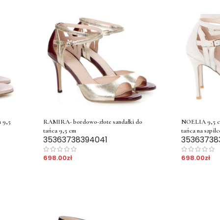
 9,5
RAMIRA- bordowo-złote sandałki do
NOELIA 9,5 c
tańca 9,5 cm
tańca na szpilc
35
36
37
38
39
40
41
35
36
37
38
698.00
zł
698.00
zł