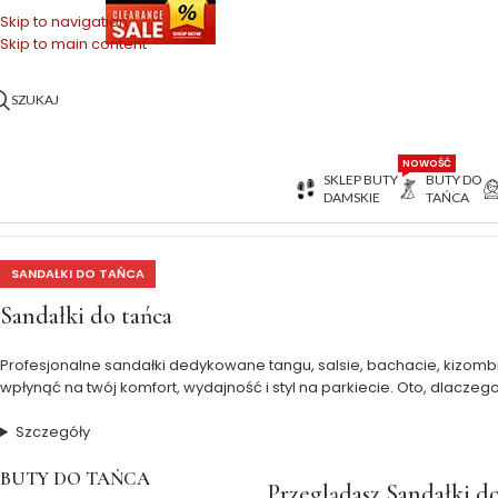
OŃCÓWKI SERII
Skip to navigation
Skip to main content
SZUKAJ
NOWOŚĆ
SKLEP BUTY
BUTY DO
DAMSKIE
TAŃCA
Strona główna
>
Buty do Tańca
>
Damskie buty do tańca
>
Sandałki d
SANDAŁKI DO TAŃCA
Sandałki do tańca
Profesjonalne sandałki dedykowane tangu, salsie, bachacie, kizo
wpłynąć na twój komfort, wydajność i styl na parkiecie. Oto, dlacze
Szczegóły
BUTY DO TAŃCA
Przeglądasz
Sandałki do