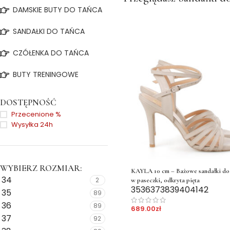
DAMSKIE BUTY DO TAŃCA
SANDAŁKI DO TAŃCA
CZÓŁENKA DO TAŃCA
BUTY TRENINGOWE
DOSTĘPNOŚĆ
Przecenione %
Wysyłka 24h
WYBIERZ ROZMIAR:
KAYLA 10 cm – Bażowe sandałki do
34
2
w paseczki, odkryta pięta
35
36
37
38
39
40
41
42
35
89
36
89
689.00
zł
37
92