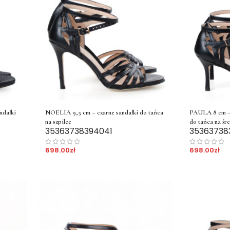
ndałki
NOELIA 9,5 cm – czarne sandałki do tańca
PAULA 8 cm – 
na szpilce
do tańca na śre
35
36
37
38
39
40
41
35
36
37
38
698.00
zł
698.00
zł