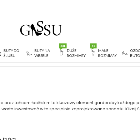
XXL
XS
BUTY DO
BUTY NA
DUŻE
MAŁE
OZDO
ŚLUBU
WESELE
ROZMIARY
ROZMIARY
BUT
o tańca
mbie oraz tańcom łacińskim to kluczowy element garderoby każdeg
go warto inwestować w te specjalnie zaprojektowane sandałki. Kliknij
 tańca