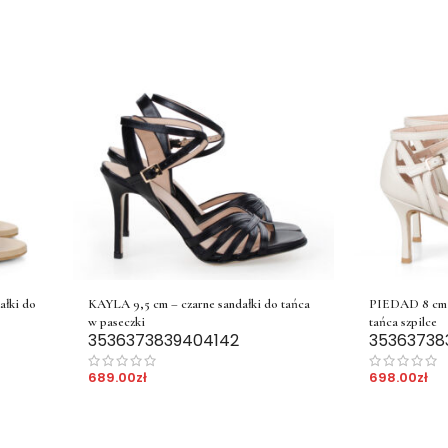
łki do
KAYLA 9,5 cm – czarne sandałki do tańca
PIEDAD 8 cm 
w paseczki
tańca szpilce
35
36
37
38
39
40
41
42
35
36
37
38
689.00
zł
698.00
zł