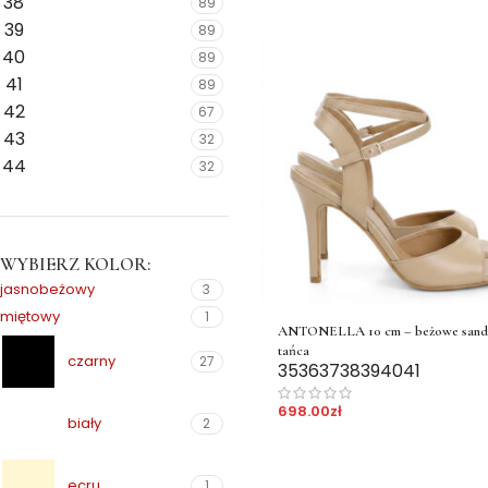
38
89
39
89
40
89
41
89
42
67
43
32
44
32
WYBIERZ KOLOR:
jasnobeżowy
3
miętowy
1
ANTONELLA 10 cm – beżowe sanda
tańca
czarny
27
35
36
37
38
39
40
41
698.00
zł
biały
2
ecru
1