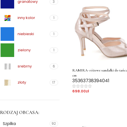
granatowy
3
inny kolor
1
niebieski
1
zielony
1
srebrny
6
RAMIRA- różowe sandałki do tańca
cm
35
36
37
38
39
40
41
złoty
17
698.00
zł
RODZAJ OBCASA:
Szpilka
92