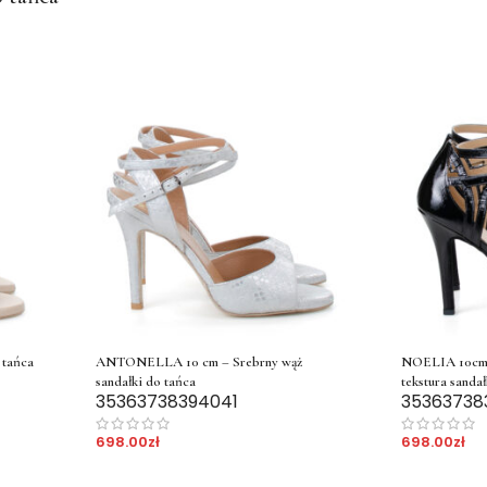
 tańca
ANTONELLA 10 cm – Srebrny wąż
NOELIA 10cm –
sandałki do tańca
tekstura sandał
35
36
37
38
39
40
41
35
36
37
38
698.00
zł
698.00
zł