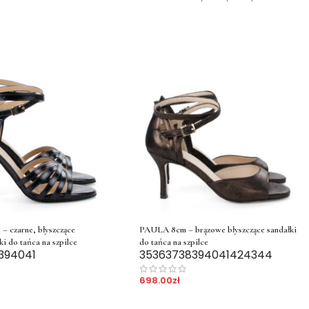
 czarne, błyszczące
PAULA 8cm – brązowe błyszczące sandałki
ki do tańca na szpilce
do tańca na szpilce
39
40
41
35
36
37
38
39
40
41
42
43
44
698.00
zł