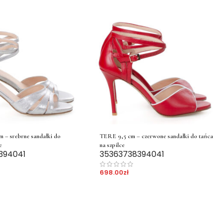
– srebrne sandałki do
TERE 9,5 cm – czerwone sandałki do tańca
e
na szpilce
39
40
41
35
36
37
38
39
40
41
698.00
zł