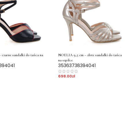
czarne sandałki do tańca na
NOELIA 9,5 cm – złote sandałki do tańca
na szpilce
39
40
41
35
36
37
38
39
40
41
698.00
zł