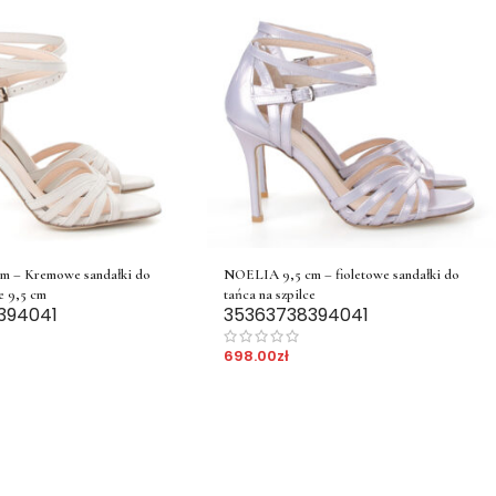
m – Kremowe sandałki do
NOELIA 9,5 cm – fioletowe sandałki do
e 9,5 cm
tańca na szpilce
39
40
41
35
36
37
38
39
40
41
698.00
zł