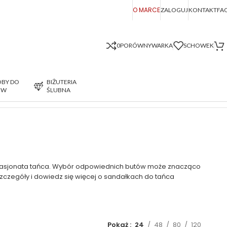
O MARCE
ZALOGUJ
KONTAKT
FA
0
PORÓWNYWARKA
SCHOWEK
BY DO
BIŻUTERIA
ÓW
ŚLUBNA
Wyświetlanie 1–24 z 92 wyników
o pasjonata tańca. Wybór odpowiednich butów może znacząco
 Szczegóły i dowiedz się więcej o sandałkach do tańca
Pokaż
24
48
80
120