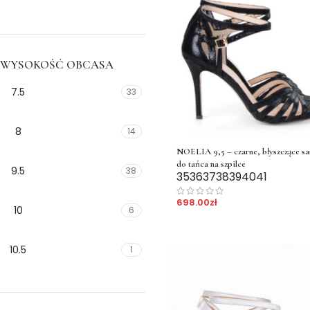
WYSOKOŚĆ OBCASA
7.5
33
8
14
NOELIA 9,5 – czarne, błyszczące sa
do tańca na szpilce
9.5
38
35
36
37
38
39
40
41
698.00
zł
10
6
10.5
1