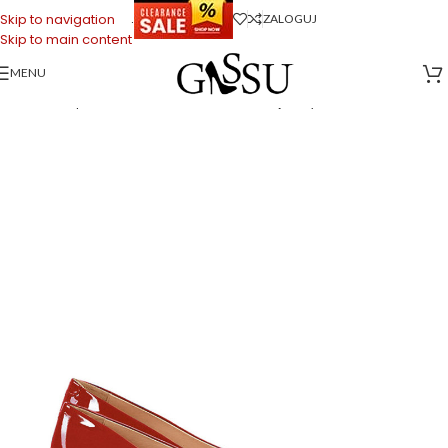
.
Skip to navigation
ZALOGUJ
Skip to main content
MENU
Strona główna
>
Sklep firmowy Gassu
>
Buty Damskie
>
MICHELLE –
Czerwone szpilka na kaczuszce z lakierowanej skóry