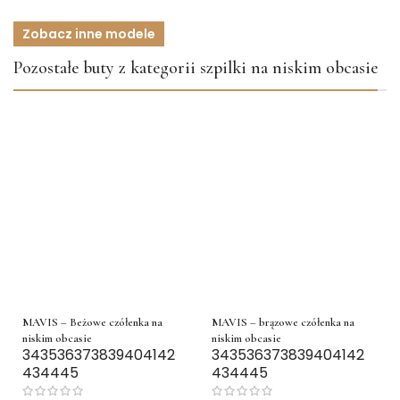
Zobacz inne modele
Pozostałe buty z kategorii szpilki na niskim obcasie
MAVIS – Beżowe czółenka na
MAVIS – brązowe czółenka na
niskim obcasie
niskim obcasie
34
35
36
37
38
39
40
41
42
34
35
36
37
38
39
40
41
42
43
44
45
43
44
45