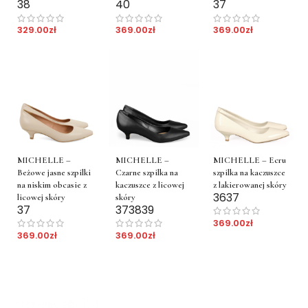
38
40
37
329.00
zł
369.00
zł
369.00
zł
MICHELLE –
MICHELLE –
MICHELLE – Ecru
Beżowe jasne szpilki
Czarne szpilka na
szpilka na kaczuszce
na niskim obcasie z
kaczuszce z licowej
z lakierowanej skóry
36
37
licowej skóry
skóry
37
37
38
39
369.00
zł
369.00
zł
369.00
zł