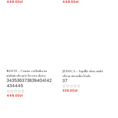
448.00
zł
448.00
zł
MAVIS – Czarne czółenka na
JESSICA – Szpilki złote niski
niskim obcasie licowa skóra
obcas mozaika biała
34
35
36
37
38
39
40
41
42
37
43
44
45
329.00
zł
448.00
zł