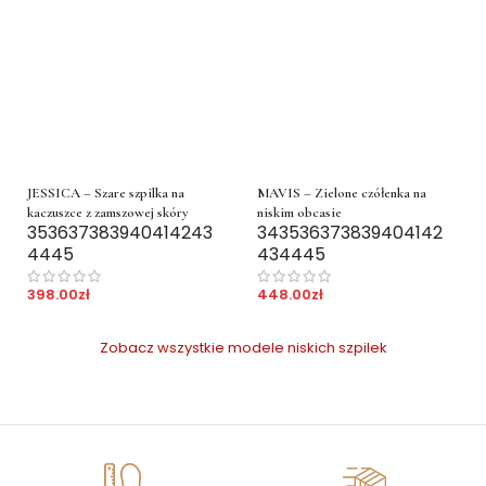
JESSICA – Szare szpilka na
MAVIS – Zielone czółenka na
kaczuszce z zamszowej skóry
niskim obcasie
35
36
37
38
39
40
41
42
43
34
35
36
37
38
39
40
41
42
44
45
43
44
45
398.00
zł
448.00
zł
Zobacz wszystkie modele niskich szpilek