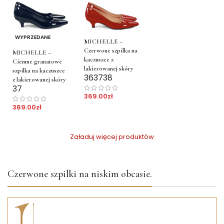
WYPRZEDANE
MICHELLE –
Czerwone szpilka na
MICHELLE –
kaczuszce z
Ciemne granatowe
lakierowanej skóry
szpilka na kaczuszce
36
37
38
z lakierowanej skóry
37
369.00
zł
369.00
zł
Załaduj więcej produktów
Czerwone szpilki na niskim obcasie.