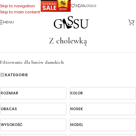
.
Skip to navigation
ZALOGUJ
Skip to main content
MENU
Strona główna
>
Z cholewką
Z cholewką
Filtrowanie dla butów damskich:
KATEGORIE
ROZMIAR
KOLOR
OBACAS
NOSEK
WYSOKOŚĆ
MODEL