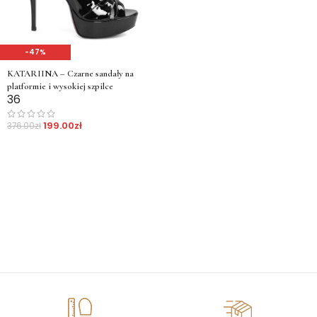
-47%
KATARIINA – Czarne sandały na
platformie i wysokiej szpilce
36
199.00
zł
376.00
zł