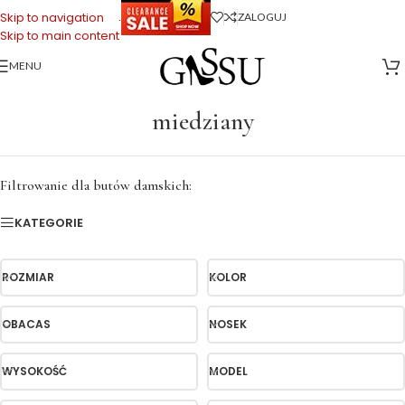
.
Skip to navigation
ZALOGUJ
Skip to main content
MENU
Strona główna
>
miedziany
miedziany
Filtrowanie dla butów damskich:
KATEGORIE
ROZMIAR
KOLOR
OBACAS
NOSEK
WYSOKOŚĆ
MODEL