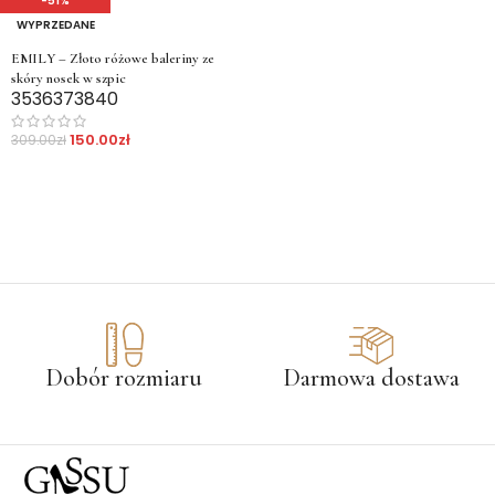
-51%
WYPRZEDANE
EMILY – Złoto różowe baleriny ze
skóry nosek w szpic
35
36
37
38
40
150.00
zł
309.00
zł
Dobór rozmiaru
Darmowa dostawa