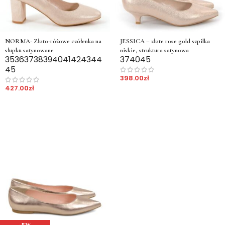
NORMA- Złoto-różowe czółenka na
JESSICA – złote rose gold szpilka
słupku satynowane
niskie, struktura satynowa
35
36
37
38
39
40
41
42
43
44
37
40
45
45
398.00
zł
427.00
zł