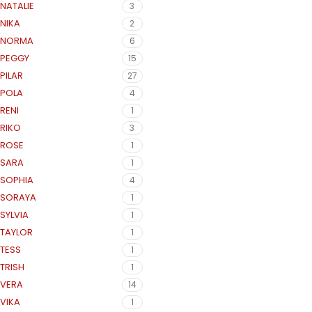
NATALIE
3
NIKA
2
NORMA
6
PEGGY
15
PILAR
27
POLA
4
RENI
1
RIKO
3
ROSE
1
SARA
1
SOPHIA
4
SORAYA
1
SYLVIA
1
TAYLOR
1
TESS
1
TRISH
1
VERA
14
VIKA
1