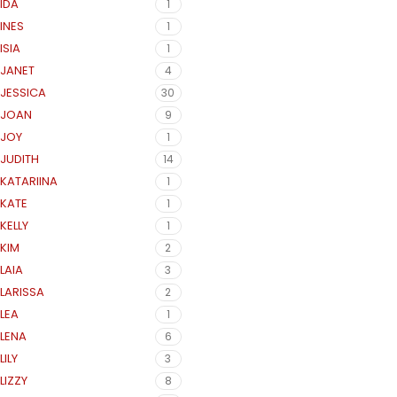
IDA
1
INES
1
ISIA
1
JANET
4
JESSICA
30
JOAN
9
JOY
1
JUDITH
14
KATARIINA
1
KATE
1
KELLY
1
KIM
2
LAIA
3
LARISSA
2
LEA
1
LENA
6
LILY
3
LIZZY
8