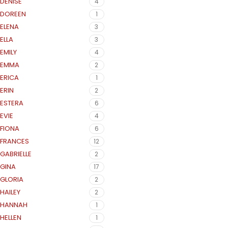
DENISE
4
DOREEN
1
ELENA
3
ELLA
3
EMILY
4
EMMA
2
ERICA
1
ERIN
2
ESTERA
6
EVIE
4
FIONA
6
FRANCES
12
GABRIELLE
2
GINA
17
GLORIA
2
HAILEY
2
HANNAH
1
HELLEN
1