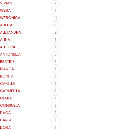
VIVIAN
7
WERA
1
WERONICA
11
ABELLA
3
ALEJANDRA
9
ALINA
1
ALLEGRA
1
ANTONELLA
5
BEATRIZ
1
BIANCA
1
BONITA
3
CAMILLA
1
CARMELITA
3
CLARA
1
CONSUELA
2
DAGA
2
DARLA
1
DORA
1