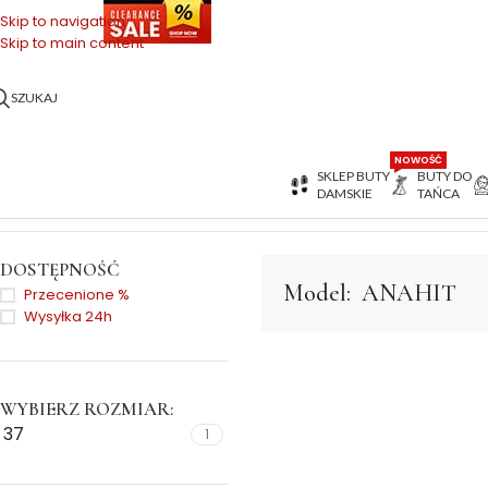
OŃCÓWKI SERII
Skip to navigation
Skip to main content
SZUKAJ
NOWOŚĆ
SKLEP BUTY
BUTY DO
DAMSKIE
TAŃCA
Strona główna
>
ANAHIT
DOSTĘPNOŚĆ
Model:
ANAHIT
Przecenione %
Wysyłka 24h
WYBIERZ ROZMIAR:
37
1