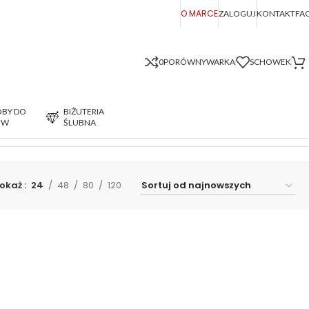
O MARCE
ZALOGUJ
KONTAKT
FA
0
PORÓWNYWARKA
SCHOWEK
BY DO
BIŻUTERIA
ÓW
ŚLUBNA
Wyświetlanie jednego wyniku
okaż
24
48
80
120