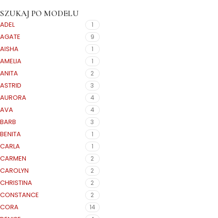
SZUKAJ PO MODELU
ADEL
1
AGATE
9
AISHA
1
AMELIA
1
ANITA
2
ASTRID
3
AURORA
4
AVA
4
BARB
3
BENITA
1
CARLA
1
CARMEN
2
CAROLYN
2
CHRISTINA
2
CONSTANCE
2
CORA
14