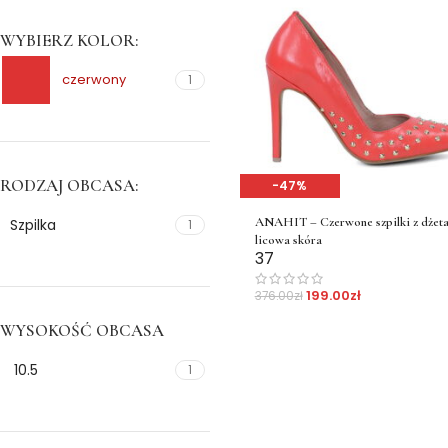
WYBIERZ KOLOR:
czerwony
1
RODZAJ OBCASA:
-47%
ANAHIT – Czerwone szpilki z dżet
Szpilka
1
licowa skóra
37
199.00
zł
376.00
zł
WYSOKOŚĆ OBCASA
10.5
1