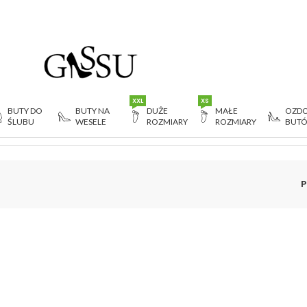
XXL
XS
BUTY DO
BUTY NA
DUŻE
MAŁE
OZDO
ŚLUBU
WESELE
ROZMIARY
ROZMIARY
BUT
P