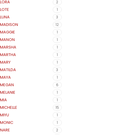
LORA
2
LOTE
1
LUNA
3
MADISON
12
MAGGIE
1
MANON
1
MARSHA
1
MARTHA
1
MARY
1
MATILDA
3
MAYA
1
MEGAN
6
MELANIE
1
MIA
1
MICHELLE
15
MIYU
1
MONIC
1
NARE
2