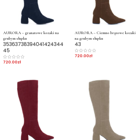
AURORA – granatowe kozaki na
AURORA – Ciemno brązowe kozaki
grubym słupku
na grubym słupku
35
36
37
38
39
40
41
42
43
44
43
45
720.00
zł
720.00
zł