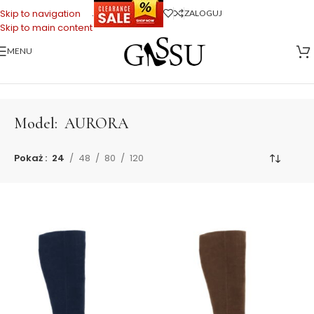
.
Skip to navigation
ZALOGUJ
Skip to main content
MENU
Strona główna
>
AURORA
Model:
AURORA
Pokaż
24
48
80
120