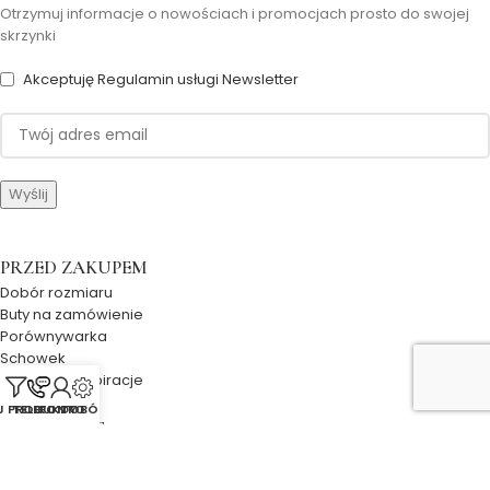
Otrzymuj informacje o nowościach i promocjach prosto do swojej
skrzynki
Akceptuję Regulamin usługi Newsletter
PRZED ZAKUPEM
Dobór rozmiaru
Buty na zamówienie
Porównywarka
Schowek
Poradnik i inspiracje
UJ PRODUKTY
TELEFON
KONTO
DOBÓR
PO ZAKUPIE
Śledzenie zamówienia
Śledzenie przesyłki