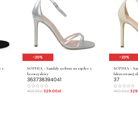
-20%
-20%
 z
SOPHIA – Sandały srebrne na szpilce z
SOPHIA – Sanda
licowej skóry
lakierowanej s
36
37
38
39
40
41
37
329.00
zł
329
409.00
zł
409.00
zł