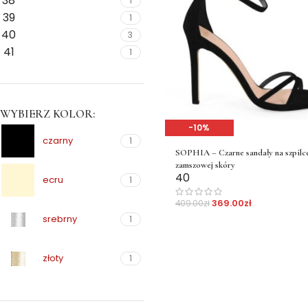
38
1
39
1
40
3
41
1
WYBIERZ KOLOR:
-10%
czarny
1
SOPHIA – Czarne sandały na szpilce
zamszowej skóry
40
ecru
1
369.00
zł
409.00
zł
srebrny
1
złoty
1