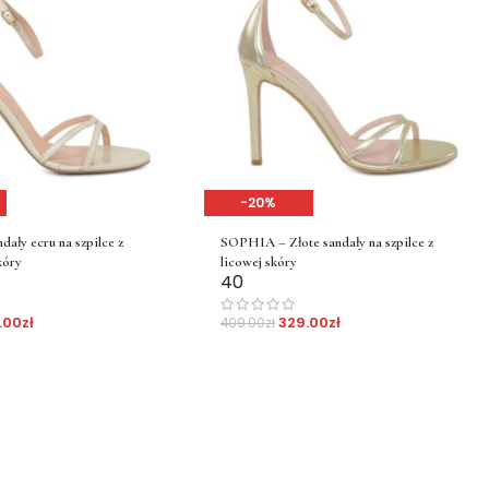
-20%
ły ecru na szpilce z
SOPHIA – Złote sandały na szpilce z
kóry
licowej skóry
40
.00
zł
329.00
zł
409.00
zł