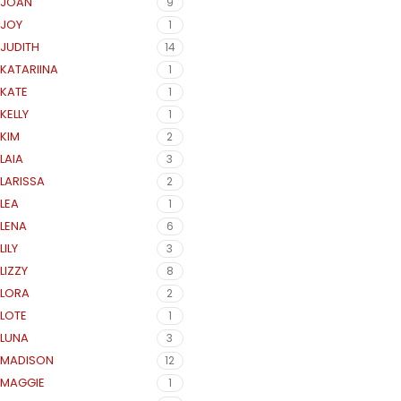
JOAN
9
JOY
1
JUDITH
14
KATARIINA
1
KATE
1
KELLY
1
KIM
2
LAIA
3
LARISSA
2
LEA
1
LENA
6
LILY
3
LIZZY
8
LORA
2
LOTE
1
LUNA
3
MADISON
12
MAGGIE
1