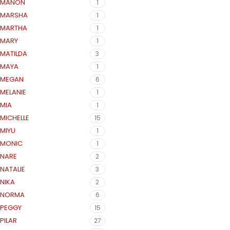
MANON
1
MARSHA
1
MARTHA
1
MARY
1
MATILDA
3
MAYA
1
MEGAN
6
MELANIE
1
MIA
1
MICHELLE
15
MIYU
1
MONIC
1
NARE
2
NATALIE
3
NIKA
2
NORMA
6
PEGGY
15
PILAR
27