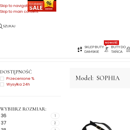
OŃCÓWKI SERII
Skip to navigation
Skip to main content
SZUKAJ
NOWOŚĆ
SKLEP BUTY
BUTY DO
DAMSKIE
TAŃCA
Strona główna
>
SOPHIA
DOSTĘPNOŚĆ
Model:
SOPHIA
Przecenione %
Wysyłka 24h
WYBIERZ ROZMIAR:
36
1
37
2