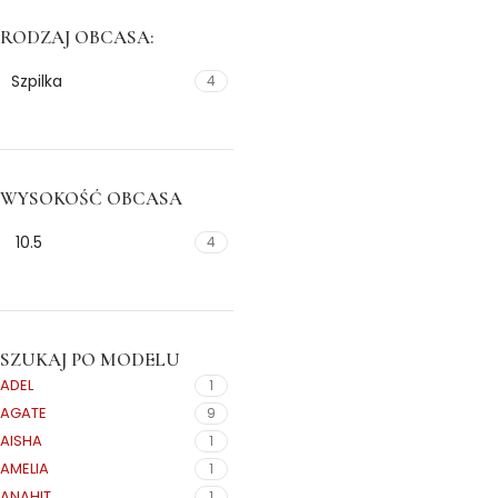
RODZAJ OBCASA:
Szpilka
4
WYSOKOŚĆ OBCASA
10.5
4
SZUKAJ PO MODELU
ADEL
1
AGATE
9
AISHA
1
AMELIA
1
ANAHIT
1