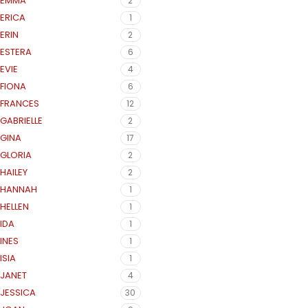
EMMA
2
ERICA
1
ERIN
2
ESTERA
6
EVIE
4
FIONA
6
FRANCES
12
GABRIELLE
2
GINA
17
GLORIA
2
HAILEY
2
HANNAH
1
HELLEN
1
IDA
1
INES
1
ISIA
1
JANET
4
JESSICA
30