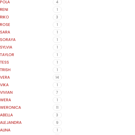
POLA
4
RENI
1
RIKO
3
ROSE
1
SARA
1
SORAYA
1
SYLVIA
1
TAYLOR
1
TESS
1
TRISH
1
VERA
14
VIKA
1
VIVIAN
7
WERA
1
WERONICA
11
ABELLA
3
ALEJANDRA
9
ALINA
1