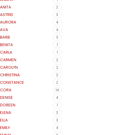
ANITA
2
ASTRID
3
AURORA
4
AVA
4
BARB
3
BENITA
1
CARLA
1
CARMEN
2
CAROLYN
2
CHRISTINA
2
CONSTANCE
2
CORA
14
DENISE
4
DOREEN
1
ELENA
3
ELLA
3
EMILY
4