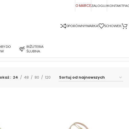
O MARCE
ZALOGUJ
KONTAKT
FA
0
PORÓWNYWARKA
SCHOWEK
BY DO
BIŻUTERIA
ÓW
ŚLUBNA
Wyświetlanie wszystkich wyników: 4
okaż
24
48
80
120