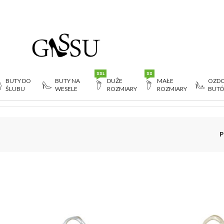
XXL
XS
BUTY DO
BUTY NA
DUŻE
MAŁE
OZDO
ŚLUBU
WESELE
ROZMIARY
ROZMIARY
BUT
P