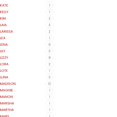
KATE
1
KELLY
1
KIM
2
LAIA
3
LARISSA
2
LEA
1
LENA
6
LILY
3
LIZZY
8
LORA
2
LOTE
1
LUNA
3
MADISON
12
MAGGIE
1
MANON
1
MARSHA
1
MARTHA
1
MARY
1