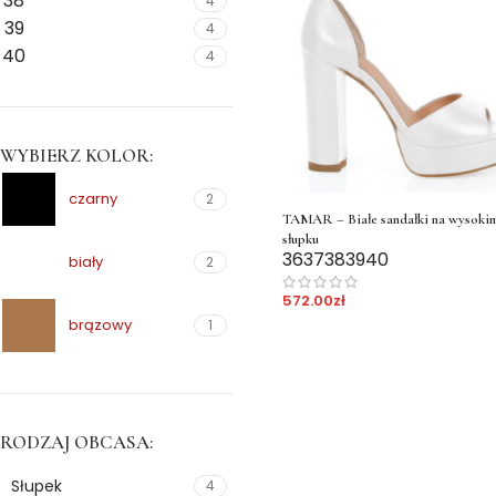
38
4
39
4
40
4
WYBIERZ KOLOR:
czarny
2
TAMAR – Białe sandałki na wysoki
słupku
36
37
38
39
40
biały
2
572.00
zł
brązowy
1
RODZAJ OBCASA:
Słupek
4