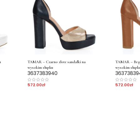
m
TAMAR – Czarno złote sandałki na
TAMAR – Brązo
wysokim słupku
wysokim słupk
36
37
38
39
40
36
37
38
39
572.00
zł
572.00
zł