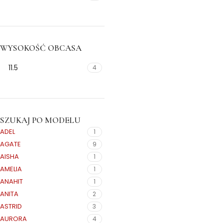
WYSOKOŚĆ OBCASA
11.5
4
SZUKAJ PO MODELU
ADEL
1
AGATE
9
AISHA
1
AMELIA
1
ANAHIT
1
ANITA
2
ASTRID
3
AURORA
4