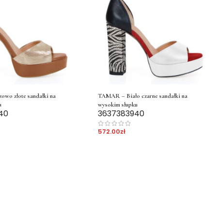
wo złote sandałki na
TAMAR – Biało czarne sandałki na
u
wysokim słupku
40
36
37
38
39
40
572.00
zł