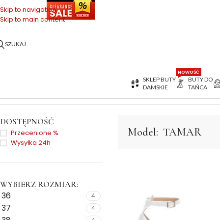
OŃCÓWKI SERII
Skip to navigation
Skip to main content
SZUKAJ
NOWOŚĆ
SKLEP BUTY
BUTY DO
DAMSKIE
TAŃCA
Strona główna
>
TAMAR
DOSTĘPNOŚĆ
Model:
TAMAR
Przecenione %
Wysyłka 24h
WYBIERZ ROZMIAR:
36
4
37
4