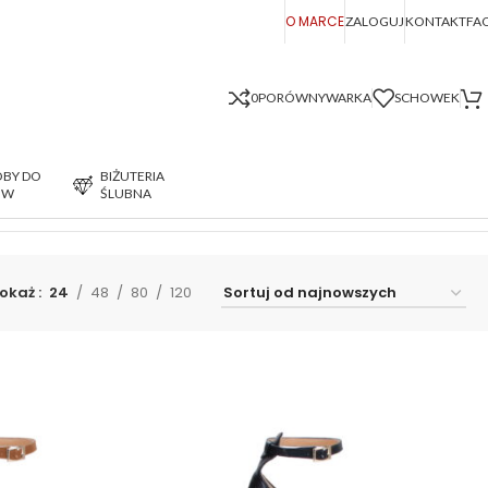
O MARCE
ZALOGUJ
KONTAKT
FA
0
PORÓWNYWARKA
SCHOWEK
BY DO
BIŻUTERIA
ÓW
ŚLUBNA
Wyświetlanie wszystkich wyników: 4
okaż
24
48
80
120