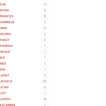
EVIE
4
FIONA
6
FRANCES
12
GABRIELLE
2
GINA
17
GLORIA
2
HAILEY
2
HANNAH
1
HELLEN
1
IDA
1
INES
1
ISIA
1
JANET
4
JESSICA
30
JOAN
9
JOY
1
JUDITH
14
KATARIINA
1