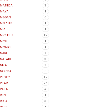
MATILDA
3
MAYA
1
MEGAN
6
MELANIE
1
MIA
1
MICHELLE
15
MIYU
1
MONIC
1
NARE
2
NATALIE
3
NIKA
2
NORMA
6
PEGGY
15
PILAR
27
POLA
4
RENI
1
RIKO
3
ROSE
1