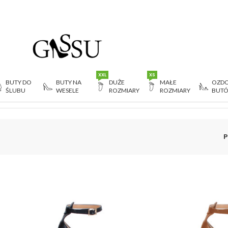
XXL
XS
BUTY DO
BUTY NA
DUŻE
MAŁE
OZDO
ŚLUBU
WESELE
ROZMIARY
ROZMIARY
BUT
P