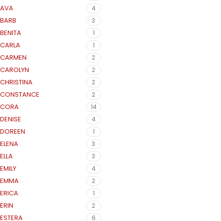
AVA
4
BARB
3
BENITA
1
CARLA
1
CARMEN
2
CAROLYN
2
CHRISTINA
2
CONSTANCE
2
CORA
14
DENISE
4
DOREEN
1
ELENA
3
ELLA
3
EMILY
4
EMMA
2
ERICA
1
ERIN
2
ESTERA
6