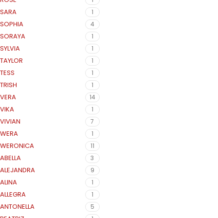
SARA
1
SOPHIA
4
SORAYA
1
SYLVIA
1
TAYLOR
1
TESS
1
TRISH
1
VERA
14
VIKA
1
VIVIAN
7
WERA
1
WERONICA
11
ABELLA
3
ALEJANDRA
9
ALINA
1
ALLEGRA
1
ANTONELLA
5