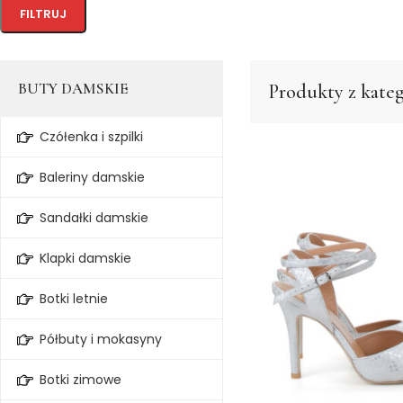
FILTRUJ
BUTY DAMSKIE
Produkty z kateg
Czółenka i szpilki
Baleriny damskie
Sandałki damskie
Klapki damskie
Botki letnie
Półbuty i mokasyny
Botki zimowe