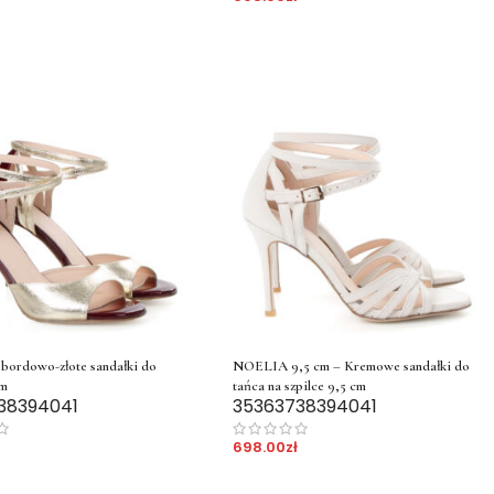
ordowo-złote sandałki do
NOELIA 9,5 cm – Kremowe sandałki do
cm
tańca na szpilce 9,5 cm
38
39
40
41
35
36
37
38
39
40
41
698.00
zł