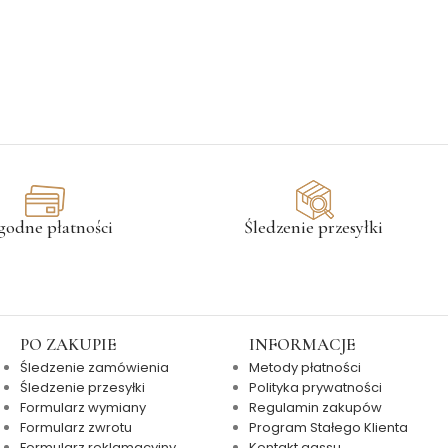
godne płatności
Śledzenie przesyłki
PO ZAKUPIE
INFORMACJE
Śledzenie zamówienia
Metody płatności
Śledzenie przesyłki
Polityka prywatności
Formularz wymiany
Regulamin zakupów
Formularz zwrotu
Program Stałego Klienta
Formularz reklamacyjny
Kontakt gassu