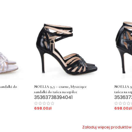
sandałki do
NOELIA 9,5 – czarne, błyszczące
NOELIA 9,5
sandałki do tańca na szpilce
tańca na sz
35
36
37
38
39
40
41
35
36
37
698.00
zł
698.00
zł
Załaduj więcej produktów