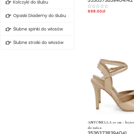
35
36
37
38
39
40
41
42
Kolczyki do ślubu
698.00
zł
Opaski Diademy do ślubu
Ślubne spinki do włosów
Ślubne stroiki do włosów
ANTONELLA 10 cm – beżowe
do tańca
35
36
37
38
39
40
41