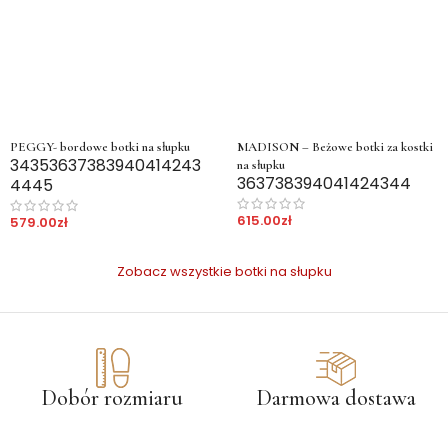
PEGGY- bordowe botki na słupku
MADISON – Beżowe botki za kostki
34
35
36
37
38
39
40
41
42
43
na słupku
36
37
38
39
40
41
42
43
44
44
45
615.00
zł
579.00
zł
Zobacz wszystkie botki na słupku
Dobór rozmiaru
Darmowa dostawa