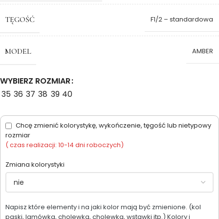
TĘGOŚĆ
F1/2 – standardowa
MODEL
AMBER
WYBIERZ ROZMIAR
35
36
37
38
39
40
Chcę zmienić kolorystykę, wykończenie, tęgość lub nietypowy
rozmiar
( czas realizacji: 10-14 dni roboczych)
Zmiana kolorystyki
Napisz które elementy i na jaki kolor mają być zmienione. (kol
paski, lamówka, cholewka, cholewka, wstawki itp.) Kolory i