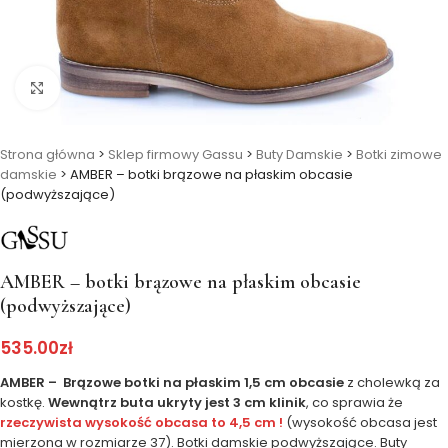
Kliknij, aby powiększyć
Strona główna
>
Sklep firmowy Gassu
>
Buty Damskie
>
Botki zimowe
damskie
>
AMBER – botki brązowe na płaskim obcasie
(podwyższające)
AMBER – botki brązowe na płaskim obcasie
(podwyższające)
535.00
zł
AMBER – Brązowe botki na płaskim 1,5 cm obcasie
z cholewką za
kostkę.
Wewnątrz buta ukryty jest 3 cm klinik
, co sprawia że
rzeczywista wysokość obcasa to 4,5 cm !
(wysokość obcasa jest
mierzona w rozmiarze 37). Botki damskie podwyższające. Buty