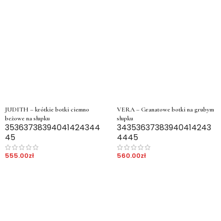
JUDITH – krótkie botki ciemno
VERA – Granatowe botki na grubym
beżowe na słupku
słupku
35
36
37
38
39
40
41
42
43
44
34
35
36
37
38
39
40
41
42
43
45
44
45
555.00
zł
560.00
zł