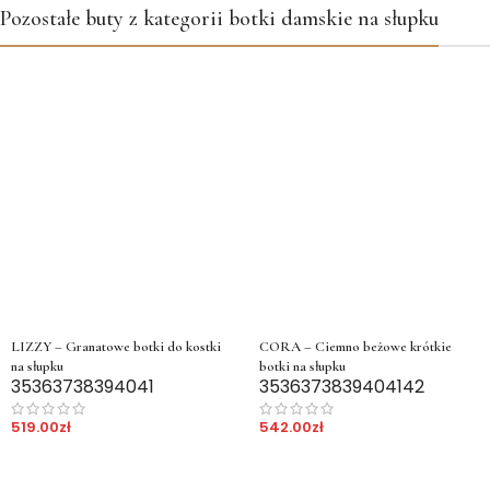
Pozostałe buty z kategorii botki damskie na słupku
LIZZY – Granatowe botki do kostki
CORA – Ciemno beżowe krótkie
na słupku
botki na słupku
35
36
37
38
39
40
41
35
36
37
38
39
40
41
42
519.00
zł
542.00
zł