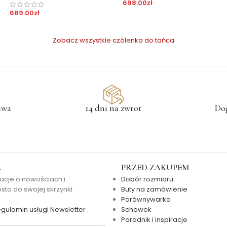
698.00
zł
689.00
zł
Zobacz wszystkie czółenka do tańca
awa
14 dni na zwrot
Do
R
PRZED ZAKUPEM
acje o nowościach i
Dobór rozmiaru
to do swojej skrzynki
Buty na zamówienie
Porównywarka
gulamin usługi Newsletter
Schowek
Poradnik i inspiracje