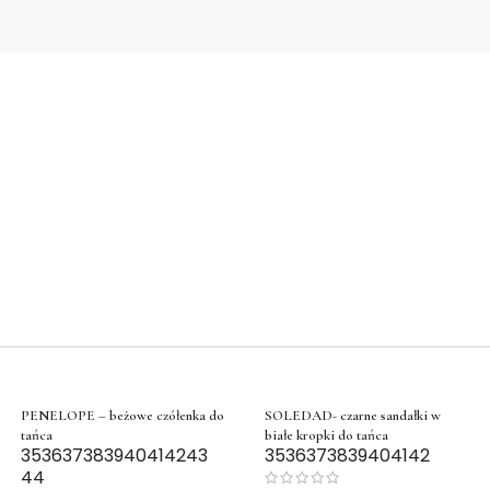
PENELOPE – beżowe czółenka do
SOLEDAD- czarne sandałki w
tańca
białe kropki do tańca
35
36
37
38
39
40
41
42
43
35
36
37
38
39
40
41
42
44