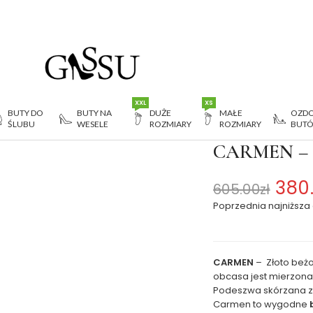
XXL
XS
BUTY DO
BUTY NA
DUŻE
MAŁE
OZDO
ŚLUBU
WESELE
ROZMIARY
ROZMIARY
BUT
beżowe czółenka do tańca
CARMEN – Zł
380
605.00
zł
Poprzednia najniższa
CARMEN
– Złoto beż
obcasa jest mierzona
Podeszwa skórzana 
Carmen to wygodne