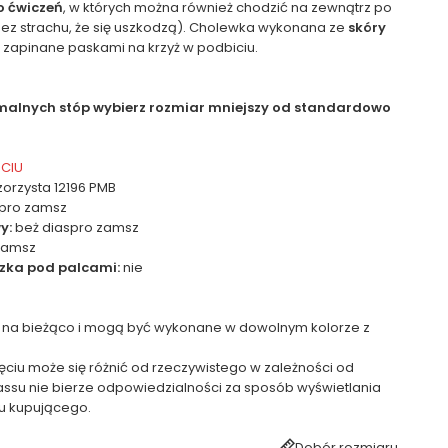
o ćwiczeń
, w których można również chodzić na zewnątrz po
bez strachu, że się uszkodzą). Cholewka wykonana ze
skóry
a zapinane paskami na krzyż w podbiciu.
rmalnych stóp wybierz rozmiar mniejszy od standardowo
ĘCIU
orzysta 12196 PMB
pro zamsz
y:
beż diaspro zamsz
zamsz
zka pod palcami:
nie
 na bieżąco i mogą być wykonane w dowolnym kolorze z
ęciu może się różnić od rzeczywistego w zależności od
assu nie bierze odpowiedzialności za sposób wyświetlania
u kupującego.
Dobór rozmiaru