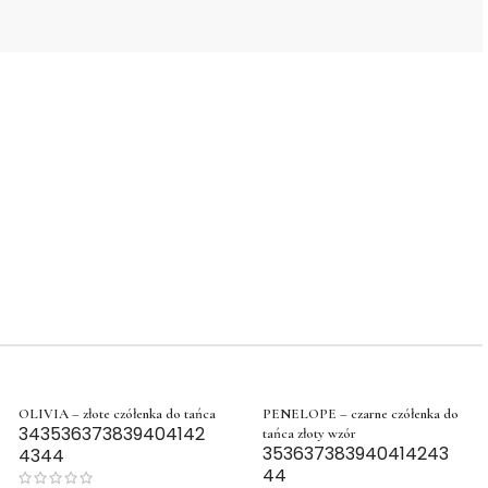
OLIVIA – złote czółenka do tańca
PENELOPE – czarne czółenka do
34
35
36
37
38
39
40
41
42
tańca złoty wzór
35
36
37
38
39
40
41
42
43
43
44
44