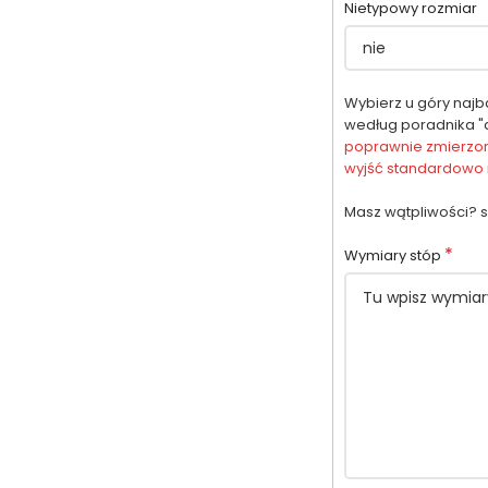
Nietypowy rozmiar
Wybierz u góry najb
według poradnika "d
poprawnie zmierzone
wyjść standardowo n
Masz wątpliwości? s
*
Wymiary stóp