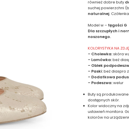
również dobre buty
d
suchej powierzchni (
naturalnej
. Czółenk
Model w –
tęgości G
Dla szczupłych i no
noszonego.
KOLORYSTYKA NA ZDJ
– Cholewka:
skóra wz
– Lamówka:
beż dias
– Oblek podpodeszw
– Paski:
beż diaspro 
– Dodatkowa podus
– Podeszwa:
welur
Buty są produkowane
dostępnych skór.
Kolor widoczny na zdj
ustawień monitora. G
kolorów na urządzeni