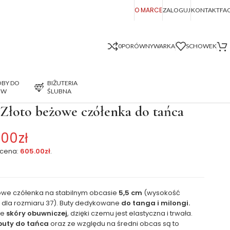
O MARCE
ZALOGUJ
KONTAKT
FA
0
PORÓWNYWARKA
SCHOWEK
BY DO
BIŻUTERIA
ÓW
ŚLUBNA
oto beżowe czółenka do tańca
.00
zł
 cena:
605.00
zł
.
owe czółenka na stabilnym obcasie
5,5 cm
(wysokość
 dla rozmiaru 37). Buty dedykowane
do tanga i milongi.
ze
skóry obuwniczej
, dzięki czemu jest elastyczna i trwała.
buty do tańca
oraz ze względu na średni obcas są to