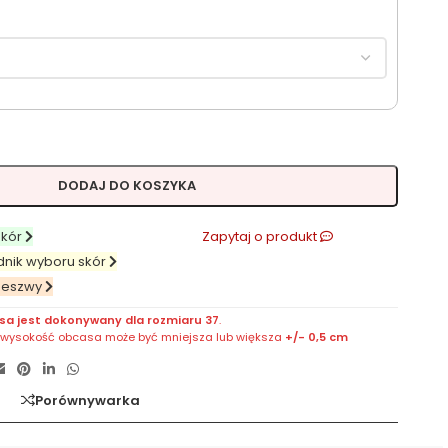
DODAJ DO KOSZYKA
skór
Zapytaj o produkt
dnik wyboru skór
deszwy
sa jest dokonywany dla rozmiaru 37
.
, wysokość obcasa może być mniejsza lub większa
+/- 0,5 cm
a
Porównywarka