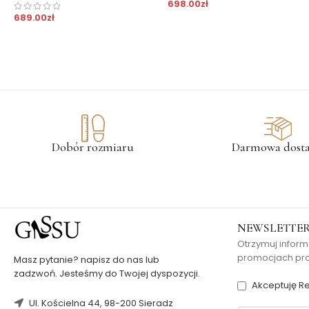
698.00
zł
689.00
zł
Dobór rozmiaru
Darmowa dost
NEWSLETTE
Otrzymuj inform
promocjach pros
Masz pytanie? napisz do nas lub
zadzwoń. Jesteśmy do Twojej dyspozycji.
Akceptuję Re
Ul. Kościelna 44, 98-200 Sieradz