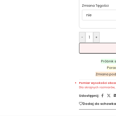
Zmiana Tęgości
-
+
Próbnik 
Pora
Zmiana po
Pomiar wysokości obca
Dla skrajnych rozmiarów
Udostępnij:
Dodaj do schowk