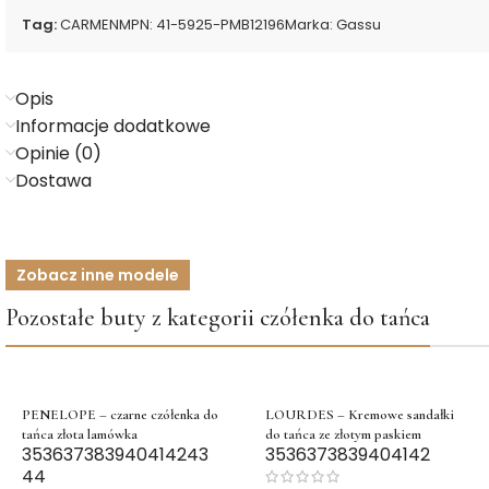
Tag:
CARMEN
MPN:
41-5925-PMB12196
Marka:
Gassu
Opis
Informacje dodatkowe
Opinie (0)
Dostawa
Zobacz inne modele
Pozostałe buty z kategorii czółenka do tańca
PENELOPE – czarne czółenka do
LOURDES – Kremowe sandałki
tańca złota lamówka
do tańca ze złotym paskiem
35
36
37
38
39
40
41
42
43
35
36
37
38
39
40
41
42
44