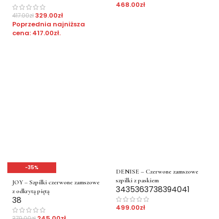
468.00
zł
329.00
zł
417.00
zł
Poprzednia najniższa
cena:
417.00
zł
.
-35%
DENISE – Czerwone zamszowe
szpilki z paskiem
JOY – Szpilki czerwone zamszowe
34
35
36
37
38
39
40
41
z odkrytą piętą
38
499.00
zł
245.00
zł
379.00
zł