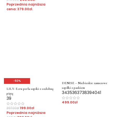
Poprzednia najniższa
cena:
379.00
zł
.
-50%
DENISE – Niebieskie zamszowe
szpilki z paskiem
LILY- Ecru perła szpiki z ozdobną
34
35
36
37
38
39
40
41
piętą
39
499.00
zł
199.00
zł
397.00
zł
Poprzednia najniższa