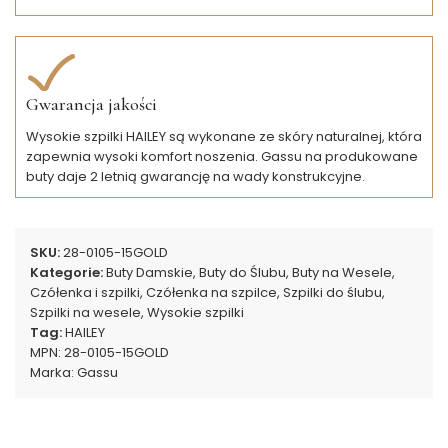
Gwarancja jakości
Wysokie szpilki HAILEY są wykonane ze skóry naturalnej, która
zapewnia wysoki komfort noszenia. Gassu na produkowane
buty daje 2 letnią gwarancję na wady konstrukcyjne.
SKU:
28-0105-15GOLD
Kategorie:
Buty Damskie
,
Buty do Ślubu
,
Buty na Wesele
,
Czółenka i szpilki
,
Czółenka na szpilce
,
Szpilki do ślubu
,
Szpilki na wesele
,
Wysokie szpilki
Tag:
HAILEY
MPN:
28-0105-15GOLD
Marka:
Gassu