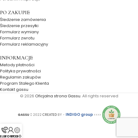
PO ZAKUPIE
Śledzenie zamówienia
Śledzenie przesyłki
Formularz wymiany
Formularz zwrotu
Formularz reklamacyjny
INFORMACJE
Metody płatności
Polityka prywatności
Regulamin zakupów
Program Stałego Klienta
Kontakt gassu
© 2026
Oficjalna strona Gassu
. All rights reserved
INDIGO group
GASSU
2022
CREATED
BY -
>>>>
ELEFON
KONTO
DOBÓR