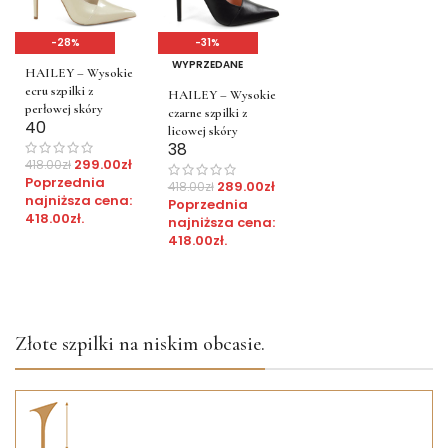
-28%
-31%
WYPRZEDANE
HAILEY – Wysokie
ecru szpilki z
HAILEY – Wysokie
perłowej skóry
czarne szpilki z
40
licowej skóry
38
299.00
zł
418.00
zł
Poprzednia
289.00
zł
418.00
zł
najniższa cena:
Poprzednia
418.00
zł
.
najniższa cena:
418.00
zł
.
Złote szpilki na niskim obcasie.