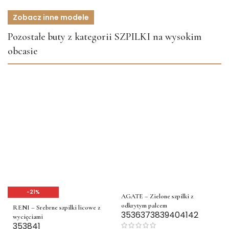
Zobacz inne modele
Pozostałe buty z kategorii SZPILKI na wysokim
obcasie
-21%
AGATE – Zielone szpilki z
odkrytym palcem
RENI – Srebrne szpilki licowe z
35
36
37
38
39
40
41
42
wycięciami
35
38
41