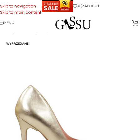
.
Skip to navigation
ZALOGUJ
Skip to main content
MENU
Strona główna
>
Sklep firmowy Gassu
>
Buty Damskie
>
HAILEY – Wysokie
złote szpilki z licowej skóry
WYPRZEDANE