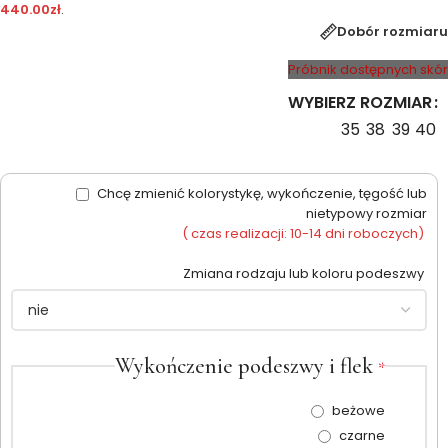
440.00
zł
.
Dobór rozmiaru
Próbnik dostępnych skór
WYBIERZ ROZMIAR
35
38
39
40
Chcę zmienić kolorystykę, wykończenie, tęgość lub
nietypowy rozmiar
( czas realizacji: 10-14 dni roboczych)
Zmiana rodzaju lub koloru podeszwy
Wykończenie podeszwy i flek
*
beżowe
czarne