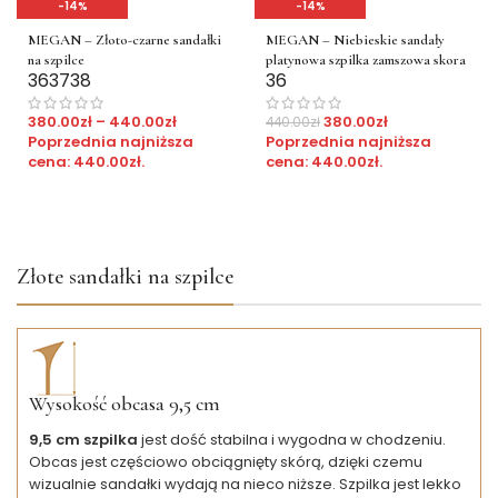
-14%
-14%
MEGAN – Złoto-czarne sandałki
MEGAN – Niebieskie sandały
na szpilce
platynowa szpilka zamszowa skora
36
37
38
36
380.00
zł
–
440.00
zł
380.00
zł
440.00
zł
Poprzednia najniższa
Poprzednia najniższa
cena:
440.00
zł
.
cena:
440.00
zł
.
Złote sandałki na szpilce
Wysokość obcasa 9,5 cm
9,5 cm szpilka
jest dość stabilna i wygodna w chodzeniu.
Obcas jest częściowo obciągnięty skórą, dzięki czemu
wizualnie sandałki wydają na nieco niższe. Szpilka jest lekko