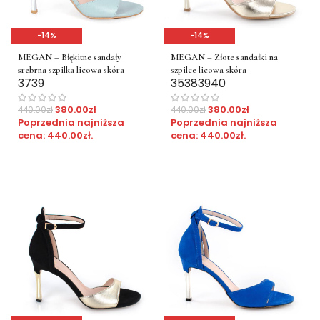
-14%
-14%
MEGAN – Błękitne sandały
MEGAN – Złote sandałki na
srebrna szpilka licowa skóra
szpilce licowa skóra
37
39
35
38
39
40
380.00
zł
380.00
zł
440.00
zł
440.00
zł
Poprzednia najniższa
Poprzednia najniższa
cena:
440.00
zł
.
cena:
440.00
zł
.