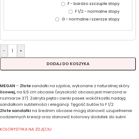
F - bardzo szczupłe stopy
F 1/2 - normalne stopy
G - normalne i szersze stopy
-
+
DODAJ DO KOSZYKA
MEGAN
–
Złote
sandałki na szpilce, wykonane z naturalnej skóry
licowej,
na 9,5 cm obcasie (wysokość obcasa jest mierzona w
rozmiarze 37). Zakryta pięta i cienki pasek wokół kostki nadają
sandałkom subtelności i elegancji. Tęgość butów to F 1/2.
Złote
sandałki
na średnim obcasie mogą stanowić uzupełnienie
codziennych kreacji oraz stanowić kolorowy dodatek do sukni.
KOLORYSTYKA NA ZDJĘCIU