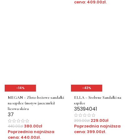
cena:
409.00
zł
.
-14%
-43%
MEGAN – Złoto-beżowe sandałki
ELLA – Srebrne Sandałki na
na szpilce (motyw jaszczurki)
szpilce
35
39
40
41
licowa skóra
37
229.00
zł
399.00
zł
380.00
zł
Poprzednia najniższa
440.00
zł
Poprzednia najniższa
cena:
399.00
zł
.
cena:
440.00
zł
.