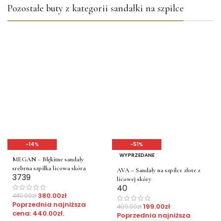
Pozostałe buty z kategorii sandałki na szpilce
-14%
-51%
WYPRZEDANE
MEGAN – Błękitne sandały
srebrna szpilka licowa skóra
AVA – Sandały na szpilce złote z
37
39
licowej skóry
40
380.00
zł
440.00
zł
Poprzednia najniższa
199.00
zł
409.00
zł
cena:
440.00
zł
.
Poprzednia najniższa