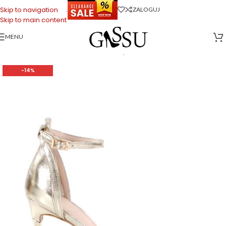
.
Skip to navigation
ZALOGUJ
Skip to main content
MENU
Strona główna
>
Sklep firmowy Gassu
>
Buty Damskie
>
Sandałki
damskie
>
MEGAN – Złote sandałki na szpilce licowa skóra
-14%