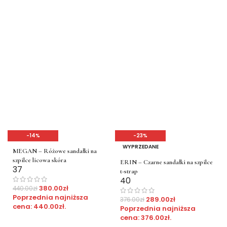
-14%
-23%
WYPRZEDANE
MEGAN – Różowe sandałki na
szpilce licowa skóra
ERIN – Czarne sandałki na szpilce
37
t-strap
40
380.00
zł
440.00
zł
Poprzednia najniższa
289.00
zł
376.00
zł
cena:
440.00
zł
.
Poprzednia najniższa
cena:
376.00
zł
.