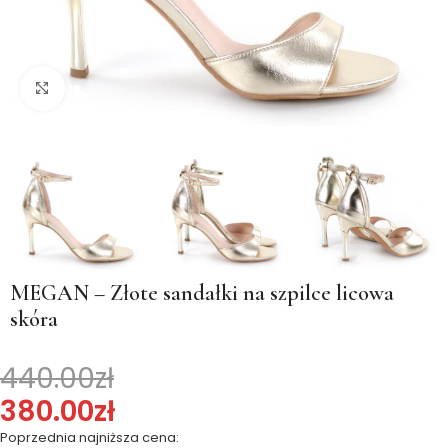
Kliknij, aby powiększyć
MEGAN – Złote sandałki na szpilce licowa
skóra
440.00
zł
380.00
zł
Poprzednia najniższa cena: