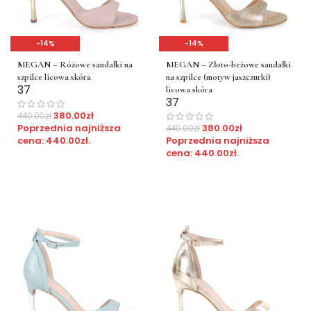
-14%
-14%
MEGAN – Złoto-beżowe sandałki
MEGAN – Różowe sandałki na
na szpilce (motyw jaszczurki)
szpilce licowa skóra
37
licowa skóra
37
380.00
zł
440.00
zł
380.00
zł
Poprzednia najniższa
440.00
zł
Poprzednia najniższa
cena:
440.00
zł
.
cena:
440.00
zł
.