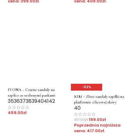
cena:
399.00
zł
.
cena:
409.00
zł
.
-52%
IVONA – Czarne sandały na
szpilce ze srebrnymi paskami
KIM – Złote sandały szpilki na
35
36
37
38
39
40
41
42
platformie z licowej skóry
40
459.00
zł
199.00
zł
417.00
zł
Poprzednia najniższa
cena:
417.00
zł
.