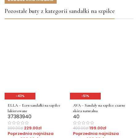
Pozostałe buty z kategorii sandałki na szpilce
-43%
-51%
ELLA – Ecru sandałki na szpilce
AVA – Sandały na szpilce czarne
lakierowane
skóra naturalna
37
38
39
40
40
229.00
zł
199.00
zł
399.00
zł
409.00
zł
Poprzednia najniższa
Poprzednia najniższa