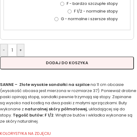
F - bardzo szczupłe stopy
F 1/2 - normalne stopy
G - normalne i szersze stopy
-
+
DODAJ DO KOSZYKA
SANNE – Złote wysokie sandałki na szpilce
na 11 cm obcasie
(wysokość obcasa jest mierzona w rozmiarze 37). Ponieważ drobne
paski opinają stopę, sandałki pewnie trzymają się stopy. Zapinane
są wysoko nad kostką na dwa paski z małymi sprzączkami. Buty
wykonane z
naturalnej skóry półmatowej
, układającej się do
stopy.
Tęgość butów: F 1/2
. Wnętrze butów i wkładka wykonane są
ze skóry naturalnej.
KOLORYSTYKA NA ZDJĘCIU