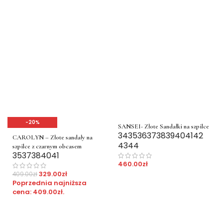
-20%
SANSEI- Złote Sandałki na szpilce
34
35
36
37
38
39
40
41
42
CAROLYN – Złote sandały na
43
44
szpilce z czarnym obcasem
35
37
38
40
41
460.00
zł
329.00
zł
409.00
zł
Poprzednia najniższa
cena:
409.00
zł
.