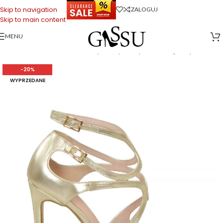
.
Skip to navigation
ZALOGUJ
Skip to main content
MENU
Strona główna
>
Sklep firmowy Gassu
>
Buty Damskie
>
Sandałki
damskie
>
SANNE – Złote sandały na szpilce z półmatowej skóry
-20%
WYPRZEDANE