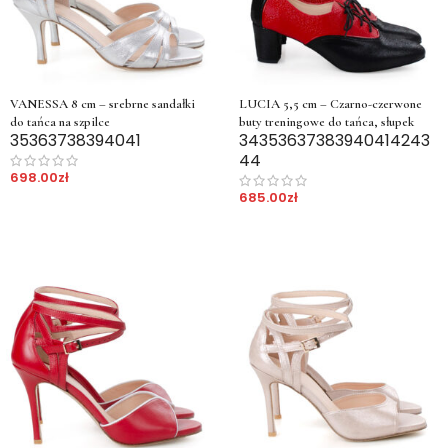
VANESSA 8 cm – srebrne sandałki
LUCIA 5,5 cm – Czarno-czerwone
do tańca na szpilce
buty treningowe do tańca, słupek
35
36
37
38
39
40
41
34
35
36
37
38
39
40
41
42
43
44
698.00
zł
685.00
zł