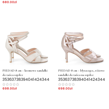
680.00
zł
PIEDAD 8 cm – kremowe sandałki
PIEDAD 8 cm – błyszczące, różowe
do tańca szpilce
sandałki do tańca na szpilce
35
36
37
38
39
40
41
42
43
44
35
36
37
38
39
40
41
42
43
44
698.00
zł
698.00
zł