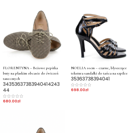
FLORENTYNA – Beżowe pepitka
NOELIA 10cm – czarne, błyszczące
buty na płaskim obcasie do ćwiczeń
tekstura sandałki do tańca na szpilce
35
36
37
38
39
40
41
tanecznych
34
35
36
37
38
39
40
41
42
43
44
698.00
zł
680.00
zł