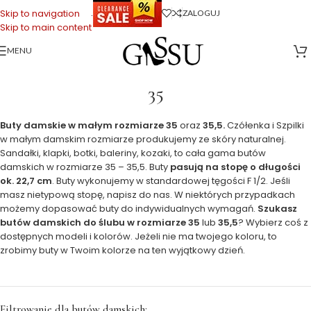
.
Skip to navigation
ZALOGUJ
Skip to main content
MENU
Strona główna
>
35
35
Buty damskie w małym rozmiarze 35
oraz
35,5.
Czółenka i Szpilki
w małym damskim rozmiarze produkujemy ze skóry naturalnej.
Sandałki, klapki, botki, baleriny, kozaki, to cała gama butów
damskich w rozmiarze 35 – 35,5. Buty
pasują na stopę o długości
ok. 22,7 cm
. Buty wykonujemy w standardowej tęgości F 1/2. Jeśli
masz nietypową stopę, napisz do nas. W niektórych przypadkach
możemy dopasować buty do indywidualnych wymagań.
Szukasz
butów damskich do ślubu w rozmiarze 35
lub
35,5
? Wybierz coś z
dostępnych modeli i kolorów. Jeżeli nie ma twojego koloru, to
zrobimy buty w Twoim kolorze na ten wyjątkowy dzień.
Filtrowanie dla butów damskich: