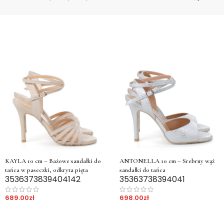
KAYLA 10 cm – Bażowe sandałki do
ANTONELLA 10 cm – Srebrny wąż
tańca w paseczki, odkryta pięta
sandałki do tańca
35
36
37
38
39
40
41
42
35
36
37
38
39
40
41
689.00
zł
698.00
zł