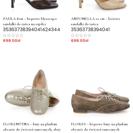
PAULA 8cm – brązowe błyszczące
ANTONELLA 10 cm – beżowe
sandałki do tańca na szpilce
sandałki do tańca
35
36
37
38
39
40
41
42
43
44
35
36
37
38
39
40
41
698.00
zł
698.00
zł
FLORENTYNA – buty na płaskim
FLORES – brązowe buty na płaskim
obcasie do ćwiczeń tanecznych, złoty
obcasie do ćwiczeń tanecznych