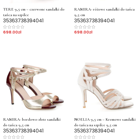
TERE 9,5 cm – czerwone sandałki do
RAMIRA- różowe sandałki do tańca
tańca na szpilce
9,5 cm
35
36
37
38
39
40
41
35
36
37
38
39
40
41
698.00
zł
698.00
zł
RAMIRA- bordowo-złote sandałki
NOELIA 9,5 cm – Kremowe sandałki
do tańca 9,5 cm
do tańca na szpilce 9,5 cm
35
36
37
38
39
40
41
35
36
37
38
39
40
41