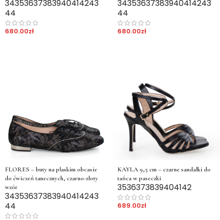
34
35
36
37
38
39
40
41
42
43
34
35
36
37
38
39
40
41
42
43
44
44
680.00
zł
680.00
zł
FLORES – buty na płaskim obcasie
KAYLA 9,5 cm – czarne sandałki do
do ćwiczeń tanecznych, czarno-złoty
tańca w paseczki
35
36
37
38
39
40
41
42
wzór
34
35
36
37
38
39
40
41
42
43
44
689.00
zł