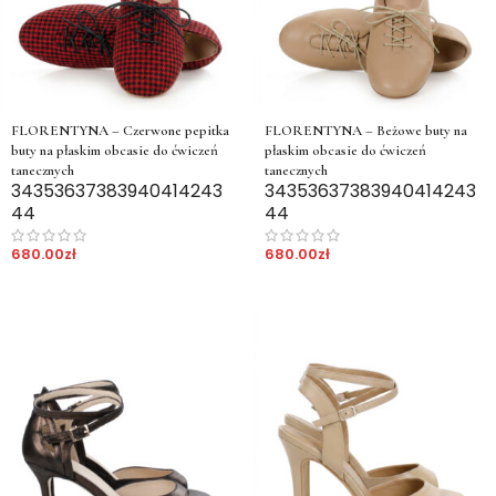
FLORENTYNA – Czerwone pepitka
FLORENTYNA – Beżowe buty na
buty na płaskim obcasie do ćwiczeń
płaskim obcasie do ćwiczeń
tanecznych
tanecznych
34
35
36
37
38
39
40
41
42
43
34
35
36
37
38
39
40
41
42
43
44
44
680.00
zł
680.00
zł