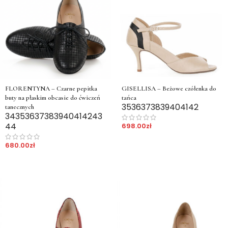
FLORENTYNA – Czarne pepitka
GISELLISA – Beżowe czółenka do
buty na płaskim obcasie do ćwiczeń
tańca
35
36
37
38
39
40
41
42
tanecznych
34
35
36
37
38
39
40
41
42
43
44
698.00
zł
680.00
zł