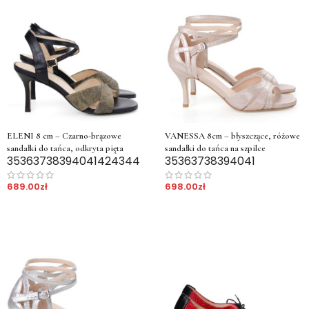
ELENI 8 cm – Czarno-brązowe
VANESSA 8cm – błyszczące, różowe
sandałki do tańca, odkryta pięta
sandałki do tańca na szpilce
35
36
37
38
39
40
41
42
43
44
35
36
37
38
39
40
41
689.00
zł
698.00
zł