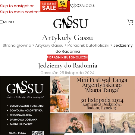
.
Skip to navigation
ZALOGUJ
Skip to main content
MENU
Artykuły Gassu
Strona główna
>
Artykuły Gassu
>
Poradnik butoholiczki
>
Jedziemy
do Radomia
PORADNIK BUTOHOLICZKI
Jedziemy do Radomia
Gassu
On 25 listopada 2024