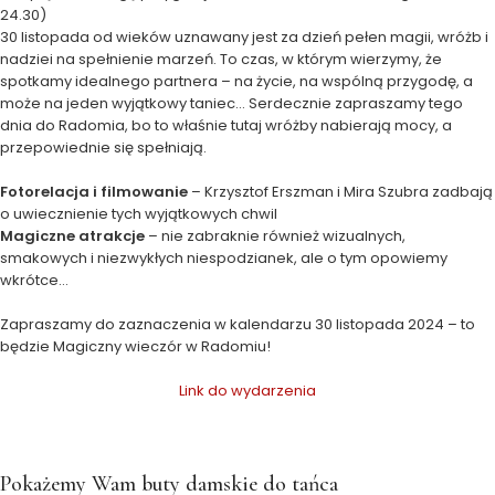
24.30)
30 listopada od wieków uznawany jest za dzień pełen magii, wróżb i
nadziei na spełnienie marzeń. To czas, w którym wierzymy, że
spotkamy idealnego partnera – na życie, na wspólną przygodę, a
może na jeden wyjątkowy taniec… Serdecznie zapraszamy tego
dnia do Radomia, bo to właśnie tutaj wróżby nabierają mocy, a
przepowiednie się spełniają.
Fotorelacja i filmowanie
– Krzysztof Erszman i Mira Szubra zadbają
o uwiecznienie tych wyjątkowych chwil
Magiczne atrakcje
– nie zabraknie również wizualnych,
smakowych i niezwykłych niespodzianek, ale o tym opowiemy
wkrótce…
Zapraszamy do zaznaczenia w kalendarzu 30 listopada 2024 – to
będzie Magiczny wieczór w Radomiu!
Link do wydarzenia
Pokażemy Wam buty damskie do tańca