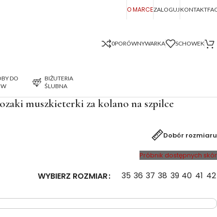
O MARCE
ZALOGUJ
KONTAKT
FA
0
PORÓWNYWARKA
SCHOWEK
BY DO
BIŻUTERIA
ÓW
ŚLUBNA
zaki muszkieterki za kolano na szpilce
Dobór rozmiaru
Próbnik dostępnych skór
35
36
37
38
39
40
41
42
WYBIERZ ROZMIAR