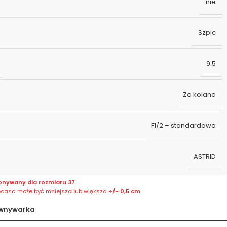
nie
Szpic
9.5
Za kolano
F1/2 – standardowa
ASTRID
onywany dla rozmiaru 37
.
bcasa może być mniejsza lub większa
+/- 0,5 cm
wnywarka