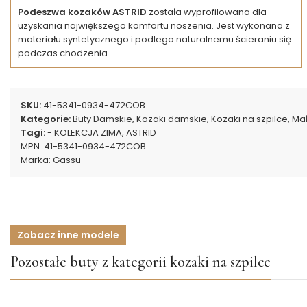
Podeszwa kozaków ASTRID
została wyprofilowana dla
uzyskania największego komfortu noszenia. Jest wykonana z
materiału syntetycznego i podlega naturalnemu ścieraniu się
podczas chodzenia.
SKU:
41-5341-0934-472COB
Kategorie:
Buty Damskie
,
Kozaki damskie
,
Kozaki na szpilce
,
Mał
Tagi:
- KOLEKCJA ZIMA
,
ASTRID
MPN:
41-5341-0934-472COB
Marka:
Gassu
Zobacz inne modele
Pozostałe buty z kategorii kozaki na szpilce