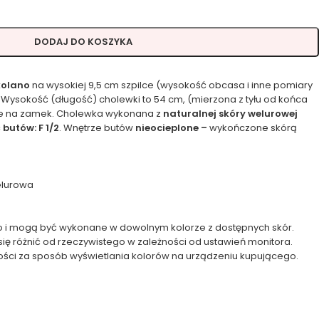
DODAJ DO KOSZYKA
kolano
na wysokiej 9,5 cm szpilce (wysokość obcasa i inne pomiary
 Wysokość (długość) cholewki to 54 cm, (mierzona z tyłu od końca
ne na zamek. Cholewka wykonana z
naturalnej skóry welurowej
butów: F 1/2
. Wnętrze butów
nieocieplone –
wykończone skórą
elurowa
 i mogą być wykonane w dowolnym kolorze z dostępnych skór.
się różnić od rzeczywistego w zależności od ustawień monitora.
ości za sposób wyświetlania kolorów na urządzeniu kupującego.