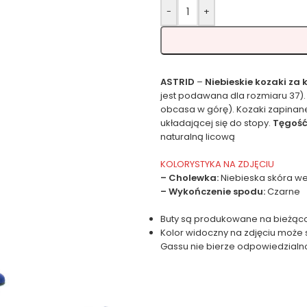
-
+
ASTRID
–
Niebieskie kozaki za 
jest podawana dla rozmiaru 37).
obcasa w górę). Kozaki zapina
układającej się do stopy.
Tęgość 
naturalną licową
KOLORYSTYKA NA ZDJĘCIU
– Cholewka:
Niebieska skóra w
– Wykończenie spodu:
Czarne
Buty są produkowane na bieżąco
Kolor widoczny na zdjęciu może 
Gassu nie bierze odpowiedzialn