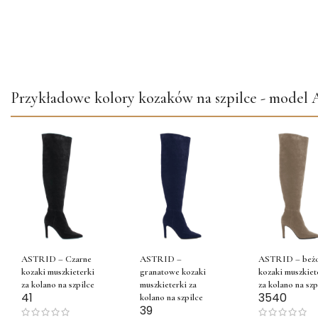
Przykładowe kolory kozaków na szpilce - mode
ASTRID – Czarne
ASTRID –
ASTRID – beż
kozaki muszkieterki
granatowe kozaki
kozaki muszkiet
za kolano na szpilce
muszkieterki za
za kolano na szp
41
35
40
kolano na szpilce
39