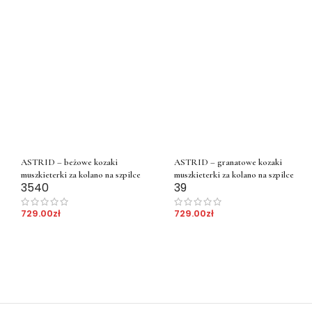
ASTRID – beżowe kozaki
ASTRID – granatowe kozaki
muszkieterki za kolano na szpilce
muszkieterki za kolano na szpilce
35
40
39
729.00
zł
729.00
zł