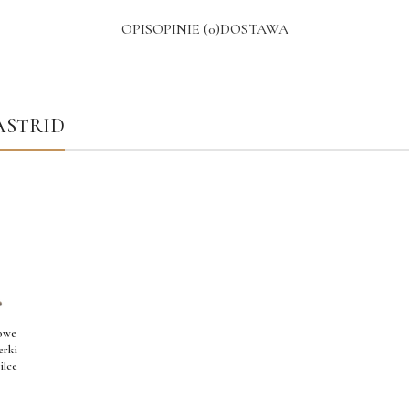
OPIS
OPINIE (0)
DOSTAWA
l ASTRID
owe
erki
ilce