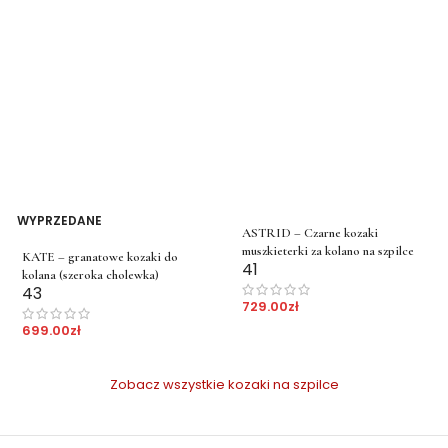
WYPRZEDANE
ASTRID – Czarne kozaki
muszkieterki za kolano na szpilce
KATE – granatowe kozaki do
41
kolana (szeroka cholewka)
43
729.00
zł
699.00
zł
Zobacz wszystkie kozaki na szpilce