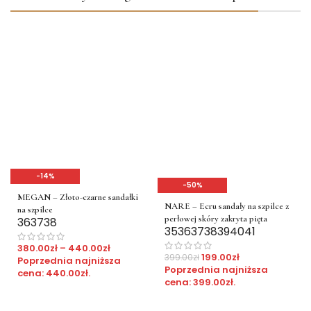
-14%
-50%
MEGAN – Złoto-czarne sandałki
NARE – Ecru sandały na szpilce z
na szpilce
perłowej skóry zakryta pięta
36
37
38
35
36
37
38
39
40
41
380.00
zł
–
440.00
zł
199.00
zł
399.00
zł
Poprzednia najniższa
Poprzednia najniższa
cena:
440.00
zł
.
cena:
399.00
zł
.