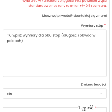
wybraniu w kalkulatorze tęgości F1/2 powinien wyjść
standardowo noszony rozmiar +/- 0,5 rozmiaru.
Masz wątpliwości? skontaktuj się z nami
*
Wymiary stóp
Zmiana tęgości
Tęgość
*