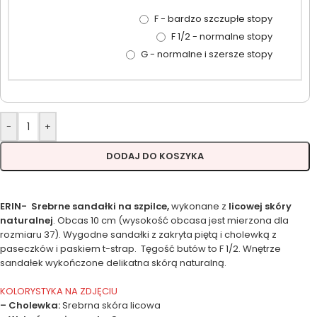
F - bardzo szczupłe stopy
F 1/2 - normalne stopy
G - normalne i szersze stopy
-
+
DODAJ DO KOSZYKA
ERIN-
Srebrne s
andałki na szpilce,
wykonane z
licowej skóry
naturalnej
. Obcas 10 cm (wysokość obcasa jest mierzona dla
rozmiaru 37). Wygodne sandałki z zakryta piętą i cholewką z
paseczków i paskiem t-strap. Tęgość butów to F 1/2. Wnętrze
sandałek wykończone delikatna skórą naturalną.
KOLORYSTYKA NA ZDJĘCIU
– Cholewka:
Srebrna skóra licowa