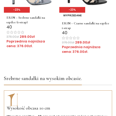
-23%
-23%
WYPRZEDANE
ERIN – Srebrne sandałki na
szpilce (t-strap)
ERIN – Czarne sandałki na szpilce
40
t-strap
40
289.00
zł
376.00
zł
Poprzednia najniższa
289.00
zł
376.00
zł
cena:
376.00
zł
.
Poprzednia najniższa
cena:
376.00
zł
.
Srebrne sandałki na wysokim obcasie.
Wysokość obcasa 10 cm