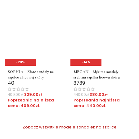
-20%
-14%
SOPHIA – Złote sandały na
MEGAN – Błękitne sandały
szpilce z licowej skóry
srebrna szpilka licowa skóra
40
37
39
329.00
zł
380.00
zł
409.00
zł
440.00
zł
Poprzednia najniższa
Poprzednia najniższa
cena:
409.00
zł
.
cena:
440.00
zł
.
Zobacz wszystkie modele sandałek na szpilce