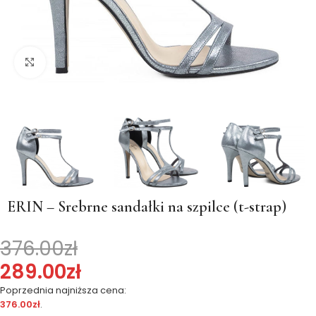
Kliknij, aby powiększyć
ERIN – Srebrne sandałki na szpilce (t-strap)
376.00
zł
289.00
zł
Poprzednia najniższa cena:
376.00
zł
.