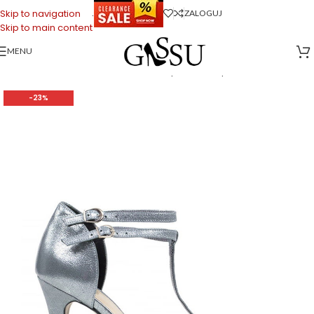
.
Skip to navigation
ZALOGUJ
Skip to main content
MENU
Strona główna
>
Sklep firmowy Gassu
>
Buty Damskie
>
Sandałki
damskie
>
ERIN – Srebrne sandałki na szpilce (t-strap)
-23%