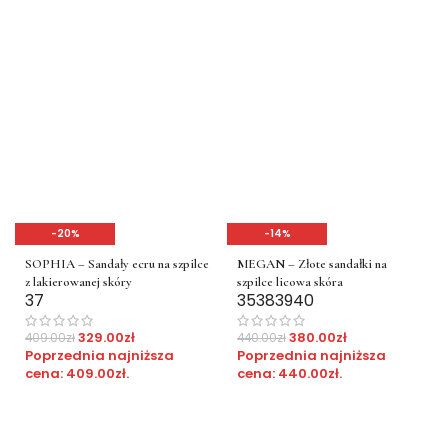
-20%
-14%
SOPHIA – Sandały ecru na szpilce
MEGAN – Złote sandałki na
z lakierowanej skóry
szpilce licowa skóra
37
35
38
39
40
329.00
zł
380.00
zł
409.00
zł
440.00
zł
Poprzednia najniższa
Poprzednia najniższa
cena:
409.00
zł
.
cena:
440.00
zł
.