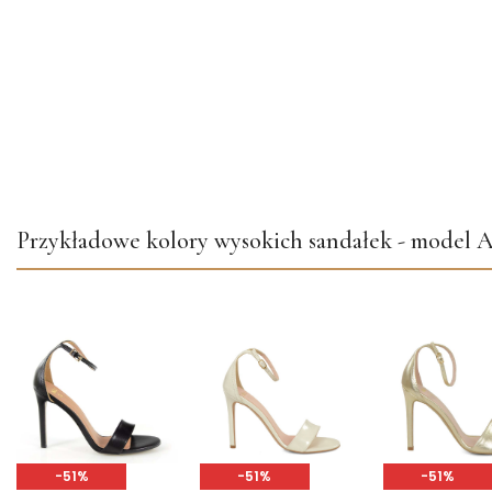
Przykładowe kolory wysokich sandałek - model
-51%
-51%
-51%