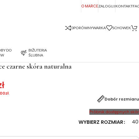
O MARCE
ZALOGUJ
KONTAKT
FA
0
PORÓWNYWARKA
SCHOWEK
BY DO
BIŻUTERIA
ÓW
ŚLUBNA
ce czarne skóra naturalna
zł
.00
zł
.
Dobór rozmiaru
Próbnik dostępnych skór
40
WYBIERZ ROZMIAR