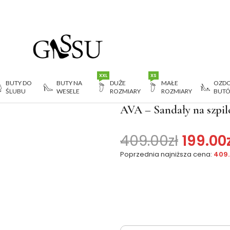
XXL
XS
BUTY DO
BUTY NA
DUŻE
MAŁE
OZDO
ŚLUBU
WESELE
ROZMIARY
ROZMIARY
BUT
e
>
AVA – Sandały na szpilce czarne skóra naturalna
AVA – Sandały na szpil
409.00
zł
199.00
Poprzednia najniższa cena:
409