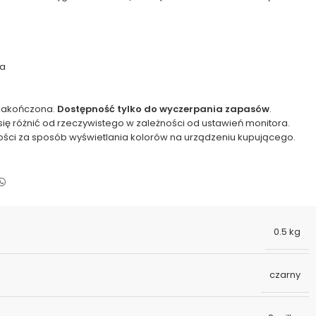
wa
 zakończona.
Dostępność tylko do wyczerpania zapasów
.
się różnić od rzeczywistego w zależności od ustawień monitora.
ości za sposób wyświetlania kolorów na urządzeniu kupującego.
0.5 kg
czarny