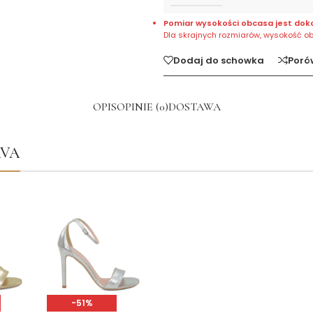
Pomiar wysokości obcasa jest dok
Dla skrajnych rozmiarów, wysokość o
Dodaj do schowka
Poró
OPIS
OPINIE (0)
DOSTAWA
 AVA
-51%