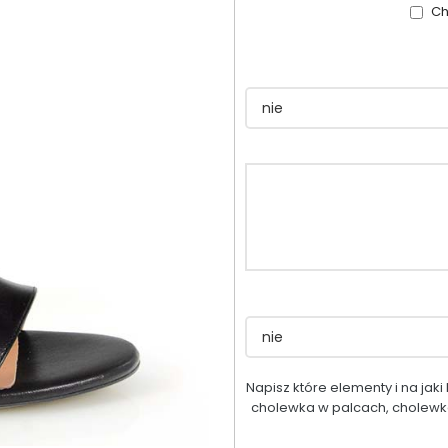
Ch
Napisz które elementy i na jak
cholewka w palcach, cholewka 