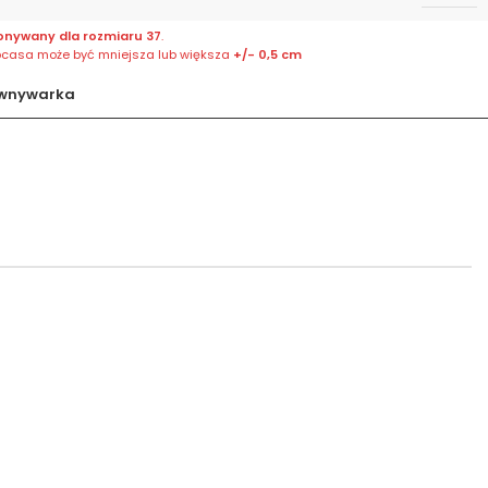
onywany dla rozmiaru 37
.
bcasa może być mniejsza lub większa
+/- 0,5 cm
wnywarka