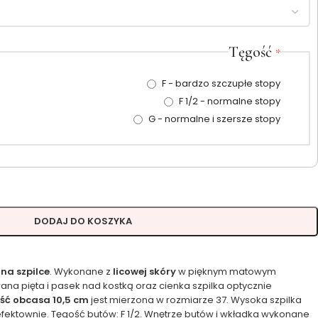
Tęgość
*
F - bardzo szczupłe stopy
F 1/2 - normalne stopy
G - normalne i szersze stopy
DODAJ DO KOSZYKA
na szpilce
. Wykonane z
licowej skóry
w pięknym matowym
a pięta i pasek nad kostką oraz cienka szpilka optycznie
ść obcasa 10,5 cm
jest mierzona w rozmiarze 37. Wysoka szpilka
efektownie. Tęgość butów: F 1/2. Wnętrze butów i wkładka wykonane