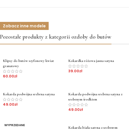
Zobacz inne modele
Pozostałe produkty z kategorii ozdoby do butów
Klipsy do butów szyfonowy kwiat
Kokardka różowa jasna satyna
granatowy
39.00
zł
60.00
zł
Kokarda podwójna srebrna satyna
Kokarda podwójna srebrna satyna z
srebrnym środkiem
49.00
zł
49.00
zł
WYPRZEDANE
Kokarda biała satyna z srebrnym