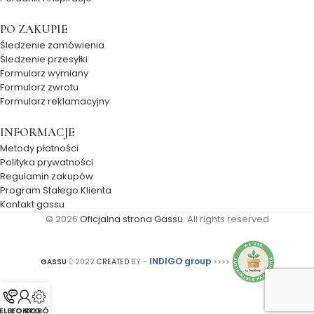
PO ZAKUPIE
Śledzenie zamówienia
Śledzenie przesyłki
Formularz wymiany
Formularz zwrotu
Formularz reklamacyjny
INFORMACJE
Metody płatności
Polityka prywatności
Regulamin zakupów
Program Stałego Klienta
Kontakt gassu
© 2026
Oficjalna strona Gassu
. All rights reserved
INDIGO group
GASSU
2022
CREATED
BY -
>>>>
ELEFON
KONTO
DOBÓR