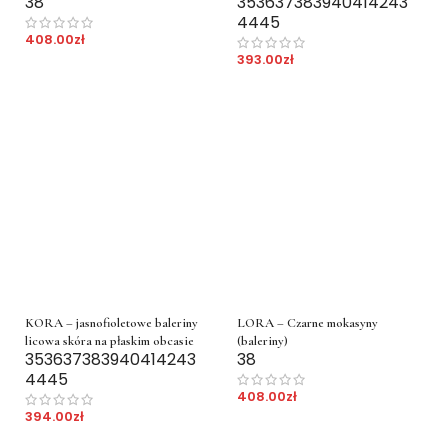
38
35
36
37
38
39
40
41
42
43
44
45
408.00
zł
393.00
zł
KORA – jasnofioletowe baleriny
LORA – Czarne mokasyny
licowa skóra na płaskim obcasie
(baleriny)
35
36
37
38
39
40
41
42
43
38
44
45
408.00
zł
394.00
zł