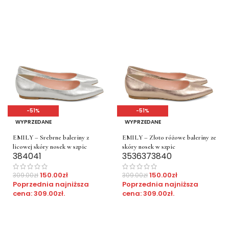
-51%
-51%
WYPRZEDANE
WYPRZEDANE
EMILY – Srebrne baleriny z
EMILY – Złoto różowe baleriny ze
licowej skóry nosek w szpic
skóry nosek w szpic
38
40
41
35
36
37
38
40
150.00
zł
150.00
zł
309.00
zł
309.00
zł
Poprzednia najniższa
Poprzednia najniższa
cena:
309.00
zł
.
cena:
309.00
zł
.