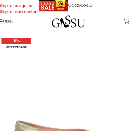
.
Skip to navigation
ZALOGUJ
Skip to main content
MENU
Strona główna
>
Sklep firmowy Gassu
>
Buty Damskie
>
Baleriny damskie
>
EMILY – Złote baleriny z licowej skóry nosek w szpic
-51%
WYPRZEDANE