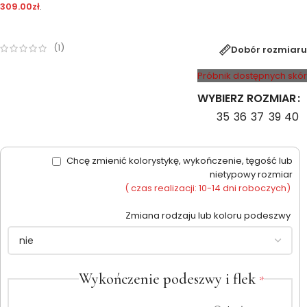
309.00
zł
.
(
1
)
Dobór rozmiaru
Próbnik dostępnych skór
WYBIERZ ROZMIAR
35
36
37
39
40
Chcę zmienić kolorystykę, wykończenie, tęgość lub
nietypowy rozmiar
( czas realizacji: 10-14 dni roboczych)
Zmiana rodzaju lub koloru podeszwy
Wykończenie podeszwy i flek
*