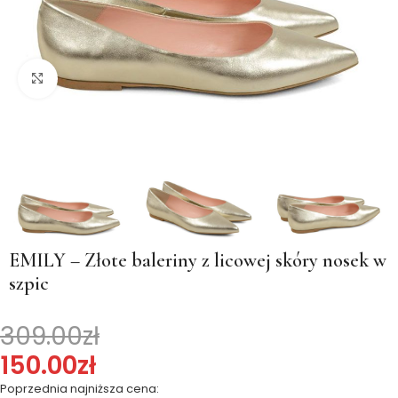
Kliknij, aby powiększyć
EMILY – Złote baleriny z licowej skóry nosek w
szpic
309.00
zł
150.00
zł
Poprzednia najniższa cena: