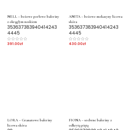
NELL – beżowe perłowe baleriny
ANITA – beżowe mokasyny licowa
z okrągłym noskiem
skóra
35
36
37
38
39
40
41
42
43
35
36
37
38
39
40
41
42
43
44
45
44
45
391.00
zł
430.00
zł
LORA – Granatowe baleriny
FIONA – srebrne baleriny z
licowa skóra
odkrytą piętą