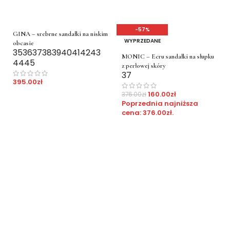
-57%
GINA – srebrne sandałki na niskim
WYPRZEDANE
obcasie
35
36
37
38
39
40
41
42
43
MONIC – Ecru sandałki na słupku
44
45
z perłowej skóry
37
395.00
zł
160.00
zł
376.00
zł
Poprzednia najniższa
cena:
376.00
zł
.