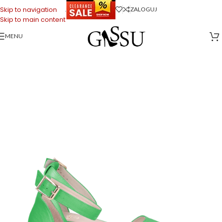
.
Skip to navigation
ZALOGUJ
Skip to main content
MENU
Strona główna
>
Sklep firmowy Gassu
>
Buty Damskie
>
GINA – zielone
sandałki na niskim obcasie