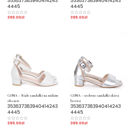
35
36
37
38
39
40
41
42
43
35
36
37
38
39
40
41
42
43
44
45
44
45
395.00
zł
395.00
zł
GINA – Białe sandałki na niskim
GINA – srebrne sandałki skóra
obcasie
licowa
35
36
37
38
39
40
41
42
43
35
36
37
38
39
40
41
42
43
44
45
44
45
395.00
zł
395.00
zł