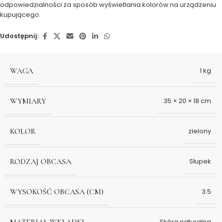
odpowiedzialności za sposób wyświetlania kolorów na urządzeniu
kupującego.
Udostępnij:
WAGA
1 kg
WYMIARY
35 × 20 × 18 cm
KOLOR
zielony
RODZAJ OBCASA
Słupek
WYSOKOŚĆ OBCASA (CM)
3.5
MATERIAŁ WKŁADKI
Skóra naturalna