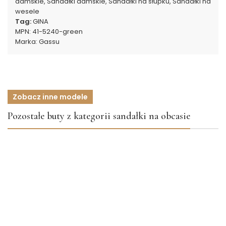
damskie
,
Sandałki damskie
,
Sandałki na słupku
,
Sandałki na
wesele
Tag:
GINA
MPN:
41-5240-green
Marka:
Gassu
Zobacz inne modele
Pozostałe buty z kategorii sandałki na obcasie