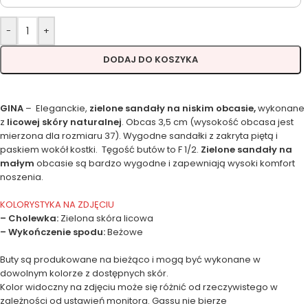
-
+
DODAJ DO KOSZYKA
GINA
– Eleganckie,
zielone s
andały na niskim obcasie,
wykonane
z
licowej skóry naturalnej
. Obcas 3,5 cm (wysokość obcasa jest
mierzona dla rozmiaru 37). Wygodne sandałki z zakryta piętą i
paskiem wokół kostki. Tęgość butów to F 1/2.
Zielone sandały na
małym
obcasie są bardzo wygodne i zapewniają wysoki komfort
noszenia.
KOLORYSTYKA NA ZDJĘCIU
– Cholewka:
Zielona skóra licowa
– Wykończenie spodu:
Beżowe
Buty są produkowane na bieżąco i mogą być wykonane w
dowolnym kolorze z dostępnych skór.
Kolor widoczny na zdjęciu może się różnić od rzeczywistego w
zależności od ustawień monitora. Gassu nie bierze