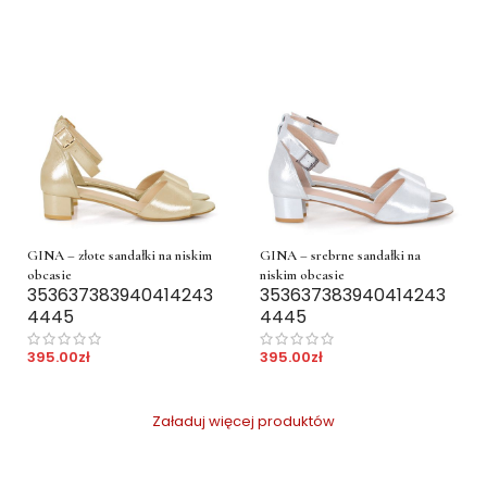
GINA – złote sandałki na niskim
GINA – srebrne sandałki na
obcasie
niskim obcasie
35
36
37
38
39
40
41
42
43
35
36
37
38
39
40
41
42
43
44
45
44
45
395.00
zł
395.00
zł
Załaduj więcej produktów