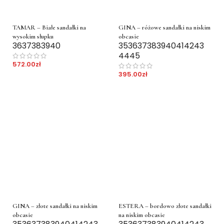
TAMAR – Białe sandałki na
GINA – różowe sandałki na niskim
wysokim słupku
obcasie
36
37
38
39
40
35
36
37
38
39
40
41
42
43
44
45
572.00
zł
395.00
zł
GINA – złote sandałki na niskim
ESTERA – bordowo złote sandałki
obcasie
na niskim obcasie