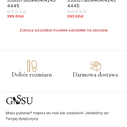
35
36
37
38
39
40
41
42
43
35
36
37
38
39
40
41
42
43
44
45
44
45
395.00
zł
393.00
zł
Zobacz wszystkie modele sandałek na obcasie
Dobór rozmiaru
Darmowa dostawa
Masz pytanie? napisz do nas lub zadzwoń. Jesteśmy do
Twojej dyspozycji.