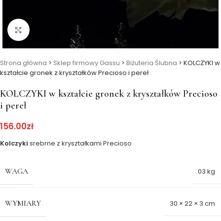
Kliknij, aby powiększyć
Strona główna
>
Sklep firmowy Gassu
>
Biżuteria Ślubna
>
KOLCZYKI w
kształcie gronek z kryształków Precioso i pereł
KOLCZYKI w kształcie gronek z kryształków Precioso
i pereł
156.00
zł
Kolczyki
srebrne z kryształkami Precioso
WAGA
03 kg
WYMIARY
30 × 22 × 3 cm