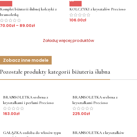
Komplet biżuterii ślubnej kolczyki z
KOLCZYKI z kryształów Precioso
bransoletką
106.00
zł
70.00
zł
–
89.00
zł
Załaduj więcej produktów
Zobacz inne modele
Pozostałe produkty kategorii biżuteria ślubna
BRANSOLETKA srebrna z
BRANSOLETKA srebrna z
kryształkami i perłami Precioso
kryształkami Precioso
163.00
zł
225.00
zł
GAŁĄZKA ozdoba do włosów typu
BRANSOLETKA z kryształków