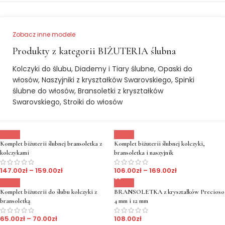
Zobacz inne modele
Produkty z kategorii BIŻUTERIA ślubna
Kolczyki do ślubu, Diademy i Tiary ślubne, Opaski do
włosów, Naszyjniki z kryształków Swarovskiego, Spinki
ślubne do włosów, Bransoletki z kryształków
Swarovskiego, Stroiki do włosów
Komplet biżuterii ślubnej bransoletka z
Komplet biżuterii ślubnej kolczyki,
kolczykami
bransoletka i naszyjnik
147.00
zł
–
159.00
zł
106.00
zł
–
169.00
zł
Komplet biżuterii do ślubu kolczyki z
BRANSOLETKA z kryształków Precioso
bransoletką
4 mm i 12 mm
65.00
zł
–
70.00
zł
108.00
zł