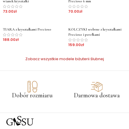
wianek kryształki
Precioso 6 mm
73.00
zł
70.00
zł
TIARA z kryształkami Precioso
KOLCZYKI srebrne z kryształkami
Precioso i perełkami
188.00
zł
159.00
zł
Zobacz wszystkie modele biżuterii ślubnej
Dobór rozmiaru
Darmowa dostawa