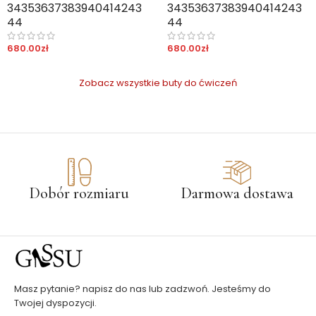
34
35
36
37
38
39
40
41
42
43
34
35
36
37
38
39
40
41
42
43
44
44
680.00
zł
680.00
zł
Zobacz wszystkie buty do ćwiczeń
Dobór rozmiaru
Darmowa dostawa
Masz pytanie? napisz do nas lub zadzwoń. Jesteśmy do
Twojej dyspozycji.