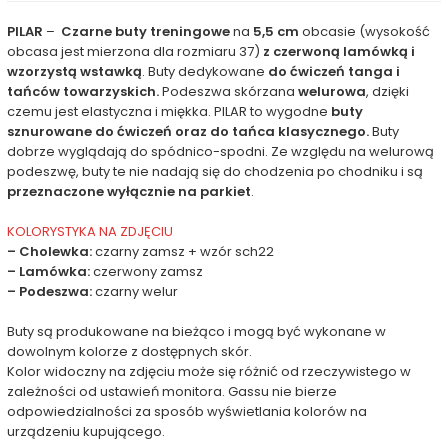
PILAR
–
Czarne buty treningowe
na
5,5 cm
obcasie (wysokość
obcasa jest mierzona dla rozmiaru 37)
z czerwoną lamówką i
wzorzystą wstawką
. Buty dedykowane
do ćwiczeń tanga i
tańców towarzyskich.
Podeszwa skórzana
welurowa
, dzięki
czemu jest elastyczna i miękka. PILAR to wygodne
buty
sznurowane do ćwiczeń oraz do tańca klasycznego.
Buty
dobrze wyglądają do spódnico-spodni. Ze względu na welurową
podeszwę, buty te nie nadają się do chodzenia po chodniku i są
przeznaczone wyłącznie na parkiet
.
KOLORYSTYKA NA ZDJĘCIU
– Cholewka:
czarny zamsz + wzór sch22
– Lamówka:
czerwony zamsz
– Podeszwa:
czarny welur
Buty są produkowane na bieżąco i mogą być wykonane w
dowolnym kolorze z dostępnych skór.
Kolor widoczny na zdjęciu może się różnić od rzeczywistego w
zależności od ustawień monitora. Gassu nie bierze
odpowiedzialności za sposób wyświetlania kolorów na
urządzeniu kupującego.