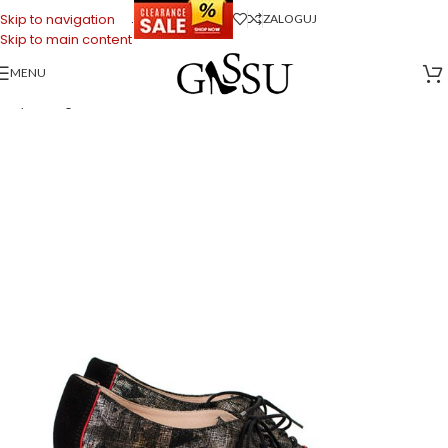
.
Skip to navigation
ZALOGUJ
Skip to main content
MENU
Strona główna
>
Sklep firmowy Gassu
>
Buty do Tańca
>
PILAR – Czarne
buty treningowe do tańca, czerwona lamówka