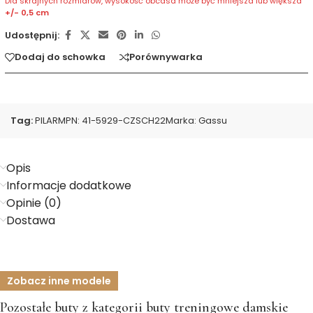
Dla skrajnych rozmiarów, wysokość obcasa może być mniejsza lub większa
+/- 0,5 cm
Udostępnij:
Dodaj do schowka
Porównywarka
Tag:
PILAR
MPN:
41-5929-CZSCH22
Marka:
Gassu
Opis
Informacje dodatkowe
Opinie (0)
Dostawa
Zobacz inne modele
Pozostałe buty z kategorii buty treningowe damskie