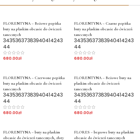
FLORENTYNA – Beżowe pepitka
FLORENTYNA – Czarne pepitka
buty na płaskim obcasie do ćwiczeń
buty na płaskim obcasie do ćwiczeń
tanecznych
tanecznych
34
35
36
37
38
39
40
41
42
43
34
35
36
37
38
39
40
41
42
43
44
44
680.00
zł
680.00
zł
FLORENTYNA – Czerwone pepitka
FLORENTYNA – Beżowe buty na
buty na płaskim obcasie do ćwiczeń
płaskim obcasie do ćwiczeń
tanecznych
tanecznych
34
35
36
37
38
39
40
41
42
43
34
35
36
37
38
39
40
41
42
43
44
44
680.00
zł
680.00
zł
FLORENTYNA – buty na płaskim
FLORES – brązowe buty na płaskim
obcasie do ćwiczeń tanecznych, złoty
obcasie do ćwiczeń tanecznych