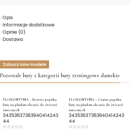
Opis
Informacje dodatkowe
Opinie (0)
Dostawa
Zobacz inne modele
Pozostałe buty z kategorii buty treningowe damskie
FLORENTYNA – Beżowe pepitka
FLORENTYNA – Czarne pepitka
buty na płaskim obcasie do ćwiczeń
buty na płaskim obcasie do ćwiczeń
tanecznych
tanecznych
34
35
36
37
38
39
40
41
42
43
34
35
36
37
38
39
40
41
42
43
44
44