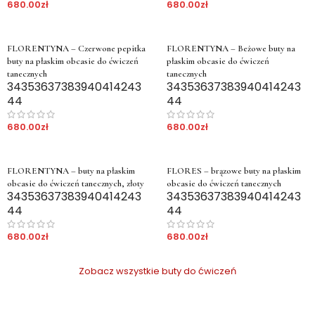
680.00
zł
680.00
zł
FLORENTYNA – Czerwone pepitka
FLORENTYNA – Beżowe buty na
buty na płaskim obcasie do ćwiczeń
płaskim obcasie do ćwiczeń
tanecznych
tanecznych
34
35
36
37
38
39
40
41
42
43
34
35
36
37
38
39
40
41
42
43
44
44
680.00
zł
680.00
zł
FLORENTYNA – buty na płaskim
FLORES – brązowe buty na płaskim
obcasie do ćwiczeń tanecznych, złoty
obcasie do ćwiczeń tanecznych
34
35
36
37
38
39
40
41
42
43
34
35
36
37
38
39
40
41
42
43
44
44
680.00
zł
680.00
zł
Zobacz wszystkie buty do ćwiczeń