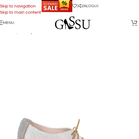
.
Skip to navigation
ZALOGUJ
Skip to main content
MENU
Strona główna
>
Sklep firmowy Gassu
>
Buty do Tańca
>
PILAR – Szaro
białe buty treningowe do tańca, lamówka beżowa