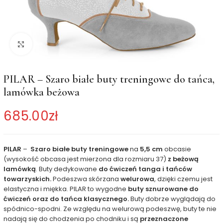
Kliknij, aby powiększyć
PILAR – Szaro białe buty treningowe do tańca,
lamówka beżowa
685.00
zł
PILAR
–
Szaro białe buty treningowe
na
5,5 cm
obcasie
(wysokość obcasa jest mierzona dla rozmiaru 37)
z beżową
lamówką
. Buty dedykowane
do ćwiczeń tanga i tańców
towarzyskich.
Podeszwa skórzana
welurowa
, dzięki czemu jest
elastyczna i miękka. PILAR to wygodne
buty sznurowane do
ćwiczeń oraz do tańca klasycznego.
Buty dobrze wyglądają do
spódnico-spodni. Ze względu na welurową podeszwę, buty te nie
nadają się do chodzenia po chodniku i są
przeznaczone