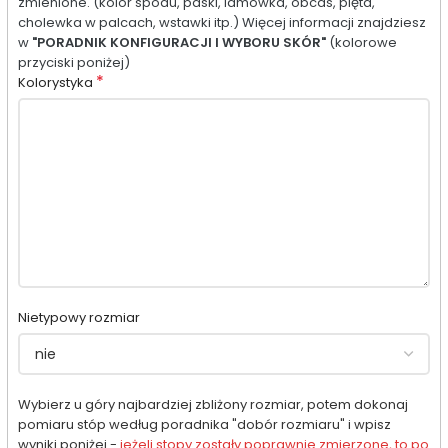
zmienione. (kolor spodu, paski, lamówka, obcas, pięta,
cholewka w palcach, wstawki itp.) Więcej informacji znajdziesz
w
"PORADNIK KONFIGURACJI I WYBORU SKÓR"
(kolorowe
przyciski poniżej)
*
Kolorystyka
Nietypowy rozmiar
Wybierz u góry najbardziej zbliżony rozmiar, potem dokonaj
pomiaru stóp według poradnika "dobór rozmiaru" i wpisz
wyniki poniżej -
jeżeli stopy zostały poprawnie zmierzone, to po