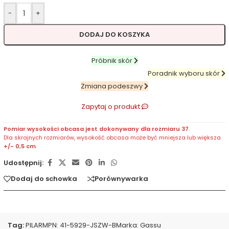
-
+
DODAJ DO KOSZYKA
Próbnik skór
Poradnik wyboru skór
Zmiana podeszwy
Zapytaj o produkt
Pomiar wysokości obcasa jest dokonywany dla rozmiaru 37
.
Dla skrajnych rozmiarów, wysokość obcasa może być mniejsza lub większa
+/- 0,5 cm
Udostępnij:
Dodaj do schowka
Porównywarka
Tag:
PILAR
MPN:
41-5929-JSZW-B
Marka:
Gassu