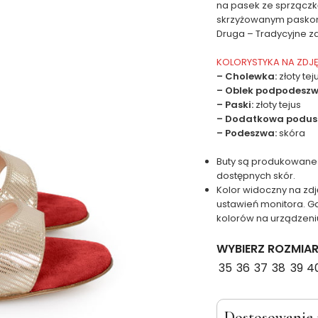
na pasek ze sprzączk
skrzyżowanym paskom 
Druga – Tradycyjne za
KOLORYSTYKA NA ZDJ
– Cholewka:
złoty te
– Oblek podpodeszw
– Paski:
złoty tejus
– Dodatkowa podus
– Podeszwa:
skóra
Buty są produkowane
dostępnych skór.
Kolor widoczny na zdj
ustawień monitora. G
kolorów na urządzeni
WYBIERZ ROZMIA
35
36
37
38
39
4
Dostosowanie 