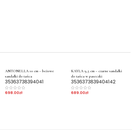
ANTONELLA 10 cm – beżowe
KAYLA 9,5 cm – czarne sandałki
sandałki do tańca
do tańca w paseczki
35
36
37
38
39
40
41
35
36
37
38
39
40
41
42
698.00
zł
689.00
zł