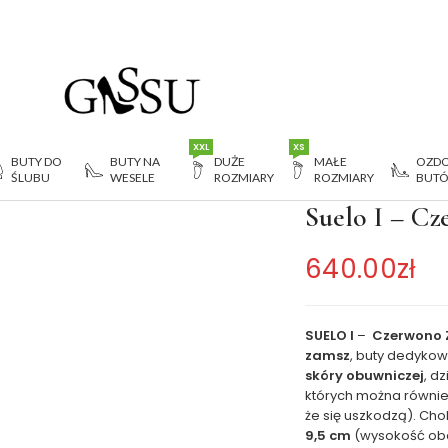
XXL
XS
BUTY DO
BUTY NA
DUŻE
MAŁE
OZDO
ŚLUBU
WESELE
ROZMIARY
ROZMIARY
BUT
no Złote sandałki do tanga
Suelo I – Cz
640.00
zł
SUELO I
–
Czerwono Z
zamsz
, buty dedyko
skóry obuwniczej
, d
których można równie
że się uszkodzą). C
9,5 cm
(wysokość obca