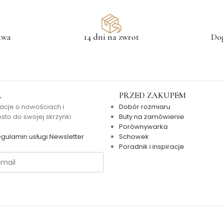
awa
14 dni na zwrot
Do
R
PRZED ZAKUPEM
acje o nowościach i
Dobór rozmiaru
to do swojej skrzynki
Buty na zamówienie
Porównywarka
gulamin usługi Newsletter
Schowek
Poradnik i inspiracje