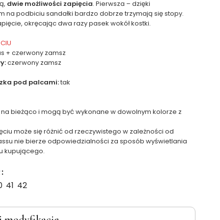
ą,
dwie możliwości zapięcia
. Pierwsza – dzięki
na podbiciu sandałki bardzo dobrze trzymają się stopy.
pięcie, okręcając dwa razy pasek wokół kostki.
ĘCIU
jus + czerwony zamsz
y:
czerwony zamsz
zka pod palcami:
tak
 na bieżąco i mogą być wykonane w dowolnym kolorze z
ęciu może się różnić od rzeczywistego w zależności od
assu nie bierze odpowiedzialności za sposób wyświetlania
u kupującego.
R
0
41
42
i modyfikacje