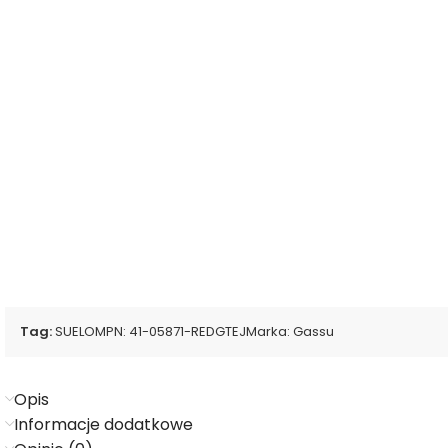
Tag:
SUELO
MPN:
41-05871-REDGTEJ
Marka:
Gassu
Opis
Informacje dodatkowe