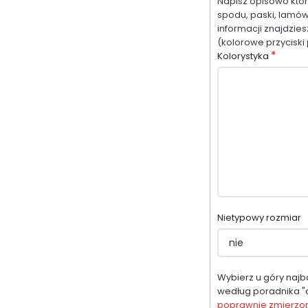
Napisz opisowo które
spodu, paski, lamów
informacji znajdzie
(kolorowe przyciski 
*
Kolorystyka
Nietypowy rozmiar
Wybierz u góry najb
według poradnika "d
poprawnie zmierzone