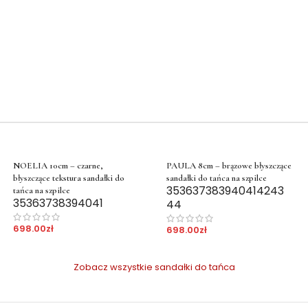
NOELIA 10cm – czarne,
PAULA 8cm – brązowe błyszczące
błyszczące tekstura sandałki do
sandałki do tańca na szpilce
35
36
37
38
39
40
41
42
43
tańca na szpilce
35
36
37
38
39
40
41
44
698.00
zł
698.00
zł
Zobacz wszystkie sandałki do tańca