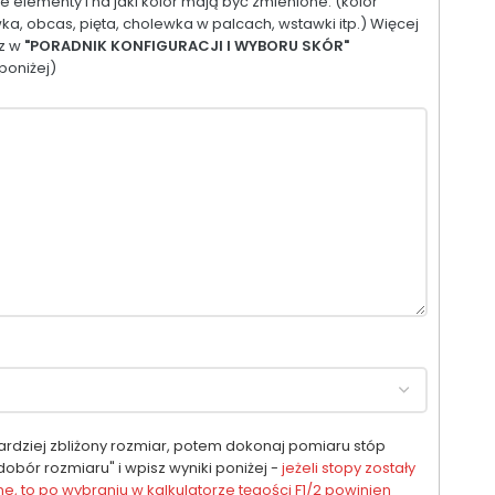
 elementy i na jaki kolor mają być zmienione. (kolor
ka, obcas, pięta, cholewka w palcach, wstawki itp.) Więcej
sz w
"PORADNIK KONFIGURACJI I WYBORU SKÓR"
poniżej)
ardziej zbliżony rozmiar, potem dokonaj pomiaru stóp
obór rozmiaru" i wpisz wyniki poniżej -
jeżeli stopy zostały
, to po wybraniu w kalkulatorze tęgości F1/2 powinien