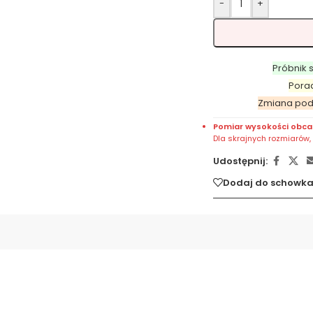
-
+
Próbnik 
Pora
Zmiana po
Pomiar wysokości obca
Dla skrajnych rozmiarów
Udostępnij:
Dodaj do schowk