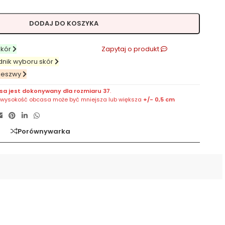
DODAJ DO KOSZYKA
skór
Zapytaj o produkt
dnik wyboru skór
deszwy
sa jest dokonywany dla rozmiaru 37
.
, wysokość obcasa może być mniejsza lub większa
+/- 0,5 cm
a
Porównywarka