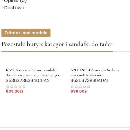
Opinie (0)
Dostawa
Zobacz inne modele
Pozostałe buty z kategorii sandałki do tańca
KAYLA 10 cm – Bażowe sandałki
ANTONELLA 10 cm – Srebrny
do tańca w paseczki, odkryta pięta
wąż sandałki do tańca
35
36
37
38
39
40
41
42
35
36
37
38
39
40
41
689.00
zł
698.00
zł