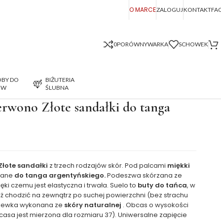
O MARCE
ZALOGUJ
KONTAKT
FA
0
PORÓWNYWARKA
SCHOWEK
BY DO
BIŻUTERIA
ÓW
ŚLUBNA
erwono Złote sandałki do tanga
łote sandałki
z trzech rodzajów skór. Pod palcami
miękki
wane
do tanga argentyńskiego.
Podeszwa skórzana ze
zięki czemu jest elastyczna i trwała. Suelo to
buty do tańca
, w
ż chodzić na zewnątrz po suchej powierzchni (bez strachu
holewka wykonana ze
skóry naturalnej
. Obcas o wysokości
sa jest mierzona dla rozmiaru 37). Uniwersalne zapięcie