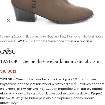
Kliknij, aby powiększyć
Strona główna
>
Sklep firmowy Gassu
>
Buty Damskie
>
Botki zimowe
damskie
>
TAYLOR – ciemno beżowe botki na niskim obcasie
TAYLOR – ciemno beżowe botki na niskim obcasie
510.00
zł
TAYLOR – Ciemno beżowe botki za kostkę
, na 5,5 cm obcasie.
(wysokość obcasa jest mierzona w rozmiarze 37). Botki wykonane
z
welurowej skóry naturalnej.
Czubek migdałowy. N
iska wysokość
obcasa
sprawia, że są to bardzo wygodne botki na słupku.
Tęgość
butów: G
. Wnętrze butów jest lekko ocieplone cienkim kocem
obuwniczym.