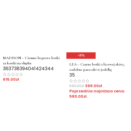
-31%
MADISON – Ciemno brązowe botki
za kostki na słupku
LEA – Czarne botki z licowej skóry,
36
37
38
39
40
41
42
43
44
ozdobne paseczki w jodełkę
35
615.00
zł
399.00
zł
580.00
zł
Poprzednia najniższa cena:
580.00
zł
.