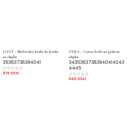
LIZZY – Niebieskie botki do kostki
VERA – Czarne botki na grubym
na słupku
słupku
35
36
37
38
39
40
41
34
35
36
37
38
39
40
41
42
43
44
45
519.00
zł
560.00
zł