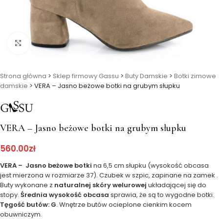
Kliknij, aby powiększyć
Strona główna
>
Sklep firmowy Gassu
>
Buty Damskie
>
Botki zimowe
damskie
>
VERA – Jasno beżowe botki na grubym słupku
VERA – Jasno beżowe botki na grubym słupku
560.00
zł
VERA – Jasno beżowe botki
na 6,5 cm słupku (wysokość obcasa
jest mierzona w rozmiarze 37). Czubek w szpic, zapinane na zamek .
Buty wykonane z
naturalnej skóry welurowej
układającej się do
stopy.
Średnia wysokość obcasa
sprawia, że są to wygodne botki.
Tęgość butów: G
. Wnętrze butów ocieplone cienkim kocem
obuwniczym.