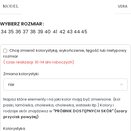
MODEL
VERA
WYBIERZ ROZMIAR
34
35
36
37
38
39
40
41
42
43
44
45
Chcę zmienić kolorystykę, wykończenie, tęgość lub nietypowy
rozmiar
( czas realizacji: 10-14 dni roboczych)
Zmiana kolorystyki
Napisz które elementy i na jaki kolor mają być zmienione. (kol
paski, lamówka, cholewka, cholewka, wstawki itp.) Kolory i
rodzaje skór znajdziesz w
"PRÓBNIK DOSTĘPNYCH SKÓR" (szary
przycisk powyżej)
Kolorystyka