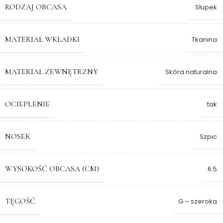
RODZAJ OBCASA
Słupek
MATERIAŁ WKŁADKI
Tkanina
MATERIAŁ ZEWNĘTRZNY
Skóra naturalna
OCIEPLENIE
tak
NOSEK
Szpic
WYSOKOŚĆ OBCASA (CM)
6.5
TĘGOŚĆ
G – szeroka