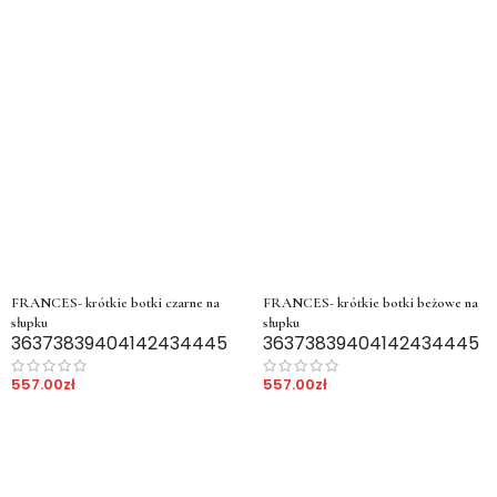
FRANCES- krótkie botki czarne na
FRANCES- krótkie botki beżowe na
słupku
słupku
36
37
38
39
40
41
42
43
44
45
36
37
38
39
40
41
42
43
44
45
557.00
zł
557.00
zł