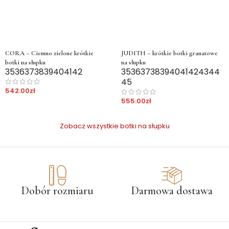
CORA – Ciemno zielone krótkie
JUDITH – krótkie botki granatowe
botki na słupku
na słupku
35
36
37
38
39
40
41
42
35
36
37
38
39
40
41
42
43
44
45
542.00
zł
555.00
zł
Zobacz wszystkie botki na słupku
Dobór rozmiaru
Darmowa dostawa