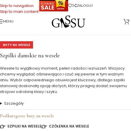
.
Skip to navigation
ZALOGUJ
Skip to main content
MENU
Strona główna
>
Buty na Wesele
>
Szpilki na wesele
BUTY NA WESELE
Szpilki damskie na wesele
Wesele to wyjątkowy moment, pełen radości i wzruszeń. Wszyscy
chcemy wyglądać olśniewająco i czuć się pewnie w tym ważnym
dniu. Wybór odpowiedniego obuwia jest kluczowy, dlatego szpilki
stanowią doskonałą opcję dla tych, którzy pragną dodać swojemu
strojowi odrobinę klasy i szyku.
Szczegóły
Podkategorie buty na wesele
SZPILKI NA WESELE
CZÓŁENKA NA WESELE