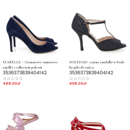
IZABELLE – Granatowe zamszowe
SOLEDAD- czarne sandałki w białe
szpilki z odkrytym palcem
kropki do tańca
35
36
37
38
39
40
41
42
35
36
37
38
39
40
41
42
468.00
zł
698.00
zł