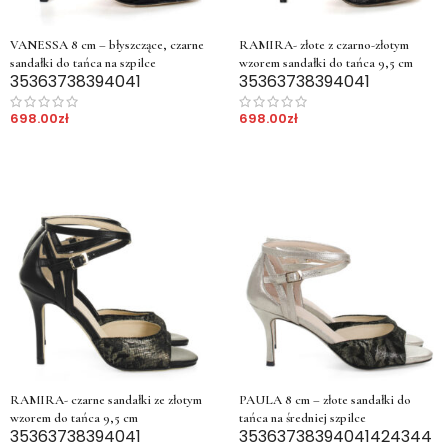
VANESSA 8 cm – błyszczące, czarne
RAMIRA- złote z czarno-złotym
sandałki do tańca na szpilce
wzorem sandałki do tańca 9,5 cm
35
36
37
38
39
40
41
35
36
37
38
39
40
41
698.00
zł
698.00
zł
RAMIRA- czarne sandałki ze złotym
PAULA 8 cm – złote sandałki do
wzorem do tańca 9,5 cm
tańca na średniej szpilce
35
36
37
38
39
40
41
35
36
37
38
39
40
41
42
43
44