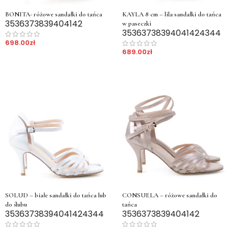
BONITA- różowe sandałki do tańca
KAYLA 8 cm – lila sandałki do tańca
35
36
37
38
39
40
41
42
w paseczki
35
36
37
38
39
40
41
42
43
44
698.00
zł
689.00
zł
SOLUD – białe sandałki do tańca lub
CONSUELA – różowe sandałki do
do ślubu
tańca
35
36
37
38
39
40
41
42
43
44
35
36
37
38
39
40
41
42