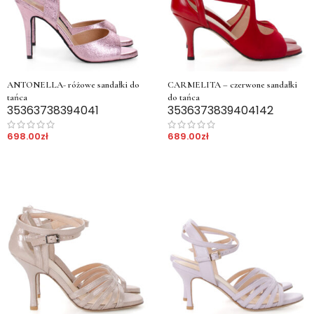
ANTONELLA- różowe sandałki do
CARMELITA – czerwone sandałki
tańca
do tańca
35
36
37
38
39
40
41
35
36
37
38
39
40
41
42
698.00
zł
689.00
zł