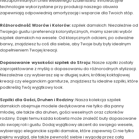
niezapomnianych chwil weselnego szaleństwa. Innowacyjne
technologie wykorzystane przy produkcji naszego obuwia
zapewniają odpowiednią amortyzację i wsparcie dla Twoich stóp.
Różnorodność Wzorów i Kolorów:
szpilek damskich: Niezależnie od
Twojego gustu i preferencji kolorystycznych, mamy szeroki wybór
szpilek damskich na wesele. Od klasycznych odcieni, po odważne
barwy, znajdziesz tu coś dla siebie, aby Twoje buty były idealnym
dopełnieniem Twojej kreacji.
Dopasowanie wysokości szpilek do Stroju:
Nasze szpilki zostały
zaprojektowane z myślą o dopasowaniu do różnorodnych stylizacji.
Niezależnie czy wybierasz się w długiej sukni, krótkiej koktajlowej
kreacji czy eleganckim garniturze, znajdziesz tu idealne szpilki, które
podkreślą Twój wyjątkowy look.
Szpilki dla Gości, Druhen i Rodziny:
Nasza kolekcja szpilek
damskich obejmuje modele dedykowane nie tylko dla panny
młodej, ale także dla druhen, gości weselnych oraz członków
rodziny. Dzięki temu każda kobieta może znaleźć buty dopasowane
do swojej roli i gustu. Dodaj wyjątkowy akcent do swojego wesele,
wybierając eleganckie szpilki damskie, które zapewnią Ci nie tylko
piękny wygląd, ale także pewność siebie i wygodę przez całą