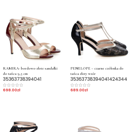
RAMIRA- bordowo-złote sandałki
PENELOPE – czarne czółenka do
do tańca 9,5 cm
tańca złoty wzór
35
36
37
38
39
40
41
35
36
37
38
39
40
41
42
43
44
698.00
zł
689.00
zł