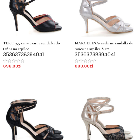
TERE 9,5 cm – czarne sandałki do
MARCELINA- srebrne sandałki do
tańca na szpilce
tańca na szpilce 8 cm
35
36
37
38
39
40
41
35
36
37
38
39
40
41
698.00
zł
698.00
zł