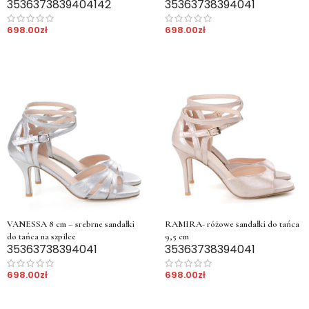
35
36
37
38
39
40
41
42
35
36
37
38
39
40
41
698.00
zł
698.00
zł
VANESSA 8 cm – srebrne sandałki
RAMIRA- różowe sandałki do tańca
do tańca na szpilce
9,5 cm
35
36
37
38
39
40
41
35
36
37
38
39
40
41
698.00
zł
698.00
zł