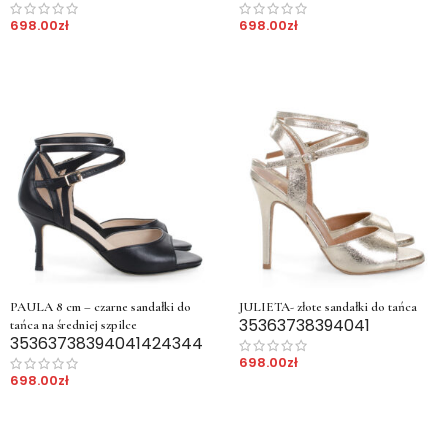
698.00
zł
698.00
zł
PAULA 8 cm – czarne sandałki do
JULIETA- złote sandałki do tańca
35
36
37
38
39
40
41
tańca na średniej szpilce
35
36
37
38
39
40
41
42
43
44
698.00
zł
698.00
zł