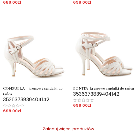
689.00
zł
698.00
zł
CONSUELA – kremowe sandałki do
BONITA- kremowe sandałki do tańca
35
36
37
38
39
40
41
42
tańca
35
36
37
38
39
40
41
42
698.00
zł
698.00
zł
Załaduj więcej produktów