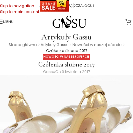
.
Skip to navigation
ZALOGUJ
Skip to main content
MENU
Artykuły Gassu
Strona główna
>
Artykuły Gassu
>
Nowości w naszej ofercie
>
Czółenka ślubne 2017
NOWOŚCI W NASZEJ OFERCIE
Czółenka ślubne 2017
Gassu
On 9 kwietnia 2017