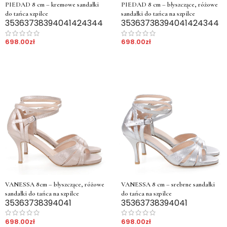
PIEDAD 8 cm – kremowe sandałki
PIEDAD 8 cm – błyszczące, różowe
do tańca szpilce
sandałki do tańca na szpilce
35
36
37
38
39
40
41
42
43
44
35
36
37
38
39
40
41
42
43
44
698.00
zł
698.00
zł
VANESSA 8cm – błyszczące, różowe
VANESSA 8 cm – srebrne sandałki
sandałki do tańca na szpilce
do tańca na szpilce
35
36
37
38
39
40
41
35
36
37
38
39
40
41
698.00
zł
698.00
zł