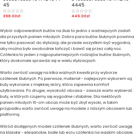
45
44
45
398.00
zł
445.00
zł
Wybór odpowiednich butów na ślub to jedno z ważniejszych zadań
dla przyszłych panien młodych. Dobra para butów ślubnych powinna
nie tylko pasować do stylizacji, ale przede wszystkim być wygodna,
aby można było swobodnie tańczyć i bawić się przez całą noc.
Czółenka to jeden z najpopularniejszych rodzajów butów ślubnych,
który doskonale sprawdzi się w wielu stylizacjach.
Warto zwrócić uwagę na kilka ważnych kwestii przy wyborze
czółenek ślubnych. Po pierwsze, materiał - najlepszym wyborem są
buty wykonane z miękkiej skóry, która zapewnia komfort
użytkowania. Po drugie, wysokość obcasa - zawsze warto wybierać
buty, w których czujemy się wygodnie i stabilnie. Dla niektórych
panien młodych 10-cm obcas może być zbyt wysoki, w takim
przypadku warto zwrócić uwagę na modele z niższym obcasem lub
platformą.
Wśród dostępnych modeli czółenek ślubnych, warto zwrócić uwagę
na klasykę - eleganckie, białe lub ecru czółenka na wąskim obcasie,