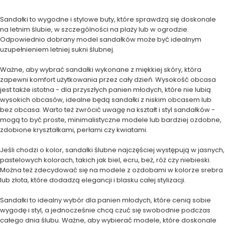
Sandałki to wygodne i stylowe buty, które sprawdzą się doskonale
na letnim ślubie, w szczególności na plaży lub w ogrodzie.
Odpowiednio dobrany model sandałków może być idealnym
uzupełnieniem letniej sukni ślubnej.
Ważne, aby wybrać sandałki wykonane z miękkiej skóry, która
zapewni komfort użytkowania przez cały dzień. Wysokość obcasa
jest także istotna - dla przyszłych panien młodych, które nie lubią
wysokich obcasów, idealne będą sandałki z niskim obcasem lub
bez obcasa. Warto też zwrócić uwagę na kształt i styl sandałków -
mogą to być proste, minimalistyczne modele lub bardziej ozdobne,
zdobione kryształkami, perłami czy kwiatami.
Jeśli chodzi o kolor, sandałki ślubne najczęściej występują w jasnych,
pastelowych kolorach, takich jak biel, ecru, beż, róż czy niebieski.
Można też zdecydować się na modele z ozdobami w kolorze srebra
lub złota, które dodadzą elegancji i blasku całej stylizacji.
Sandałki to idealny wybór dla panien młodych, które cenią sobie
wygodę i styl, a jednocześnie chcą czuć się swobodnie podczas
całego dnia ślubu. Ważne, aby wybierać modele, które doskonale