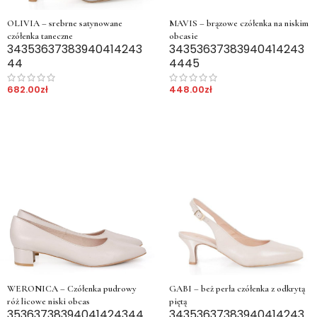
MAVIS – brązowe czółenka na niskim
OLIVIA – srebrne satynowane
obcasie
czółenka taneczne
34
35
36
37
38
39
40
41
42
43
34
35
36
37
38
39
40
41
42
43
44
45
44
448.00
zł
682.00
zł
WERONICA – Czółenka pudrowy
GABI – beż perła czółenka z odkrytą
róż licowe niski obcas
piętą
35
36
37
38
39
40
41
42
43
44
34
35
36
37
38
39
40
41
42
43