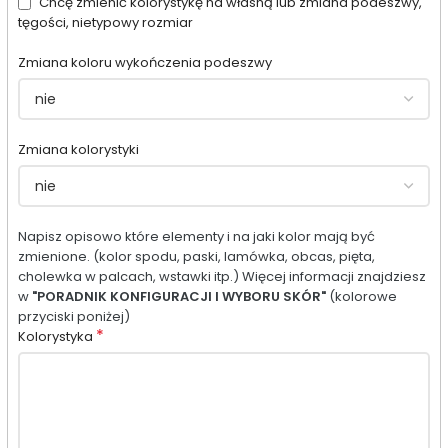
Chcę zmienić kolorystykę na własną lub zmiana podeszwy,
tęgości, nietypowy rozmiar
Zmiana koloru wykończenia podeszwy
Zmiana kolorystyki
Napisz opisowo które elementy i na jaki kolor mają być
zmienione. (kolor spodu, paski, lamówka, obcas, pięta,
cholewka w palcach, wstawki itp.) Więcej informacji znajdziesz
w
"PORADNIK KONFIGURACJI I WYBORU SKÓR"
(kolorowe
przyciski poniżej)
*
Kolorystyka