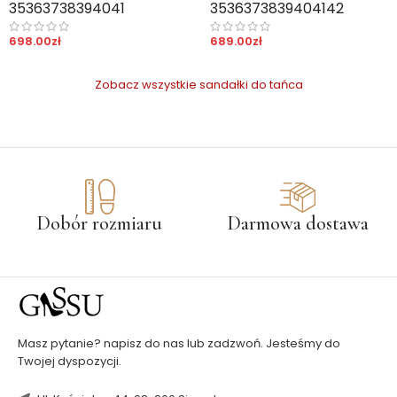
35
36
37
38
39
40
41
35
36
37
38
39
40
41
42
698.00
zł
689.00
zł
Zobacz wszystkie sandałki do tańca
Dobór rozmiaru
Darmowa dostawa
Masz pytanie? napisz do nas lub zadzwoń. Jesteśmy do
Twojej dyspozycji.