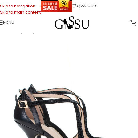
.
Skip to navigation
ZALOGUJ
Skip to main content
MENU
Strona główna
>
Sklep firmowy Gassu
>
Buty do Tańca
>
ABELLA – czarne
sandałki błyszczące do tańca