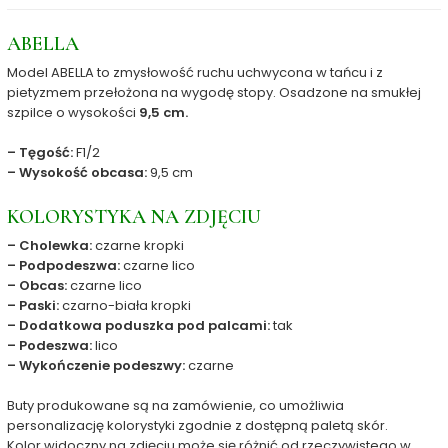
ABELLA
Model ABELLA to zmysłowość ruchu uchwycona w tańcu i z
pietyzmem przełożona na wygodę stopy. Osadzone na smukłej
szpilce o wysokości
9,5 cm.
– Tęgość:
F1/2
– Wysokość obcasa:
9,5 cm
KOLORYSTYKA NA ZDJĘCIU
– Cholewka:
czarne kropki
– Podpodeszwa:
czarne lico
– Obcas:
czarne lico
– Paski:
czarno-biała kropki
– Dodatkowa poduszka pod palcami:
tak
– Podeszwa:
lico
– Wykończenie podeszwy:
czarne
Buty produkowane są na zamówienie, co umożliwia
personalizację kolorystyki zgodnie z dostępną paletą skór.
Kolor widoczny na zdjęciu może się różnić od rzeczywistego w