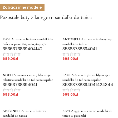
Zobacz inne modele
Pozostałe buty z kategorii sandałki do tańca
KAYLA 10 cm – Bażowe sandałki do
ANTONELLA 10 cm – Srebrny wąż
tańca w paseczki, odkryta pięta
sandałki do tańca
35
36
37
38
39
40
41
42
35
36
37
38
39
40
41
689.00
zł
698.00
zł
NOELIA 10cm – czarne, błyszczące
PAULA 8cm – brązowe błyszczące
tekstura sandałki do tańca na szpilce
sandałki do tańca na szpilce
35
36
37
38
39
40
41
35
36
37
38
39
40
41
42
43
44
698.00
zł
698.00
zł
ANTONELLA 10 cm – beżowe
KAYLA 9,5 cm – czarne sandałki do
sandałki do tańca
tańca w paseczki