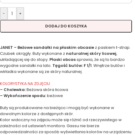
-
+
DODAJ DO KOSZYKA
JANET – Beżowe sandałki na płaskim obcasie
z paskiem t-strap.
Czubek okrągły. Buty wykonane z
naturalnej skóry licowej
,
układającej się do stopy.
Płaski obcas
sprawia, że są to bardzo
wygodne sandałki na lato.
Tęgość butów: F 1/1
. Wnętrze butów i
wkładka wykonane są ze skóry naturalnej.
KOLORYSTYKA NA ZDJĘCIU
– Cholewka:
Beżowa skóra licowa
– Wykończenie spodu:
beżowe
Buty są produkowane na bieżąco i mogą być wykonane w
dowolnym kolorze z dostępnych skór.
Kolor widoczny na zdjęciu może się różnić od rzeczywistego w
zależności od ustawień monitora. Gassu nie bierze
odpowiedzialności za sposób wyświetlania kolorów na urządzeniu