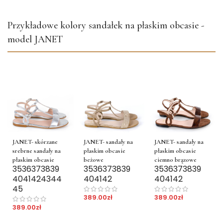
Przykładowe kolory sandałek na płaskim obcasie -
model JANET
JANET- skórzane
JANET- sandały na
JANET- sandały na
srebrne sandały na
płaskim obcasie
płaskim obcasie
płaskim obcasie
beżowe
ciemno brązowe
35
36
37
38
39
35
36
37
38
39
35
36
37
38
39
40
41
42
43
44
40
41
42
40
41
42
45
389.00
zł
389.00
zł
389.00
zł