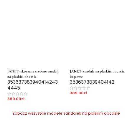
JANET- skórzane srebrne sandały
JANET- sandały na płaskim obcasie
na płaskim obcasie
brązowe
35
36
37
38
39
40
41
42
43
35
36
37
38
39
40
41
42
44
45
389.00
zł
389.00
zł
Zobacz wszystkie modele sandałek na płaskim obcasie