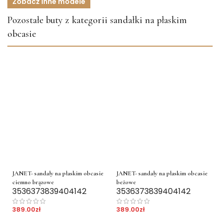
Zobacz inne modele
Pozostałe buty z kategorii sandałki na płaskim
obcasie
JANET- sandały na płaskim obcasie
JANET- sandały na płaskim obcasie
ciemno brązowe
beżowe
35
36
37
38
39
40
41
42
35
36
37
38
39
40
41
42
389.00
zł
389.00
zł