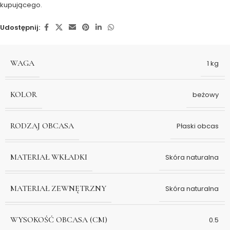
kupującego.
Udostępnij:
WAGA
1 kg
KOLOR
beżowy
RODZAJ OBCASA
Płaski obcas
MATERIAŁ WKŁADKI
Skóra naturalna
MATERIAŁ ZEWNĘTRZNY
Skóra naturalna
WYSOKOŚĆ OBCASA (CM)
0.5