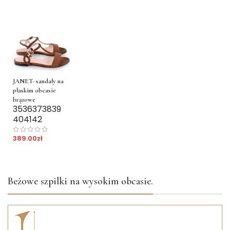
JANET- sandały na
płaskim obcasie
brązowe
35
36
37
38
39
40
41
42
389.00
zł
Beżowe szpilki na wysokim obcasie.