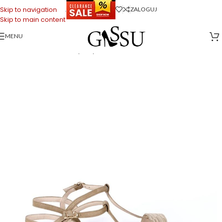
.
Skip to navigation
ZALOGUJ
Skip to main content
MENU
Strona główna
>
Sklep firmowy Gassu
>
Buty Damskie
>
Sandałki
damskie
>
JANET- sandały na płaskim obcasie beżowe