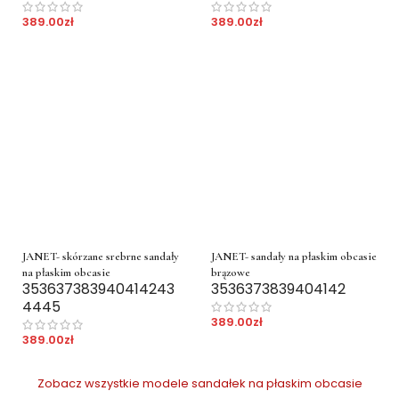
389.00
zł
389.00
zł
JANET- skórzane srebrne sandały
JANET- sandały na płaskim obcasie
na płaskim obcasie
brązowe
35
36
37
38
39
40
41
42
43
35
36
37
38
39
40
41
42
44
45
389.00
zł
389.00
zł
Zobacz wszystkie modele sandałek na płaskim obcasie