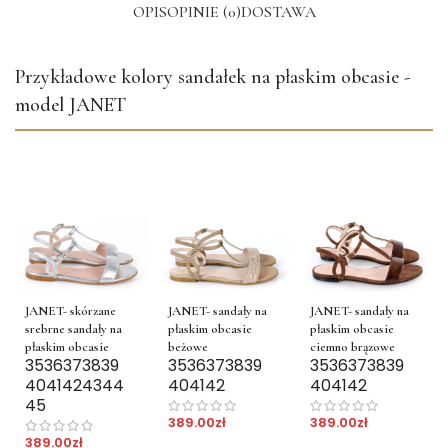
OPIS
OPINIE (0)
DOSTAWA
Przykładowe kolory sandałek na płaskim obcasie -
model JANET
JANET- skórzane
JANET- sandały na
JANET- sandały na
srebrne sandały na
płaskim obcasie
płaskim obcasie
płaskim obcasie
beżowe
ciemno brązowe
35
36
37
38
39
35
36
37
38
39
35
36
37
38
39
40
41
42
43
44
40
41
42
40
41
42
45
389.00
zł
389.00
zł
389.00
zł