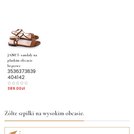
JANET- sandały na
płaskim obcasie
brązowe
35
36
37
38
39
40
41
42
389.00
zł
Żółte szpilki na wysokim obcasie.