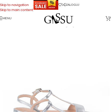
.
Skip to navigation
ZALOGUJ
Skip to main content
MENU
Strona główna
>
Sklep firmowy Gassu
>
Buty Damskie
>
Sandałki
damskie
>
JANET- skórzane srebrne sandały na płaskim obcasie