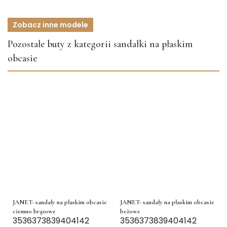
Zobacz inne modele
Pozostałe buty z kategorii sandałki na płaskim
obcasie
JANET- sandały na płaskim obcasie
JANET- sandały na płaskim obcasie
ciemno brązowe
beżowe
35
36
37
38
39
40
41
42
35
36
37
38
39
40
41
42