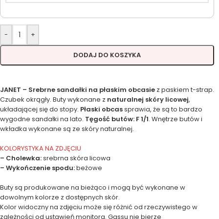
-
+
DODAJ DO KOSZYKA
JANET – Srebrne sandałki na płaskim obcasie
z paskiem t-strap.
Czubek okrągły. Buty wykonane z
naturalnej skóry licowej
,
układającej się do stopy.
Płaski obcas
sprawia, że są to bardzo
wygodne sandałki na lato.
Tęgość butów: F 1/1
. Wnętrze butów i
wkładka wykonane są ze skóry naturalnej.
KOLORYSTYKA NA ZDJĘCIU
– Cholewka:
srebrna skóra licowa
– Wykończenie spodu:
beżowe
Buty są produkowane na bieżąco i mogą być wykonane w
dowolnym kolorze z dostępnych skór.
Kolor widoczny na zdjęciu może się różnić od rzeczywistego w
zależności od ustawień monitora. Gassu nie bierze