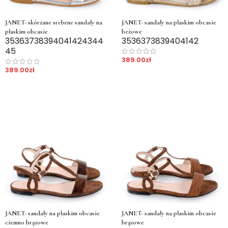
JANET- skórzane srebrne sandały na
JANET- sandały na płaskim obcasie
płaskim obcasie
beżowe
35
36
37
38
39
40
41
42
43
44
35
36
37
38
39
40
41
42
45
389.00
zł
389.00
zł
JANET- sandały na płaskim obcasie
JANET- sandały na płaskim obcasie
ciemno brązowe
brązowe