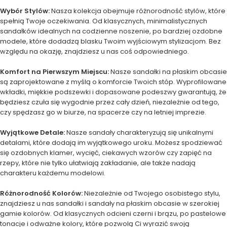
Wybór Stylów:
Nasza kolekcja obejmuje różnorodność stylów, które
spełnią Twoje oczekiwania. Od klasycznych, minimalistycznych
sandałków idealnych na codzienne noszenie, po bardziej ozdobne
modele, które dodadzą blasku Twoim wyjściowym stylizacjom. Bez
względu na okazję, znajdziesz u nas coś odpowiedniego.
Komfort na Pierwszym Miejscu:
Nasze sandałki na płaskim obcasie
są zaprojektowane z myślą o komforcie Twoich stóp. Wyprofilowane
wkładki, miękkie podszewki i dopasowane podeszwy gwarantują, że
będziesz czuła się wygodnie przez cały dzień, niezależnie od tego,
czy spędzasz go w biurze, na spacerze czy na letniej imprezie.
Wyjątkowe Detale:
Nasze sandały charakteryzują się unikalnymi
detalami, które dodają im wyjątkowego uroku. Możesz spodziewać
się ozdobnych klamer, wycięć, ciekawych wzorów czy zapięć na
rzepy, które nie tylko ułatwiają zakładanie, ale także nadają
charakteru każdemu modelowi.
Różnorodność Kolorów:
Niezależnie od Twojego osobistego stylu,
znajdziesz u nas sandałki i sandały na płaskim obcasie w szerokiej
gamie kolorów. Od klasycznych odcieni czerni i brązu, po pastelowe
tonacje i odważne kolory, które pozwolą Ci wyrazić swoją