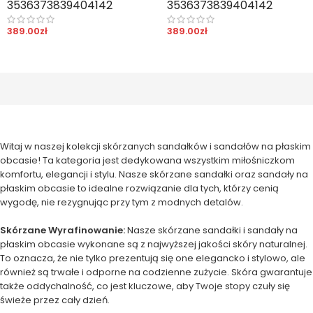
35
36
37
38
39
40
41
42
35
36
37
38
39
40
41
42
389.00
zł
389.00
zł
Witaj w naszej kolekcji skórzanych sandałków i sandałów na płaskim
obcasie! Ta kategoria jest dedykowana wszystkim miłośniczkom
komfortu, elegancji i stylu. Nasze skórzane sandałki oraz sandały na
płaskim obcasie to idealne rozwiązanie dla tych, którzy cenią
wygodę, nie rezygnując przy tym z modnych detalów.
Skórzane Wyrafinowanie:
Nasze skórzane sandałki i sandały na
płaskim obcasie wykonane są z najwyższej jakości skóry naturalnej.
To oznacza, że nie tylko prezentują się one elegancko i stylowo, ale
również są trwałe i odporne na codzienne zużycie. Skóra gwarantuje
także oddychalność, co jest kluczowe, aby Twoje stopy czuły się
świeże przez cały dzień.