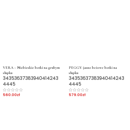
VERA – Niebieskie botki na grubym
PEGGY- jasno beżowe botki na
słupku
słupku
34
35
36
37
38
39
40
41
42
43
34
35
36
37
38
39
40
41
42
43
44
45
44
45
560.00
zł
579.00
zł