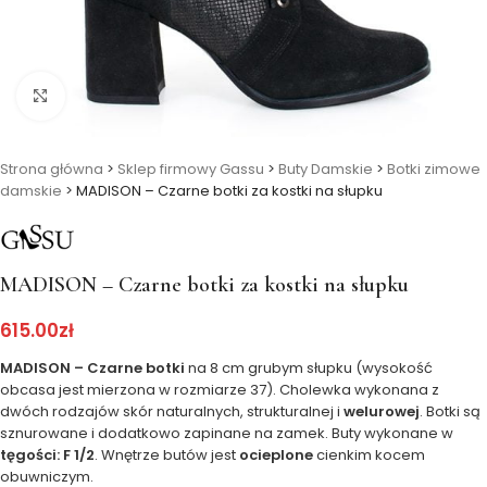
Kliknij, aby powiększyć
Strona główna
>
Sklep firmowy Gassu
>
Buty Damskie
>
Botki zimowe
damskie
>
MADISON – Czarne botki za kostki na słupku
MADISON – Czarne botki za kostki na słupku
615.00
zł
MADISON – Czarne botki
na 8 cm grubym słupku (wysokość
obcasa jest mierzona w rozmiarze 37). Cholewka wykonana z
dwóch rodzajów skór naturalnych, strukturalnej i
welurowej
. Botki są
sznurowane i dodatkowo zapinane na zamek. Buty wykonane w
tęgości: F 1/2
. Wnętrze butów jest
ocieplone
cienkim kocem
obuwniczym.