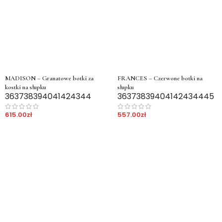
MADISON – Granatowe botki za
FRANCES – Czerwone botki na
kostki na słupku
słupku
36
37
38
39
40
41
42
43
44
36
37
38
39
40
41
42
43
44
45
615.00
zł
557.00
zł