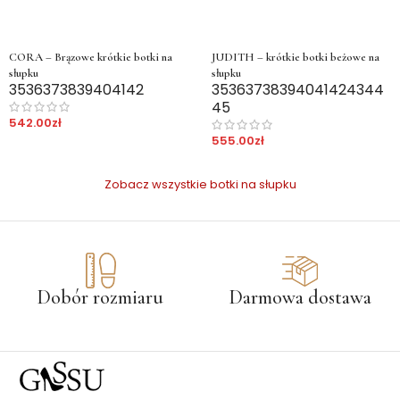
CORA – Brązowe krótkie botki na
JUDITH – krótkie botki beżowe na
słupku
słupku
35
36
37
38
39
40
41
42
35
36
37
38
39
40
41
42
43
44
45
542.00
zł
555.00
zł
Zobacz wszystkie botki na słupku
Dobór rozmiaru
Darmowa dostawa