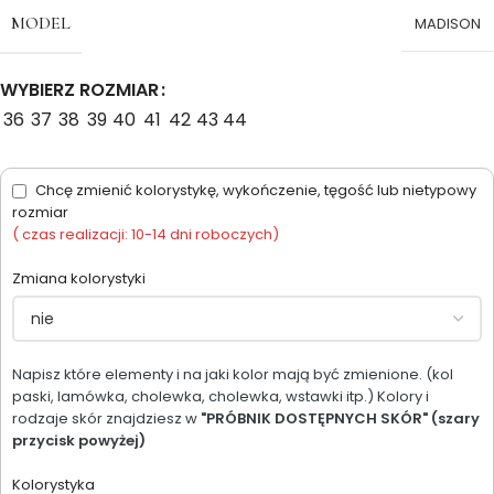
MODEL
MADISON
WYBIERZ ROZMIAR
36
37
38
39
40
41
42
43
44
Chcę zmienić kolorystykę, wykończenie, tęgość lub nietypowy
rozmiar
( czas realizacji: 10-14 dni roboczych)
Zmiana kolorystyki
Napisz które elementy i na jaki kolor mają być zmienione. (kol
paski, lamówka, cholewka, cholewka, wstawki itp.) Kolory i
rodzaje skór znajdziesz w
"PRÓBNIK DOSTĘPNYCH SKÓR" (szary
przycisk powyżej)
Kolorystyka