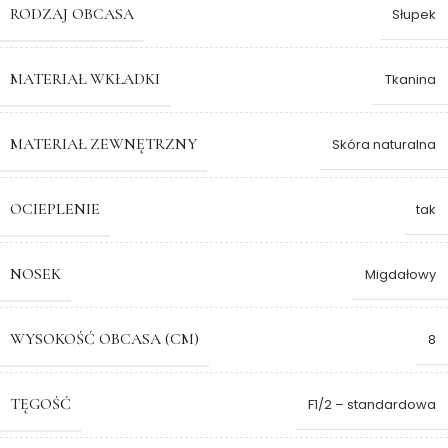
RODZAJ OBCASA
Słupek
MATERIAŁ WKŁADKI
Tkanina
MATERIAŁ ZEWNĘTRZNY
Skóra naturalna
OCIEPLENIE
tak
NOSEK
Migdałowy
WYSOKOŚĆ OBCASA (CM)
8
TĘGOŚĆ
F1/2 – standardowa