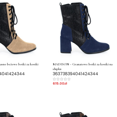
no beżowe botki za kostki
MADISON – Granatowe botki za kostki na
słupku
40
41
42
43
44
36
37
38
39
40
41
42
43
44
615.00
zł