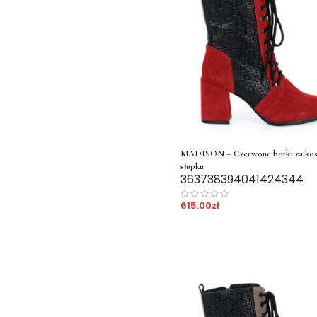
MADISON – Czerwone botki za kost
słupku
36
37
38
39
40
41
42
43
44
615.00
zł