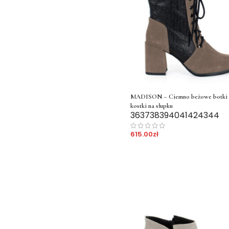
MADISON – Ciemno beżowe botki 
kostki na słupku
36
37
38
39
40
41
42
43
44
615.00
zł