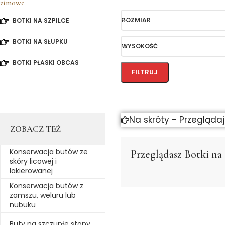
zimowe
ROZMIAR
BOTKI NA SZPILCE
BOTKI NA SŁUPKU
WYSOKOŚĆ
BOTKI PŁASKI OBCAS
FILTRUJ
Na skróty - Przegląda
ZOBACZ TEŻ
Konserwacja butów ze
Przeglądasz
Botki na
skóry licowej i
lakierowanej
Konserwacja butów z
zamszu, weluru lub
nubuku
Buty na szczupłe stopy