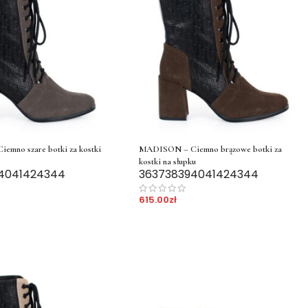
mno szare botki za kostki
MADISON – Ciemno brązowe botki za
kostki na słupku
40
41
42
43
44
36
37
38
39
40
41
42
43
44
615.00
zł