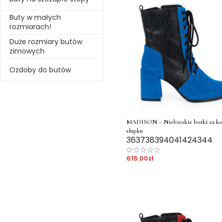
Buty w małych
rozmiarach!
Duże rozmiary butów
zimowych
Ozdoby do butów
MADISON – Niebieskie botki za kos
słupku
36
37
38
39
40
41
42
43
44
615.00
zł