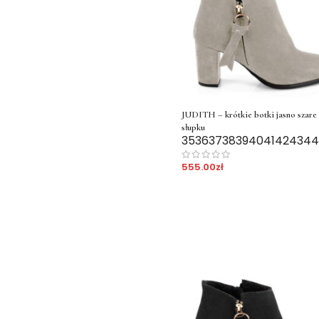
JUDITH – krótkie botki jasno szare
słupku
35
36
37
38
39
40
41
42
43
44
555.00
zł