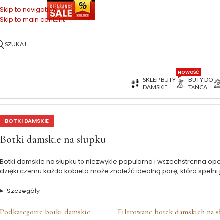
OŃCÓWKI SERII
Skip to navigation
Skip to main content
SZUKAJ
NOWOŚĆ
SKLEP BUTY
BUTY DO
DAMSKIE
TAŃCA
Strona główna
>
Buty Damskie
>
Botki zimowe damskie
>
Botki na słu
BOTKI DAMSKIE
Botki damskie na słupku
Botki damskie na słupku to niezwykle popularna i wszechstronna opc
dzięki czemu każda kobieta może znaleźć idealną parę, która spełni 
Szczegóły
Podkategorie botki damskie
Filtrowane botek damskich na s