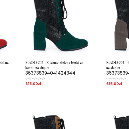
ki na
MADISON – Ciemno zielone botki za
MADISON – Cie
kostki na słupku
na słupku
36
37
38
39
40
41
42
43
44
36
37
38
39
615.00
zł
615.00
zł