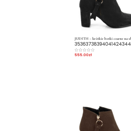
JUDITH – krótkie botki czarne na s
35
36
37
38
39
40
41
42
43
44
555.00
zł