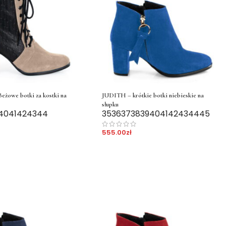
owe botki za kostki na
JUDITH – krótkie botki niebieskie na
słupku
40
41
42
43
44
35
36
37
38
39
40
41
42
43
44
45
555.00
zł