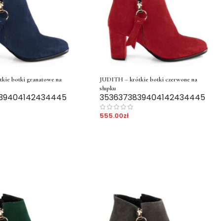
kie botki granatowe na
JUDITH – krótkie botki czerwone na
słupku
39
40
41
42
43
44
45
35
36
37
38
39
40
41
42
43
44
45
555.00
zł