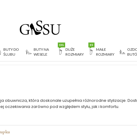
XXL
XS
BUTY DO
BUTY NA
DUŻE
MAŁE
OZDO
ŚLUBU
WESELE
ROZMIARY
ROZMIARY
BUT
pku
ja obuwnicza, która doskonale uzupełnia różnorodne stylizacje. Dost
jej oczekiwania zarówno pod względem stylu, jak i komfortu.
łupku