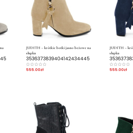
 na
JUDITH – krótkie botki jasno beżowe na
JUDITH – krót
słupku
słupku
45
35
36
37
38
39
40
41
42
43
44
45
35
36
37
38
555.00
zł
555.00
zł