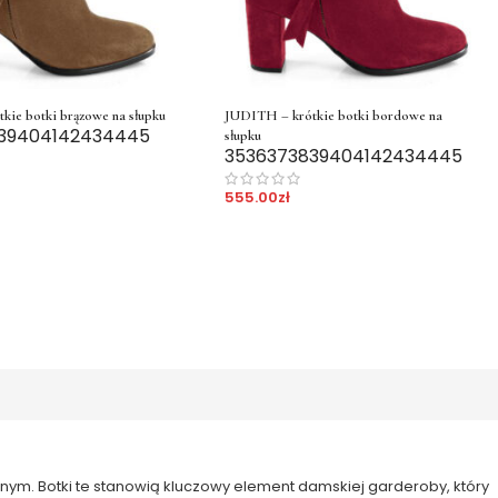
kie botki brązowe na słupku
JUDITH – krótkie botki bordowe na
39
40
41
42
43
44
45
słupku
35
36
37
38
39
40
41
42
43
44
45
555.00
zł
ednym. Botki te stanowią kluczowy element damskiej garderoby, który