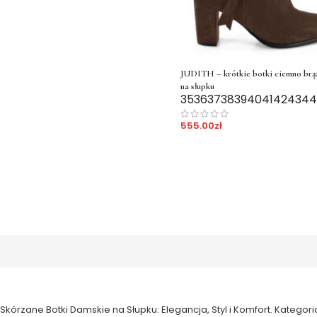
JUDITH – krótkie botki ciemno br
na słupku
35
36
37
38
39
40
41
42
43
44
555.00
zł
Skórzane Botki Damskie na Słupku: Elegancja, Styl i Komfort. Kategor