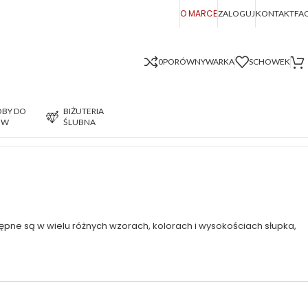
O MARCE
ZALOGUJ
KONTAKT
FA
0
PORÓWNYWARKA
SCHOWEK
BY DO
BIŻUTERIA
ÓW
ŚLUBNA
Wyświetlanie 1–24 z 93 wyników
ępne są w wielu różnych wzorach, kolorach i wysokościach słupka,