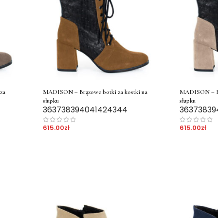
za
MADISON – Brązowe botki za kostki na
MADISON – Beż
słupku
słupku
36
37
38
39
40
41
42
43
44
36
37
38
39
615.00
zł
615.00
zł