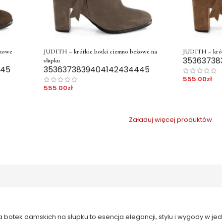
ązowe
JUDITH – krótkie botki ciemno beżowe na
JUDITH – krót
35
36
37
38
słupku
45
35
36
37
38
39
40
41
42
43
44
45
555.00
zł
555.00
zł
Załaduj więcej produktów
ia botek damskich na słupku to esencja elegancji, stylu i wygody w j