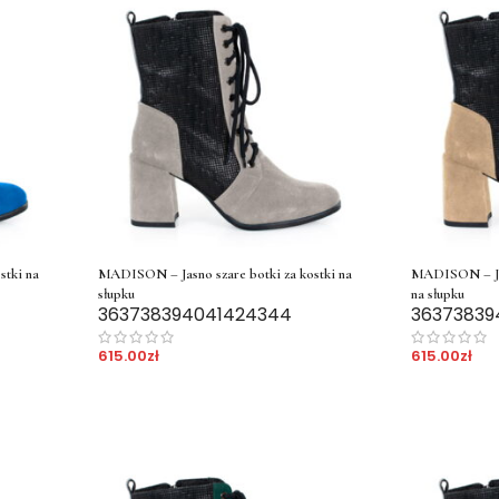
tki na
MADISON – Jasno szare botki za kostki na
MADISON – Jas
słupku
na słupku
36
37
38
39
40
41
42
43
44
36
37
38
39
615.00
zł
615.00
zł