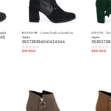
łupku
MADISON – Czarne botki za kostki na
JUDITH – krótk
45
słupku
słupku
36
37
38
39
40
41
42
43
44
35
36
37
38
615.00
zł
555.00
zł