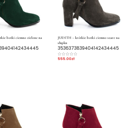
ie botki ciemno zielone na
JUDITH – krótkie botki ciemno szare na
słupku
39
40
41
42
43
44
45
35
36
37
38
39
40
41
42
43
44
45
555.00
zł