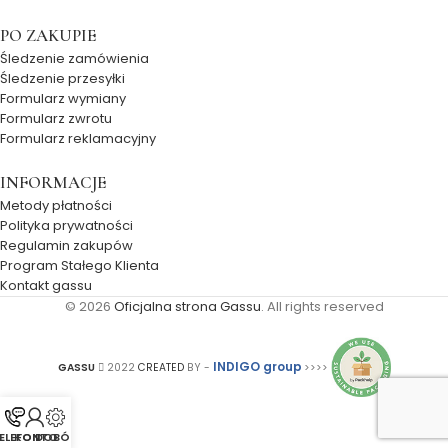
PO ZAKUPIE
Śledzenie zamówienia
Śledzenie przesyłki
Formularz wymiany
Formularz zwrotu
Formularz reklamacyjny
INFORMACJE
Metody płatności
Polityka prywatności
Regulamin zakupów
Program Stałego Klienta
Kontakt gassu
© 2026
Oficjalna strona Gassu
. All rights reserved
INDIGO group
GASSU
2022
CREATED
BY -
>>>>
ELEFON
KONTO
DOBÓR