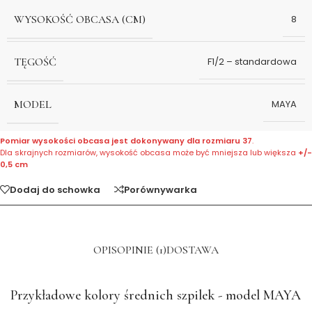
WYSOKOŚĆ OBCASA (CM)
8
TĘGOŚĆ
F1/2 – standardowa
MODEL
MAYA
Pomiar wysokości obcasa jest dokonywany dla rozmiaru 37
.
Dla skrajnych rozmiarów, wysokość obcasa może być mniejsza lub większa
+/-
0,5 cm
Dodaj do schowka
Porównywarka
OPIS
OPINIE (1)
DOSTAWA
Przykładowe kolory średnich szpilek - model MAYA