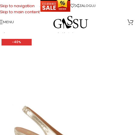
.
Skip to navigation
ZALOGUJ
Skip to main content
MENU
Strona główna
>
Sklep firmowy Gassu
>
Buty Damskie
>
MAYA – złote
szpilki na niskim obcasie z odkrytą piętą
-40%