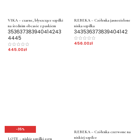
VIKA – czarne, błyszczące szpilki
REBEKA – Czółenka jasnozielone
na średnim obcasie z paskiem
niska szpilka
35
36
37
38
39
40
41
42
43
34
35
36
37
38
39
40
41
42
44
45
456.00
zł
445.00
zł
-35%
REBEKA – Czółenka czerwone na
niskiej szpilce
LOTE – niskie szpilki ecru