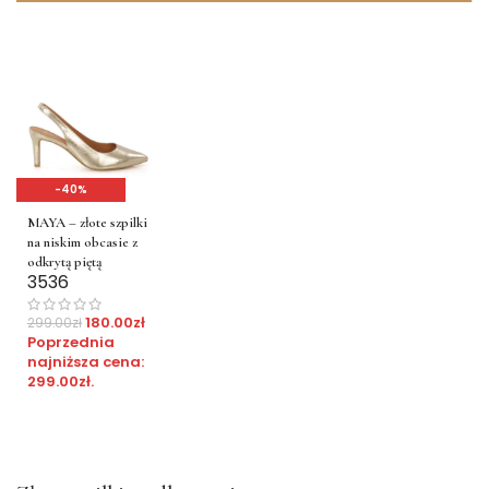
-40%
MAYA – złote szpilki
na niskim obcasie z
odkrytą piętą
35
36
180.00
zł
299.00
zł
Poprzednia
najniższa cena:
299.00
zł
.