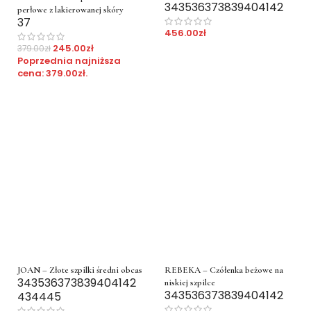
34
35
36
37
38
39
40
41
42
perłowe z lakierowanej skóry
37
456.00
zł
245.00
zł
379.00
zł
Poprzednia najniższa
cena:
379.00
zł
.
JOAN – Złote szpilki średni obcas
REBEKA – Czółenka beżowe na
34
35
36
37
38
39
40
41
42
niskiej szpilce
34
35
36
37
38
39
40
41
42
43
44
45