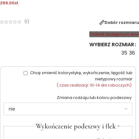
299.00
zł
.
(
1
)
Dobór rozmiaru
Próbnik dostępnych skór
WYBIERZ ROZMIAR
35
36
Chcę zmienić kolorystykę, wykończenie, tęgość lub
nietypowy rozmiar
( czas realizacji: 10-14 dni roboczych)
Zmiana rodzaju lub koloru podeszwy
Wykończenie podeszwy i flek
*