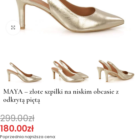
Kliknij, aby powiększyć
MAYA – złote szpilki na niskim obcasie z
odkrytą piętą
299.00
zł
180.00
zł
Poprzednia najniższa cena: