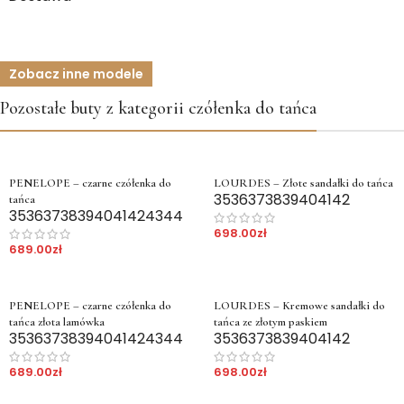
Zobacz inne modele
Pozostałe buty z kategorii czółenka do tańca
PENELOPE – czarne czółenka do
LOURDES – Złote sandałki do tańca
35
36
37
38
39
40
41
42
tańca
35
36
37
38
39
40
41
42
43
44
698.00
zł
689.00
zł
PENELOPE – czarne czółenka do
LOURDES – Kremowe sandałki do
tańca złota lamówka
tańca ze złotym paskiem
35
36
37
38
39
40
41
42
43
44
35
36
37
38
39
40
41
42
689.00
zł
698.00
zł