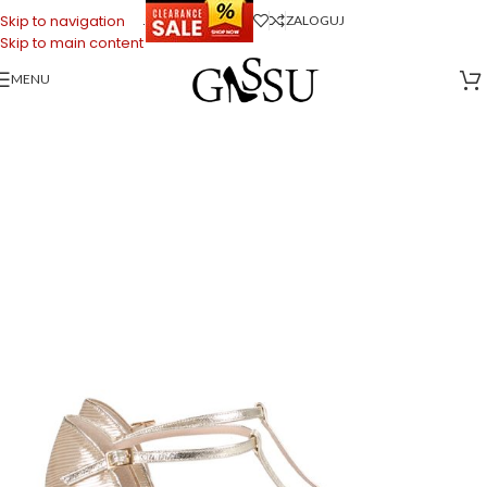
.
Skip to navigation
ZALOGUJ
Skip to main content
MENU
Strona główna
>
Sklep firmowy Gassu
>
Buty do Tańca
>
OLIVIA – złote
czółenka do tańca