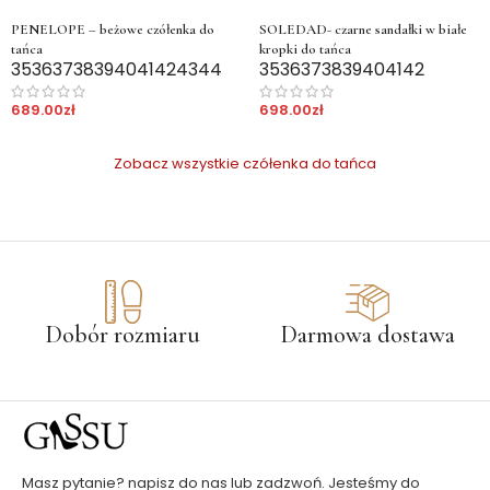
PENELOPE – beżowe czółenka do
SOLEDAD- czarne sandałki w białe
tańca
kropki do tańca
35
36
37
38
39
40
41
42
43
44
35
36
37
38
39
40
41
42
689.00
zł
698.00
zł
Zobacz wszystkie czółenka do tańca
Dobór rozmiaru
Darmowa dostawa
Masz pytanie? napisz do nas lub zadzwoń. Jesteśmy do