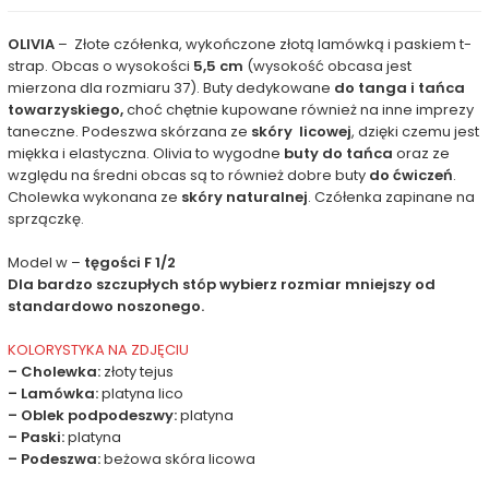
OLIVIA
– Złote czółenka, wykończone złotą lamówką i paskiem t-
strap. Obcas o wysokości
5,5 cm
(wysokość obcasa jest
mierzona dla rozmiaru 37). Buty dedykowane
do tanga i tańca
towarzyskiego,
choć chętnie kupowane również na inne imprezy
taneczne.
Podeszwa skórzana ze
skóry licowej
, dzięki czemu jest
miękka i elastyczna. Olivia to wygodne
buty do tańca
oraz ze
względu na średni obcas są to również dobre buty
do ćwiczeń
.
Cholewka wykonana ze
skóry naturalnej
. Czółenka zapinane na
sprzączkę.
Model w –
tęgości F 1/2
Dla bardzo szczupłych stóp wybierz rozmiar mniejszy od
standardowo noszonego.
KOLORYSTYKA NA ZDJĘCIU
– Cholewka:
złoty tejus
– Lamówka:
platyna lico
– Oblek podpodeszwy:
platyna
– Paski:
platyna
– Podeszwa:
beżowa skóra licowa