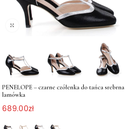
Kliknij, aby powiększyć
PENELOPE – czarne czółenka do tańca srebrna
lamówka
689.00
zł