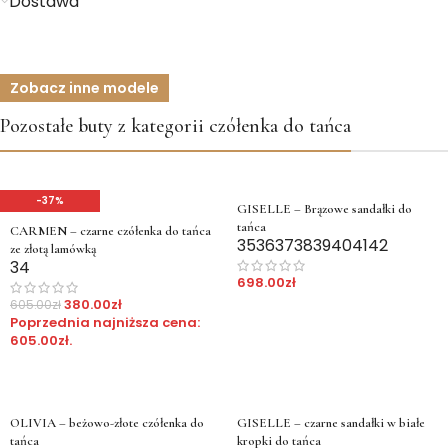
Dostawa
Zobacz inne modele
Pozostałe buty z kategorii czółenka do tańca
-37%
GISELLE – Brązowe sandałki do
tańca
CARMEN – czarne czółenka do tańca
35
36
37
38
39
40
41
42
ze złotą lamówką
34
698.00
zł
380.00
zł
605.00
zł
Poprzednia najniższa cena:
605.00
zł
.
OLIVIA – beżowo-złote czółenka do
GISELLE – czarne sandałki w białe
tańca
kropki do tańca