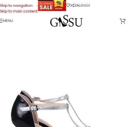
.
Skip to navigation
ZALOGUJ
Skip to main content
MENU
Strona główna
>
Sklep firmowy Gassu
>
Buty do Tańca
>
PENELOPE –
czarne czółenka do tańca srebrna lamówka