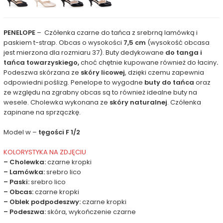
PENELOPE
– Czółenka czarne do tańca z srebrną lamówką i
paskiem t-strap. Obcas o wysokości
7,5 cm
(wysokość obcasa
jest mierzona dla rozmiaru 37). Buty dedykowane
do tanga i
tańca towarzyskiego,
choć chętnie kupowane również do łaciny
.
Podeszwa skórzana ze
skóry
licowej
, dzięki czemu zapewnia
odpowiedni poślizg. Penelope to wygodne
buty do tańca
oraz
ze względu na zgrabny obcas są to również idealne buty na
wesele. Cholewka wykonana ze
skóry naturalnej
. Czółenka
zapinane na sprzączkę.
Model w –
tęgości F 1/2
KOLORYSTYKA NA ZDJĘCIU
– Cholewka:
czarne kropki
– Lamówka:
srebro lico
– Paski:
srebro lico
– Obcas:
czarne kropki
– Oblek podpodeszwy:
czarne kropki
– Podeszwa:
skóra, wykończenie czarne