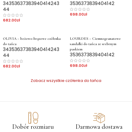
34
35
36
37
38
39
40
41
42
43
35
36
37
38
39
40
41
42
44
698.00
zł
682.00
zł
OLIVIA – beżowo-brązowe czółenka
LOURDES – Ciemnogranatowe
do tańca
sandałki do tańca ze srebrnym
34
35
36
37
38
39
40
41
42
43
paskiem
35
36
37
38
39
40
41
42
44
698.00
zł
682.00
zł
Zobacz wszystkie czółenka do tańca
Dobór rozmiaru
Darmowa dostawa